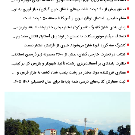
دستگاه پیشرفته ICP OES آزمایشگاه مرکزی دانشگاه گیلان دوباره راه‌اندازی شد
تحقق بیش از ۹۰ درصد شاخص‌های انتقال خون گیلان/ نیاز فوری به نوسازی تجهیزات آزمایشگاهی
مقام خلیجی: احتمال توافق ایران و آمریکا تا جمعه 50 درصد است
زمان ‌بندی شارژ کالابرگ تغییر کرد/ اعتبار برخی خانوارها ماه بعد واریز می‌شود
تصادف مرگبار موتورسیکلت با نیسان در لوندویل آستارا/ انتقال مصدوم با اورژانس هوایی به رشت
کالابرگ سه گروه فردا شارژ می‌شود/ خبری از افزایش اعتبار نیست
شتاب در تجارت خارجی گیلان؛ بیش از ۲۶۰۰ محموله زیر ذره‌بین استاندارد
نظارت بامدادی بر آسفالت‌ریزی رشت؛ تأکید شهردار و بازرس کل بر کیفیت اجرای پروژه‌ها
عطاری فروشنده مواد مخدر در رشت پلمب شد/ کشف 8 هزار قرص و 50 لیتر شربت توهم ‌زا
ثبت سفارش کتاب‌های درسی همه پایه‌ها برای سال تحصیلی ۱۴۰۶ ۱۴۰۵ فعال شد