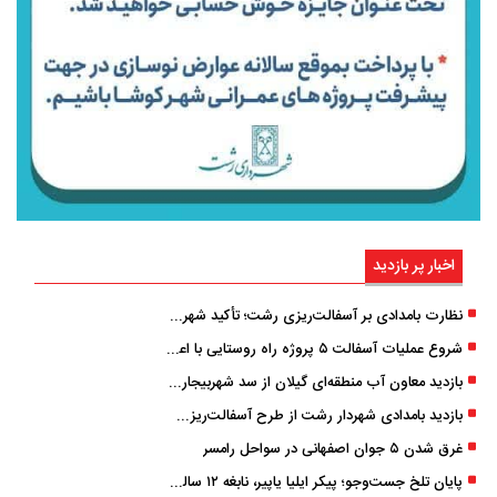
اخبار پر بازدید
نظارت بامدادی بر آسفالت‌ریزی رشت؛ تأکید شهردار و بازرس کل بر کیفیت اجرای پروژه‌ها
شروع عملیات آسفالت ۵ پروژه راه ‌روستایی با اعتبار ۳۷۰ میلیاردی در گیلان
بازدید معاون آب منطقه‌ای گیلان از سد شهربیجار برای تداوم تأمین آب شرب استان
بازدید بامدادی شهردار رشت از طرح آسفالت‌ریزی گسترده در مناطق پنج‌گانه
غرق شدن ۵ جوان اصفهانی در سواحل رامسر
پایان تلخ جست‌وجو؛ پیکر ایلیا یاپیر، نابغه ۱۲ ساله لاهیجانی پیدا شد