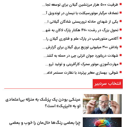
ظرفیت ۵۰۰ هزار مرزنشین گیلان برای توسعه تجارت فعال می‌شود
تصادف مرگبار موتورسیکلت با نیسان در لوندویل آستارا/ انتقال مصدوم با اورژانس هوایی به رشت
یکی از شهدای حادثه تروریستی شادگان گیلانی است/ شهادت «سینا سیاه‌ نژاد» در درگیری با اشرار مسلح
تحول بزرگ در رشت؛ ۴۷۰ هکتار پارک لاکان به شهر ملحق می‌شود/ انتقال سند به‌ زودی
آکادمی منتورشیپ در پارک علم و فناوری گیلان راه‌اندازی شد
پاداش ۳۰۰ میلیونی توزیع برق گیلان برای گزارش ماینرهای غیرمجاز
شهادت دریانورد جوان انزلی چی در حمله به کشتی تجاری در دریای کاسپین
مهارت‌آموزی موتور محرک کارآفرینی و تولید ثروت است
شوقی: بهسازی معابر پرتردد با نظارت مستمر ادامه دارد
انتخاب سردبیر
عینکی‌ بودن یک پزشک به منزله بی‌اعتمادی
او به «لیزیک» است؟
چرا بعضی رنگ‌ها حال‌مان را خوب و بعضی