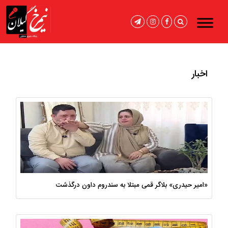
اخبار
«امیر حیدری» بلاگر قمی مبتلا به سندروم داون درگذشت