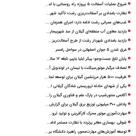
شروع عملیات آسفالت ۵ پروژه راه ‌روستایی با اعتبار ۳۷۰ میلیاردی در گیلان
نظارت بامدادی بر آسفالت‌ریزی رشت؛ تأکید شهردار و بازرس کل بر کیفیت اجرای پروژه‌ها
شب‌های عمرانی رشت ادامه دارد؛ اجرای همزمان آسفالت‌ریزی در پنج منطقه شهری
بازدید معاون آب منطقه‌ای گیلان از سد شهربیجار برای تداوم تأمین آب شرب استان
بازدید بامدادی شهردار رشت از طرح آسفالت‌ریزی گسترده در مناطق پنج‌گانه
غرق شدن ۵ جوان اصفهانی در سواحل رامسر
پایان تلخ جست‌وجو؛ پیکر ایلیا یاپیر، نابغه ۱۲ ساله لاهیجانی پیدا شد
تصادف مرگبار موتورسیکلت با نیسان در لوندویل آستارا/ انتقال مصدوم با اورژانس هوایی به رشت
ظرفیت ۵۰۰ هزار مرزنشین گیلان برای توسعه تجارت فعال می‌شود
یکی از شهدای حادثه تروریستی شادگان گیلانی است/ شهادت «سینا سیاه‌ نژاد» در درگیری با اشرار مسلح
آکادمی منتورشیپ در پارک علم و فناوری گیلان راه‌اندازی شد
پاداش ۳۰۰ میلیونی توزیع برق گیلان برای گزارش ماینرهای غیرمجاز
مهارت‌آموزی موتور محرک کارآفرینی و تولید ثروت است
شوقی: بهسازی معابر پرتردد با نظارت مستمر ادامه دارد
توسعه آموزش‌های مهارت‌محور، راهبرد دانشگاه برای تربیت نیروی متخصص است