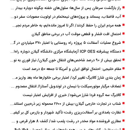
راز بازگشت سرطان پس از سال‌ها؛ سلول‌های خفته چگونه دوباره بیدار می‌شوند؟
آب، فاضلاب، پسماند و پروژه‌های نیمه‌تمام در اولویت مصوبات سفر دولت
همه مردم ایران را حفظ کردند/ اگر تا امروز مانده‌ایم، به ‌خاطر مردم نجیب ایران بوده است
احتمال افت فشار و قطعی موقت آب در برخی مناطق گیلان
شروع عملیات آسفالت ۵ پروژه راه ‌روستایی با اعتبار ۳۷۰ میلیاردی در گیلان
دستگاه پیشرفته ICP OES آزمایشگاه مرکزی دانشگاه گیلان دوباره راه‌اندازی شد
تحقق بیش از ۹۰ درصد شاخص‌های انتقال خون گیلان/ نیاز فوری به نوسازی تجهیزات آزمایشگاهی
مقام خلیجی: احتمال توافق ایران و آمریکا تا جمعه 50 درصد است
زمان ‌بندی شارژ کالابرگ تغییر کرد/ اعتبار برخی خانوارها ماه بعد واریز می‌شود
تصادف مرگبار موتورسیکلت با نیسان در لوندویل آستارا/ انتقال مصدوم با اورژانس هوایی به رشت
کالابرگ سه گروه فردا شارژ می‌شود/ خبری از افزایش اعتبار نیست
شتاب در تجارت خارجی گیلان؛ بیش از ۲۶۰۰ محموله زیر ذره‌بین استاندارد
نظارت بامدادی بر آسفالت‌ریزی رشت؛ تأکید شهردار و بازرس کل بر کیفیت اجرای پروژه‌ها
عطاری فروشنده مواد مخدر در رشت پلمب شد/ کشف 8 هزار قرص و 50 لیتر شربت توهم ‌زا