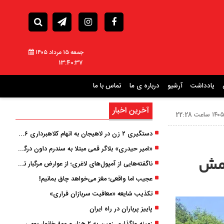
جمعه ۱۵ مرداد ۱۴۰۵
13:40:39
یادداشت
آرشیو
درباره ی ما
تماس با ما
آخرین اخبار
دستگیری ۲ زن در لاهیجان به اتهام کلاهبرداری ۶ میلیارد تومانی با وعده وام
«امیر حیدری» بلاگر قمی مبتلا به سندرم داون درگذشت
امش
ناگفته‌هایی از آمپول‌های لاغری؛ از عوارض مرگبار تا زیبایی
عجیب اما واقعی؛ مغز می‌خواهد چاق بمانیم!
تکذیب شایعه «معافیت سربازان فراری»
پاییز پرباران در راه ایران