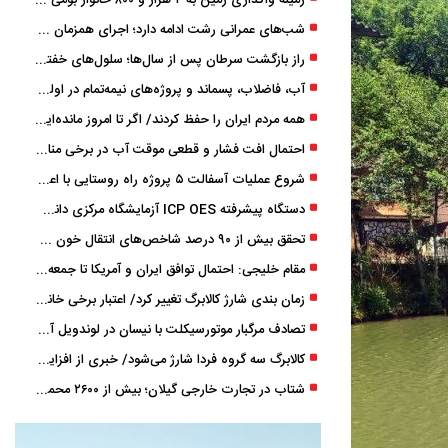
زمینه واگذاری زمین به ۲ هزار و ۸۰۰ خانوار بومی گیلان فراهم شد
شب‌های عمرانی رشت ادامه دارد؛ اجرای همزمان آسفالت‌ریزی در پنج منطقه شهری
راز بازگشت سرطان پس از سال‌ها؛ سلول‌های خفته چگونه دوباره بیدار می‌شوند؟
آب، فاضلاب، پسماند و پروژه‌های نیمه‌تمام در اولویت مصوبات سفر دولت
همه مردم ایران را حفظ کردند/ اگر تا امروز مانده‌ایم، به ‌خاطر مردم نجیب ایران بوده است
احتمال افت فشار و قطعی موقت آب در برخی مناطق گیلان
شروع عملیات آسفالت ۵ پروژه راه ‌روستایی با اعتبار ۳۷۰ میلیاردی در گیلان
دستگاه پیشرفته ICP OES آزمایشگاه مرکزی دانشگاه گیلان دوباره راه‌اندازی شد
تحقق بیش از ۹۰ درصد شاخص‌های انتقال خون گیلان/ نیاز فوری به نوسازی تجهیزات آزمایشگاهی
مقام خلیجی: احتمال توافق ایران و آمریکا تا جمعه 50 درصد است
زمان ‌بندی شارژ کالابرگ تغییر کرد/ اعتبار برخی خانوارها ماه بعد واریز می‌شود
تصادف مرگبار موتورسیکلت با نیسان در لوندویل آستارا/ انتقال مصدوم با اورژانس هوایی به رشت
کالابرگ سه گروه فردا شارژ می‌شود/ خبری از افزایش اعتبار نیست
شتاب در تجارت خارجی گیلان؛ بیش از ۲۶۰۰ محموله زیر ذره‌بین استاندارد