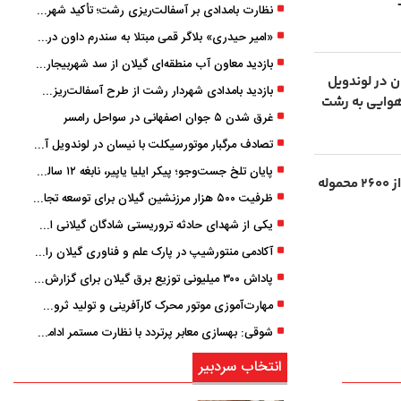
نظارت بامدادی بر آسفالت‌ریزی رشت؛ تأکید شهردار و بازرس کل بر کیفیت اجرای پروژه‌ها
«امیر حیدری» بلاگر قمی مبتلا به سندرم داون درگذشت
بازدید معاون آب منطقه‌ای گیلان از سد شهربیجار برای تداوم تأمین آب شرب استان
 در لوندویل
بازدید بامدادی شهردار رشت از طرح آسفالت‌ریزی گسترده در مناطق پنج‌گانه
هوایی به رشت
غرق شدن ۵ جوان اصفهانی در سواحل رامسر
تصادف مرگبار موتورسیکلت با نیسان در لوندویل آستارا/ انتقال مصدوم با اورژانس هوایی به رشت
پایان تلخ جست‌وجو؛ پیکر ایلیا یاپیر، نابغه ۱۲ ساله لاهیجانی پیدا شد
شتاب در تجارت خارجی گیلان؛ بیش از ۲۶۰۰ محموله
ظرفیت ۵۰۰ هزار مرزنشین گیلان برای توسعه تجارت فعال می‌شود
یکی از شهدای حادثه تروریستی شادگان گیلانی است/ شهادت «سینا سیاه‌ نژاد» در درگیری با اشرار مسلح
آکادمی منتورشیپ در پارک علم و فناوری گیلان راه‌اندازی شد
پاداش ۳۰۰ میلیونی توزیع برق گیلان برای گزارش ماینرهای غیرمجاز
مهارت‌آموزی موتور محرک کارآفرینی و تولید ثروت است
شوقی: بهسازی معابر پرتردد با نظارت مستمر ادامه دارد
انتخاب سردبیر