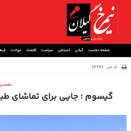
صفحه نخست
گیلان
اجتماعی
سیاست
اقتصاد
حوادث
فره
کد خبر : 23449
مقصدی ن
گیسوم ؛ جایی برای تماشای طب