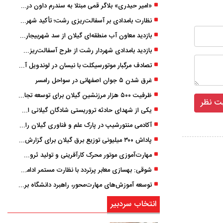
«امیر حیدری» بلاگر قمی مبتلا به سندرم داون درگذشت
نظارت بامدادی بر آسفالت‌ریزی رشت؛ تأکید شهردار و بازرس کل بر کیفیت اجرای پروژه‌ها
بازدید معاون آب منطقه‌ای گیلان از سد شهربیجار برای تداوم تأمین آب شرب استان
بازدید بامدادی شهردار رشت از طرح آسفالت‌ریزی گسترده در مناطق پنج‌گانه
تصادف مرگبار موتورسیکلت با نیسان در لوندویل آستارا/ انتقال مصدوم با اورژانس هوایی به رشت
غرق شدن ۵ جوان اصفهانی در سواحل رامسر
ظرفیت ۵۰۰ هزار مرزنشین گیلان برای توسعه تجارت فعال می‌شود
یکی از شهدای حادثه تروریستی شادگان گیلانی است/ شهادت «سینا سیاه‌ نژاد» در درگیری با اشرار مسلح
آکادمی منتورشیپ در پارک علم و فناوری گیلان راه‌اندازی شد
پاداش ۳۰۰ میلیونی توزیع برق گیلان برای گزارش ماینرهای غیرمجاز
مهارت‌آموزی موتور محرک کارآفرینی و تولید ثروت است
شوقی: بهسازی معابر پرتردد با نظارت مستمر ادامه دارد
توسعه آموزش‌های مهارت‌محور، راهبرد دانشگاه برای تربیت نیروی متخصص است
انتخاب سردبیر