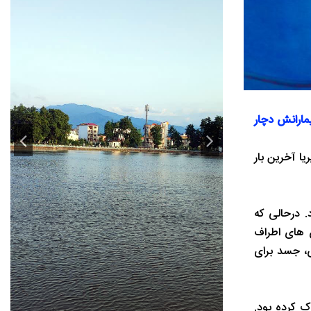
مارانش دچار
د، پریا آخرین بار
. درحالی که
 های اطراف
س، جسد برای
ک کرده بود.