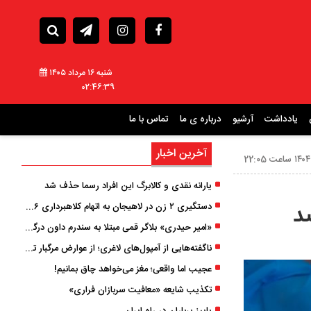
شنبه ۱۶ مرداد ۱۴۰۵
02:46:41
یادداشت
آرشیو
درباره ی ما
تماس با ما
آخرین اخبار
یارانه نقدی و کالابرگ این افراد رسما حذف شد
دستگیری ۲ زن در لاهیجان به اتهام کلاهبرداری ۶ میلیارد تومانی با وعده وام
«امیر حیدری» بلاگر قمی مبتلا به سندرم داون درگذشت
ناگفته‌هایی از آمپول‌های لاغری؛ از عوارض مرگبار تا زیبایی
عجیب اما واقعی؛ مغز می‌خواهد چاق بمانیم!
تکذیب شایعه «معافیت سربازان فراری»