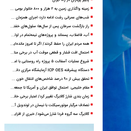
پاییز پرباران در راه ایران
زمینه واگذاری زمین به ۲ هزار و ۸۰۰ خانوار بومی گیلان فراهم شد
شب‌های عمرانی رشت ادامه دارد؛ اجرای همزمان آسفالت‌ریزی در پنج منطقه شهری
راز بازگشت سرطان پس از سال‌ها؛ سلول‌های خفته چگونه دوباره بیدار می‌شوند؟
آب، فاضلاب، پسماند و پروژه‌های نیمه‌تمام در اولویت مصوبات سفر دولت
همه مردم ایران را حفظ کردند/ اگر تا امروز مانده‌ایم، به ‌خاطر مردم نجیب ایران بوده است
احتمال افت فشار و قطعی موقت آب در برخی مناطق گیلان
شروع عملیات آسفالت ۵ پروژه راه ‌روستایی با اعتبار ۳۷۰ میلیاردی در گیلان
دستگاه پیشرفته ICP OES آزمایشگاه مرکزی دانشگاه گیلان دوباره راه‌اندازی شد
تحقق بیش از ۹۰ درصد شاخص‌های انتقال خون گیلان/ نیاز فوری به نوسازی تجهیزات آزمایشگاهی
مقام خلیجی: احتمال توافق ایران و آمریکا تا جمعه 50 درصد است
زمان ‌بندی شارژ کالابرگ تغییر کرد/ اعتبار برخی خانوارها ماه بعد واریز می‌شود
تصادف مرگبار موتورسیکلت با نیسان در لوندویل آستارا/ انتقال مصدوم با اورژانس هوایی به رشت
کالابرگ سه گروه فردا شارژ می‌شود/ خبری از افزایش اعتبار نیست