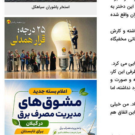
این دختر به
گیلان
استخر پاشوران سیاهکل
ان واقع شده
اشته و کارش
اتی مخفیگاه
یی می کرد.
فی این کار،
قه و صورت و
داشته، اما
اد. من خیلی
ین اتفاق هم