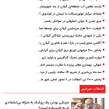
بازدید معاون آب منطقه‌ای گیلان از سد شهربیجار برای تداوم تأمین آب شرب استان
تصادف مرگبار موتورسیکلت با نیسان در لوندویل آستارا/ انتقال مصدوم با اورژانس هوایی به رشت
غرق شدن ۵ جوان اصفهانی در سواحل رامسر
ظرفیت ۵۰۰ هزار مرزنشین گیلان برای توسعه تجارت فعال می‌شود
یکی از شهدای حادثه تروریستی شادگان گیلانی است/ شهادت «سینا سیاه‌ نژاد» در درگیری با اشرار مسلح
آکادمی منتورشیپ در پارک علم و فناوری گیلان راه‌اندازی شد
پاداش ۳۰۰ میلیونی توزیع برق گیلان برای گزارش ماینرهای غیرمجاز
مهارت‌آموزی موتور محرک کارآفرینی و تولید ثروت است
شوقی: بهسازی معابر پرتردد با نظارت مستمر ادامه دارد
سه ماه بی‌خبری از «مریم 14 ساله»؛ پلیس از مردم کمک خواست
پخش ۲۰۰۰ تن آسفالت در ۶ محور اصلی شهر طی یک شب
انتخاب سردبیر
عینکی‌ بودن یک پزشک به منزله بی‌اعتمادی
او به «لیزیک» است؟