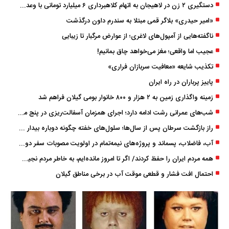
دستگیری ۲ زن در لاهیجان به اتهام کلاهبرداری ۶ میلیارد تومانی با وعده وام
«امیر حیدری» بلاگر قمی مبتلا به سندرم داون درگذشت
ناگفته‌هایی از آمپول‌های لاغری؛ از عوارض مرگبار تا زیبایی
عجیب اما واقعی؛ مغز می‌خواهد چاق بمانیم!
تکذیب شایعه «معافیت سربازان فراری»
پاییز پرباران در راه ایران
زمینه واگذاری زمین به ۲ هزار و ۸۰۰ خانوار بومی گیلان فراهم شد
شب‌های عمرانی رشت ادامه دارد؛ اجرای همزمان آسفالت‌ریزی در پنج منطقه شهری
راز بازگشت سرطان پس از سال‌ها؛ سلول‌های خفته چگونه دوباره بیدار می‌شوند؟
آب، فاضلاب، پسماند و پروژه‌های نیمه‌تمام در اولویت مصوبات سفر دولت
همه مردم ایران را حفظ کردند/ اگر تا امروز مانده‌ایم، به ‌خاطر مردم نجیب ایران بوده است
احتمال افت فشار و قطعی موقت آب در برخی مناطق گیلان