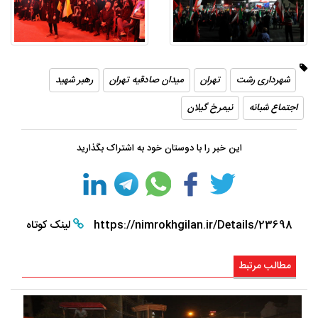
شهرداری رشت
تهران
میدان صادقیه تهران
رهبر شهید
اجتماع شبانه
نیمرخ گیلان
این خبر را با دوستان خود به اشتراک بگذارید
https://nimrokhgilan.ir/Details/23698
لینک کوتاه
مطالب مرتبط