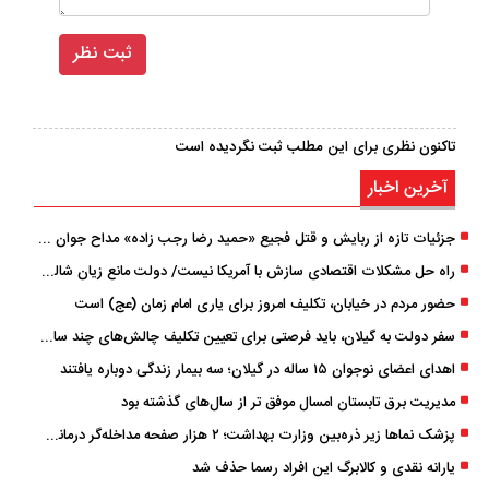
تاکنون نظری برای این مطلب ثبت نگردیده است
آخرین اخبار
جزئیات تازه از ربایش و قتل فجیع «حمید رضا رجب زاده» مداح جوان تهرانی؛ ۴ متهم بازداشت شدند
راه حل مشکلات اقتصادی سازش با آمریکا نیست/ دولت مانع زیان شالیکاران شود
حضور مردم در خیابان، تکلیف امروز برای یاری امام زمان (عج) است
سفر دولت به گیلان، باید فرصتی برای تعیین تکلیف چالش‌های چند ساله استان باشد
اهدای اعضای نوجوان ۱۵ ساله در گیلان؛ سه بیمار زندگی دوباره یافتند
مدیریت برق تابستان امسال موفق ‌تر از سال‌های گذشته بود
پزشک ‌نماها زیر ذره‌بین وزارت بهداشت؛ ۲ هزار صفحه مداخله‌گر درمانی مسدود شد
یارانه نقدی و کالابرگ این افراد رسما حذف شد