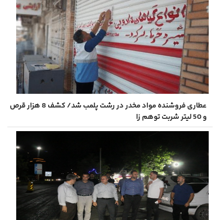
عطاری فروشنده مواد مخدر در رشت پلمب شد/ کشف 8 هزار قرص
و 50 لیتر شربت توهم ‌زا