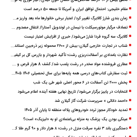
مقام خلیجی: احتمال توافق ایران و آمریکا تا جمعه 50 درصد است
زمان ‌بندی شارژ کالابرگ تغییر کرد/ اعتبار برخی خانوارها ماه بعد واریز می‌شود
تصادف مرگبار موتورسیکلت با نیسان در لوندویل آستارا/ انتقال مصدوم با اورژانس هوایی به رشت
کالابرگ سه گروه فردا شارژ می‌شود/ خبری از افزایش اعتبار نیست
شتاب در تجارت خارجی گیلان؛ بیش از ۲۶۰۰ محموله زیر ذره‌بین استاندارد
نظارت بامدادی بر آسفالت‌ریزی رشت؛ تأکید شهردار و بازرس کل بر کیفیت اجرای پروژه‌ها
عطاری فروشنده مواد مخدر در رشت پلمب شد/ کشف 8 هزار قرص و 50 لیتر شربت توهم ‌زا
ثبت سفارش کتاب‌های درسی همه پایه‌ها برای سال تحصیلی ۱۴۰۶ ۱۴۰۵ فعال شد
پخش ۲۰۰۰ تن آسفالت در ۶ محور اصلی شهر طی یک شب
انتخابات در پاییز برگزار می‌شود/ تاریخ نهایی هفته آینده اعلام می‌شود
«احمد دانائی » سرپرست شرکت گاز گیلان شد
تمدید خودكار مجوز تردد خودروهای پلاك منطقه تا پایان آذر ۱۴۰۵
عینکی‌ بودن یک پزشک به منزله بی‌اعتمادی او به «لیزیک» است؟
دستگیری باند ۳ نفره سرقت منزل در رشت؛ ۸ هزار دلار و ۹۰ گرم طلا کشف شد