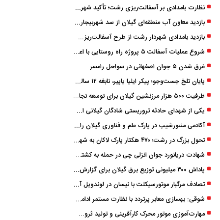
نظارت بامدادی بر آسفالت‌ریزی رشت؛ تأکید شهردار و بازرس کل بر کیفیت اجرای پروژه‌ها
بازدید معاون آب منطقه‌ای گیلان از سد شهربیجار برای تداوم تأمین آب شرب استان
بازدید بامدادی شهردار رشت از طرح آسفالت‌ریزی گسترده در مناطق پنج‌گانه
شروع عملیات آسفالت ۵ پروژه راه ‌روستایی با اعتبار ۳۷۰ میلیاردی در گیلان
غرق شدن ۵ جوان اصفهانی در سواحل رامسر
پایان تلخ جست‌وجو؛ پیکر ایلیا یاپیر، نابغه ۱۲ ساله لاهیجانی پیدا شد
ظرفیت ۵۰۰ هزار مرزنشین گیلان برای توسعه تجارت فعال می‌شود
یکی از شهدای حادثه تروریستی شادگان گیلانی است/ شهادت «سینا سیاه‌ نژاد» در درگیری با اشرار مسلح
آکادمی منتورشیپ در پارک علم و فناوری گیلان راه‌اندازی شد
تحول بزرگ در رشت؛ ۴۷۰ هکتار پارک لاکان به شهر ملحق می‌شود/ انتقال سند به‌ زودی
شهادت دریانورد جوان انزلی چی در حمله به کشتی تجاری در دریای کاسپین
پاداش ۳۰۰ میلیونی توزیع برق گیلان برای گزارش ماینرهای غیرمجاز
تصادف مرگبار موتورسیکلت با نیسان در لوندویل آستارا/ انتقال مصدوم با اورژانس هوایی به رشت
شوقی: بهسازی معابر پرتردد با نظارت مستمر ادامه دارد
مهارت‌آموزی موتور محرک کارآفرینی و تولید ثروت است