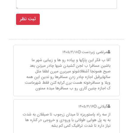
مرتضی زبردست
۱۴۰۵/۴/۱۸
آقا ب فکر این پارکها و پیاده رو ها و زیبایی شهر ما
باشین مسافرا ب لجن کشیدن شبها چادر میزنن بعد
صبح همونجا آشغالاشونو میریرن میرن لطفا مثل
سالهایرقبل اجازه چادر زدن مسافرها رو ندین این همه
ویلا و مسافرخونه هست برن کرایه کنن فقط شهرماست
ک اجازه چنین کاری رو ب مسافرها میده ممنون
گیلانی
۱۴۰۵/۴/۱۶
از سه راه پاستوریزه تا میدان زرجوب تا صیقلان به شدت
به یه پل هوایی طولانی با ورودی و خروجی در کناره ها
نیاز داره تا شدت ترافیک کمی کم بشه