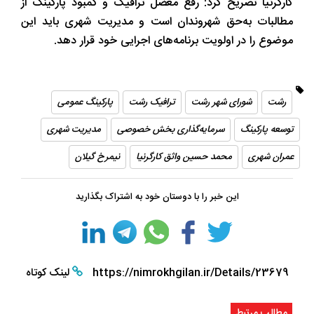
کارگرنیا تصریح کرد: رفع معضل ترافیک و کمبود پارکینگ از
مطالبات به‌حق شهروندان است و مدیریت شهری باید این
موضوع را در اولویت برنامه‌های اجرایی خود قرار دهد.
رشت
شورای شهر رشت
ترافیک رشت
پارکینگ عمومی
توسعه پارکینگ
سرمایه‌گذاری بخش خصوصی
مدیریت شهری
عمران شهری
محمد حسین واثق کارگرنیا
نیمرخ گیلان
این خبر را با دوستان خود به اشتراک بگذارید
https://nimrokhgilan.ir/Details/23679
لینک کوتاه
مطالب مرتبط