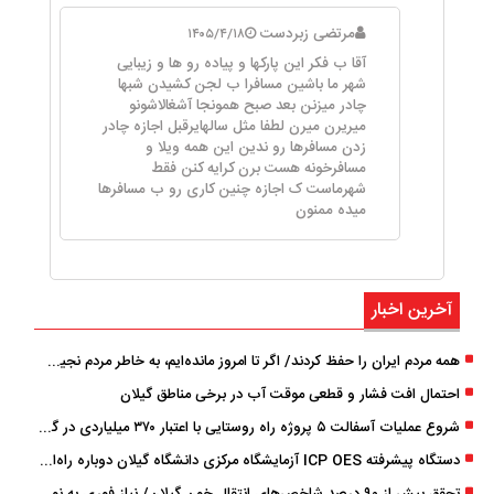
مرتضی زبردست
۱۴۰۵/۴/۱۸
آقا ب فکر این پارکها و پیاده رو ها و زیبایی
شهر ما باشین مسافرا ب لجن کشیدن شبها
چادر میزنن بعد صبح همونجا آشغالاشونو
میریرن میرن لطفا مثل سالهایرقبل اجازه چادر
زدن مسافرها رو ندین این همه ویلا و
مسافرخونه هست برن کرایه کنن فقط
شهرماست ک اجازه چنین کاری رو ب مسافرها
میده ممنون
آخرین اخبار
همه مردم ایران را حفظ کردند/ اگر تا امروز مانده‌ایم، به ‌خاطر مردم نجیب ایران بوده است
احتمال افت فشار و قطعی موقت آب در برخی مناطق گیلان
شروع عملیات آسفالت ۵ پروژه راه ‌روستایی با اعتبار ۳۷۰ میلیاردی در گیلان
دستگاه پیشرفته ICP OES آزمایشگاه مرکزی دانشگاه گیلان دوباره راه‌اندازی شد
تحقق بیش از ۹۰ درصد شاخص‌های انتقال خون گیلان/ نیاز فوری به نوسازی تجهیزات آزمایشگاهی