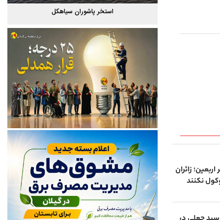
گیلان
استخر پاشوران سیاهکل
اربعین؛ زائران
وکول نکنند
د با رسید جعلی در