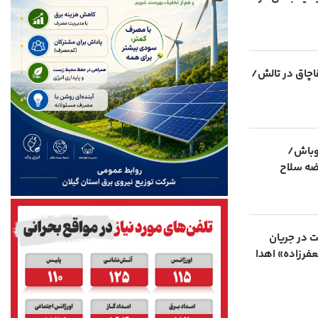
اچاق در تالش/
اوباش/
 در جریان
فرزاده» اهدا