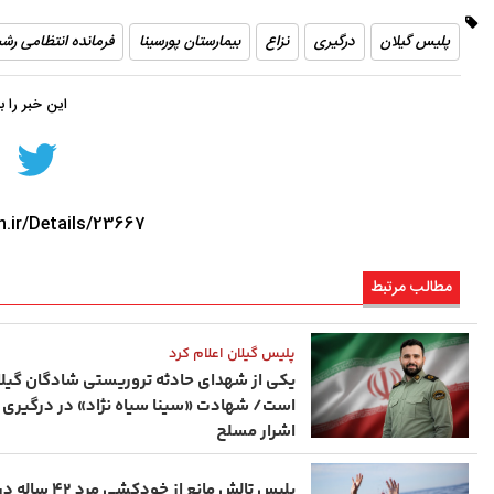
تاریخ
در دل روستاهای گیلان
پلیس گیلان
درگیری
نزاع
بیمارستان پورسینا
فرمانده انتظامی رش
این خبر را 
n.ir/Details/23667
مطالب مرتبط
پلیس گیلان اعلام کرد
یکی از شهدای حادثه تروریستی شادگان گیلا
است/ شهادت «سینا سیاه‌ نژاد» در درگیری ب
اشرار مسلح
پلیس تالش مانع از خودکشی مر