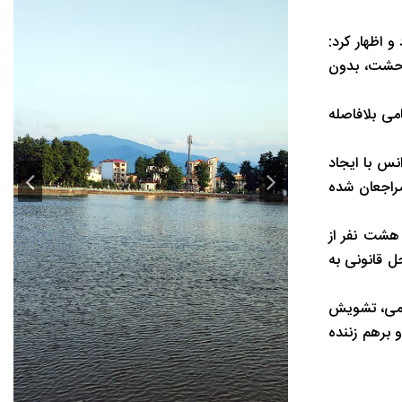
 اظهار کرد:
وحشت، بدون
می بلافاصله
س با ایجاد
راجعان شده
 هشت نفر از
ل قانونی به
ومی، تشویش
 برهم زننده