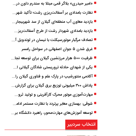
«امیر حیدری» بلاگر قمی مبتلا به سندرم داون درگذشت
نظارت بامدادی بر آسفالت‌ریزی رشت؛ تأکید شهردار و بازرس کل بر کیفیت اجرای پروژه‌ها
بازدید معاون آب منطقه‌ای گیلان از سد شهربیجار برای تداوم تأمین آب شرب استان
بازدید بامدادی شهردار رشت از طرح آسفالت‌ریزی گسترده در مناطق پنج‌گانه
تصادف مرگبار موتورسیکلت با نیسان در لوندویل آستارا/ انتقال مصدوم با اورژانس هوایی به رشت
غرق شدن ۵ جوان اصفهانی در سواحل رامسر
ظرفیت ۵۰۰ هزار مرزنشین گیلان برای توسعه تجارت فعال می‌شود
یکی از شهدای حادثه تروریستی شادگان گیلانی است/ شهادت «سینا سیاه‌ نژاد» در درگیری با اشرار مسلح
آکادمی منتورشیپ در پارک علم و فناوری گیلان راه‌اندازی شد
پاداش ۳۰۰ میلیونی توزیع برق گیلان برای گزارش ماینرهای غیرمجاز
مهارت‌آموزی موتور محرک کارآفرینی و تولید ثروت است
شوقی: بهسازی معابر پرتردد با نظارت مستمر ادامه دارد
توسعه آموزش‌های مهارت‌محور، راهبرد دانشگاه برای تربیت نیروی متخصص است
انتخاب سردبیر