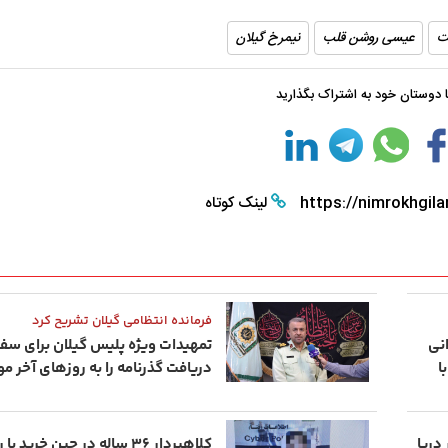
شب های همیشه روشن رشت
پاییز هزار رنگ 
ت
عیسی روشن قلب
نیمرخ گیلان
با دوستان خود به اشتراک بگذارید
https://nimrokhgila
لینک کوتاه
فرمانده انتظامی گیلان تشریح کرد
نی
تمهیدات ویژه پلیس گیلان برای سفر 
ا
دریافت گذرنامه را به روزهای آخر م
د ۴۲ ساله در دریا
کلاهبردار ۳۶ ساله در حین خری