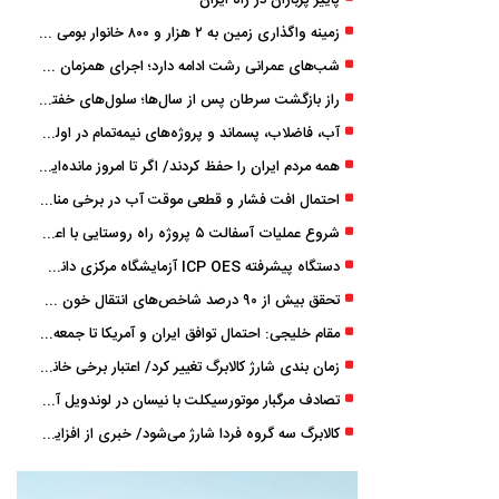
پاییز پرباران در راه ایران
زمینه واگذاری زمین به ۲ هزار و ۸۰۰ خانوار بومی گیلان فراهم شد
شب‌های عمرانی رشت ادامه دارد؛ اجرای همزمان آسفالت‌ریزی در پنج منطقه شهری
راز بازگشت سرطان پس از سال‌ها؛ سلول‌های خفته چگونه دوباره بیدار می‌شوند؟
آب، فاضلاب، پسماند و پروژه‌های نیمه‌تمام در اولویت مصوبات سفر دولت
همه مردم ایران را حفظ کردند/ اگر تا امروز مانده‌ایم، به ‌خاطر مردم نجیب ایران بوده است
احتمال افت فشار و قطعی موقت آب در برخی مناطق گیلان
شروع عملیات آسفالت ۵ پروژه راه ‌روستایی با اعتبار ۳۷۰ میلیاردی در گیلان
دستگاه پیشرفته ICP OES آزمایشگاه مرکزی دانشگاه گیلان دوباره راه‌اندازی شد
تحقق بیش از ۹۰ درصد شاخص‌های انتقال خون گیلان/ نیاز فوری به نوسازی تجهیزات آزمایشگاهی
مقام خلیجی: احتمال توافق ایران و آمریکا تا جمعه 50 درصد است
زمان ‌بندی شارژ کالابرگ تغییر کرد/ اعتبار برخی خانوارها ماه بعد واریز می‌شود
تصادف مرگبار موتورسیکلت با نیسان در لوندویل آستارا/ انتقال مصدوم با اورژانس هوایی به رشت
کالابرگ سه گروه فردا شارژ می‌شود/ خبری از افزایش اعتبار نیست