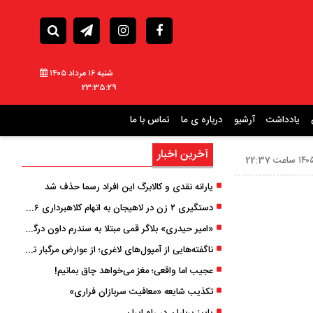
شنبه ۱۶ مرداد ۱۴۰۵
23:35:30
یادداشت
آرشیو
درباره ی ما
تماس با ما
آخرین اخبار
یارانه نقدی و کالابرگ این افراد رسما حذف شد
دستگیری ۲ زن در لاهیجان به اتهام کلاهبرداری ۶ میلیارد تومانی با وعده وام
«امیر حیدری» بلاگر قمی مبتلا به سندرم داون درگذشت
ناگفته‌هایی از آمپول‌های لاغری؛ از عوارض مرگبار تا زیبایی
عجیب اما واقعی؛ مغز می‌خواهد چاق بمانیم!
تکذیب شایعه «معافیت سربازان فراری»