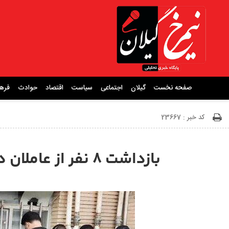
صفحه نخست
گیلان
اجتماعی
سیاست
اقتصاد
حوادث
فره
کد خبر : 23667
بازداشت ۸ نفر از عاملان درگیری در بیمارستان پورسینا رشت