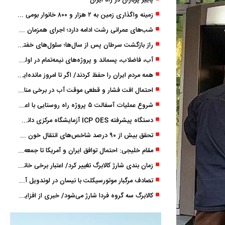
پاییز پرباران در راه ایران
زمینه واگذاری زمین به ۲ هزار و ۸۰۰ خانوار بومی گیلان فراهم شد
شب‌های عمرانی رشت ادامه دارد؛ اجرای همزمان آسفالت‌ریزی در پنج منطقه شهری
راز بازگشت سرطان پس از سال‌ها؛ سلول‌های خفته چگونه دوباره بیدار می‌شوند؟
آب، فاضلاب، پسماند و پروژه‌های نیمه‌تمام در اولویت مصوبات سفر دولت
همه مردم ایران را حفظ کردند/ اگر تا امروز مانده‌ایم، به ‌خاطر مردم نجیب ایران بوده است
احتمال افت فشار و قطعی موقت آب در برخی مناطق گیلان
شروع عملیات آسفالت ۵ پروژه راه ‌روستایی با اعتبار ۳۷۰ میلیاردی در گیلان
دستگاه پیشرفته ICP OES آزمایشگاه مرکزی دانشگاه گیلان دوباره راه‌اندازی شد
تحقق بیش از ۹۰ درصد شاخص‌های انتقال خون گیلان/ نیاز فوری به نوسازی تجهیزات آزمایشگاهی
مقام خلیجی: احتمال توافق ایران و آمریکا تا جمعه 50 درصد است
زمان ‌بندی شارژ کالابرگ تغییر کرد/ اعتبار برخی خانوارها ماه بعد واریز می‌شود
تصادف مرگبار موتورسیکلت با نیسان در لوندویل آستارا/ انتقال مصدوم با اورژانس هوایی به رشت
کالابرگ سه گروه فردا شارژ می‌شود/ خبری از افزایش اعتبار نیست