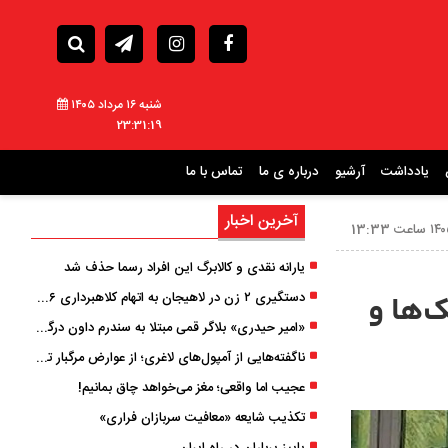
شنبه ۱۶ مرداد ۱۴۰۵
23:31:21
یادداشت
آرشیو
درباره ی ما
تماس با ما
آخرین اخبار
یارانه نقدی و کالابرگ این افراد رسما حذف شد
دستگیری ۲ زن در لاهیجان به اتهام کلاهبرداری ۶ میلیارد تومانی با وعده وام
‌ها و
«امیر حیدری» بلاگر قمی مبتلا به سندرم داون درگذشت
ناگفته‌هایی از آمپول‌های لاغری؛ از عوارض مرگبار تا زیبایی
عجیب اما واقعی؛ مغز می‌خواهد چاق بمانیم!
تکذیب شایعه «معافیت سربازان فراری»