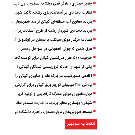
«امیر حیدری» بلاگر قمی مبتلا به سندرم داون درگذشت
نظارت بامدادی بر آسفالت‌ریزی رشت؛ تأکید شهردار و بازرس کل بر کیفیت اجرای پروژه‌ها
بازدید معاون آب منطقه‌ای گیلان از سد شهربیجار برای تداوم تأمین آب شرب استان
بازدید بامدادی شهردار رشت از طرح آسفالت‌ریزی گسترده در مناطق پنج‌گانه
تصادف مرگبار موتورسیکلت با نیسان در لوندویل آستارا/ انتقال مصدوم با اورژانس هوایی به رشت
غرق شدن ۵ جوان اصفهانی در سواحل رامسر
ظرفیت ۵۰۰ هزار مرزنشین گیلان برای توسعه تجارت فعال می‌شود
یکی از شهدای حادثه تروریستی شادگان گیلانی است/ شهادت «سینا سیاه‌ نژاد» در درگیری با اشرار مسلح
آکادمی منتورشیپ در پارک علم و فناوری گیلان راه‌اندازی شد
پاداش ۳۰۰ میلیونی توزیع برق گیلان برای گزارش ماینرهای غیرمجاز
مهارت‌آموزی موتور محرک کارآفرینی و تولید ثروت است
شوقی: بهسازی معابر پرتردد با نظارت مستمر ادامه دارد
توسعه آموزش‌های مهارت‌محور، راهبرد دانشگاه برای تربیت نیروی متخصص است
انتخاب سردبیر