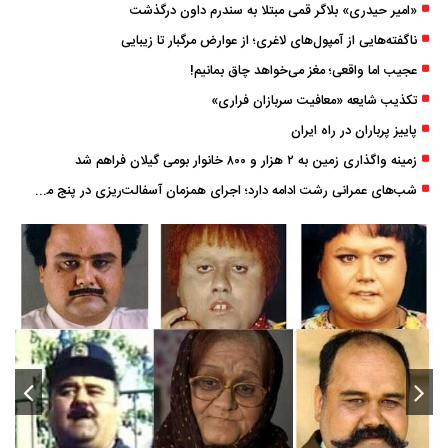
«امیر حیدری» بلاگر قمی مبتلا به سندرم داون درگذشت
ناگفته‌هایی از آمپول‌های لاغری؛ از عوارض مرگبار تا زیبایی
عجیب اما واقعی؛ مغز می‌خواهد چاق بمانیم!
تکذیب شایعه «معافیت سربازان فراری»
پاییز پرباران در راه ایران
زمینه واگذاری زمین به ۲ هزار و ۸۰۰ خانوار بومی گیلان فراهم شد
شب‌های عمرانی رشت ادامه دارد؛ اجرای همزمان آسفالت‌ریزی در پنج منطقه شهری