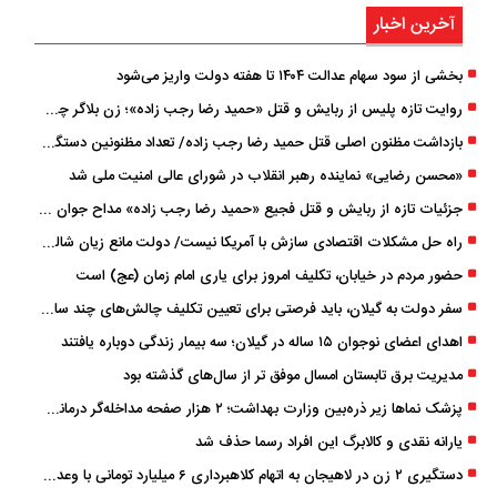
آخرین اخبار
بخشی از سود سهام عدالت ۱۴۰۴ تا هفته دولت واریز می‌شود
روایت تازه پلیس از ربایش و قتل «حمید رضا رجب ‌زاده»؛ زن بلاگر چگونه مداح جوان را به دام انداخت؟
بازداشت مظنون اصلی قتل حمید رضا رجب‌ زاده/ تعداد مظنونین دستگیر شده به ۵ نفر رسید
«محسن رضایی» نماینده رهبر انقلاب در شورای عالی امنیت ملی شد
جزئیات تازه از ربایش و قتل فجیع «حمید رضا رجب زاده» مداح جوان تهرانی؛ ۴ متهم بازداشت شدند
راه حل مشکلات اقتصادی سازش با آمریکا نیست/ دولت مانع زیان شالیکاران شود
حضور مردم در خیابان، تکلیف امروز برای یاری امام زمان (عج) است
سفر دولت به گیلان، باید فرصتی برای تعیین تکلیف چالش‌های چند ساله استان باشد
اهدای اعضای نوجوان ۱۵ ساله در گیلان؛ سه بیمار زندگی دوباره یافتند
مدیریت برق تابستان امسال موفق ‌تر از سال‌های گذشته بود
پزشک ‌نماها زیر ذره‌بین وزارت بهداشت؛ ۲ هزار صفحه مداخله‌گر درمانی مسدود شد
یارانه نقدی و کالابرگ این افراد رسما حذف شد
دستگیری ۲ زن در لاهیجان به اتهام کلاهبرداری ۶ میلیارد تومانی با وعده وام