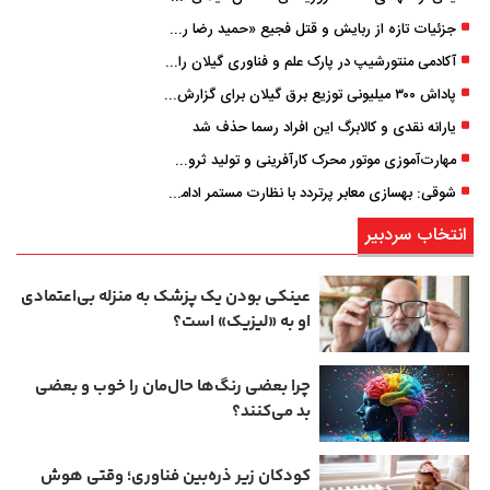
جزئیات تازه از ربایش و قتل فجیع «حمید رضا رجب زاده» مداح جوان تهرانی؛ ۴ متهم بازداشت شدند
آکادمی منتورشیپ در پارک علم و فناوری گیلان راه‌اندازی شد
پاداش ۳۰۰ میلیونی توزیع برق گیلان برای گزارش ماینرهای غیرمجاز
یارانه نقدی و کالابرگ این افراد رسما حذف شد
مهارت‌آموزی موتور محرک کارآفرینی و تولید ثروت است
شوقی: بهسازی معابر پرتردد با نظارت مستمر ادامه دارد
انتخاب سردبیر
عینکی‌ بودن یک پزشک به منزله بی‌اعتمادی
او به «لیزیک» است؟
چرا بعضی رنگ‌ها حال‌مان را خوب و بعضی
بد می‌کنند؟
کودکان زیر ذره‌بین فناوری؛ وقتی هوش