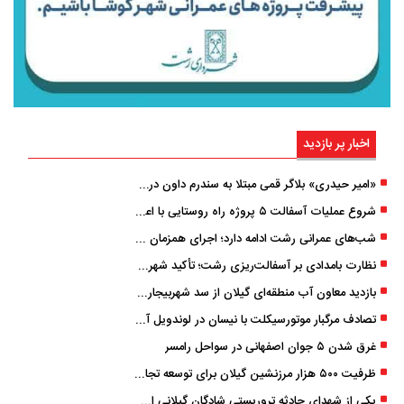
اخبار پر بازدید
«امیر حیدری» بلاگر قمی مبتلا به سندرم داون درگذشت
شروع عملیات آسفالت ۵ پروژه راه ‌روستایی با اعتبار ۳۷۰ میلیاردی در گیلان
شب‌های عمرانی رشت ادامه دارد؛ اجرای همزمان آسفالت‌ریزی در پنج منطقه شهری
نظارت بامدادی بر آسفالت‌ریزی رشت؛ تأکید شهردار و بازرس کل بر کیفیت اجرای پروژه‌ها
بازدید معاون آب منطقه‌ای گیلان از سد شهربیجار برای تداوم تأمین آب شرب استان
تصادف مرگبار موتورسیکلت با نیسان در لوندویل آستارا/ انتقال مصدوم با اورژانس هوایی به رشت
غرق شدن ۵ جوان اصفهانی در سواحل رامسر
ظرفیت ۵۰۰ هزار مرزنشین گیلان برای توسعه تجارت فعال می‌شود
یکی از شهدای حادثه تروریستی شادگان گیلانی است/ شهادت «سینا سیاه‌ نژاد» در درگیری با اشرار مسلح