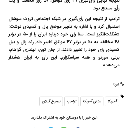
نتیجه نهایی رأی‌گیری ۴۷ رأی موافق، ۵۰ رأی مخالف و یک
رأی ممتنع بود.
ترامپ از نتیجه این رأی‌گیری در شبکه اجتماعی تروث سوشال
استقبال کرد و با اشاره به تغییر موضع پال و کسیدی نوشت:
«شگفت‌انگیز است! سنا رای خود درباره ایران را از ۵۰ در برابر
۴۸ مخالف، به ۵۰ در برابر ۴۷ موافق تغییر داد. رند پال و بیل
کسیدی رای خود را تغییر دادند. از جان تون، لیندزی گراهام،
برنی مورنو و همه سپاسگزارم. این رای به ایران هشدار
می‌دهد»
ایرنا
آمریکا
سنای آمریکا
ترامپ
نیمرخ گیلان
این خبر را با دوستان خود به اشتراک بگذارید