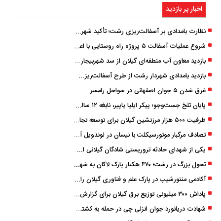
اخبار پر بازدید
نظارت بامدادی بر آسفالت‌ریزی رشت؛ تأکید شهردار و بازرس کل بر کیفیت اجرای پروژه‌ها
شروع عملیات آسفالت ۵ پروژه راه ‌روستایی با اعتبار ۳۷۰ میلیاردی در گیلان
بازدید معاون آب منطقه‌ای گیلان از سد شهربیجار برای تداوم تأمین آب شرب استان
بازدید بامدادی شهردار رشت از طرح آسفالت‌ریزی گسترده در مناطق پنج‌گانه
غرق شدن ۵ جوان اصفهانی در سواحل رامسر
پایان تلخ جست‌وجو؛ پیکر ایلیا یاپیر، نابغه ۱۲ ساله لاهیجانی پیدا شد
ظرفیت ۵۰۰ هزار مرزنشین گیلان برای توسعه تجارت فعال می‌شود
تصادف مرگبار موتورسیکلت با نیسان در لوندویل آستارا/ انتقال مصدوم با اورژانس هوایی به رشت
یکی از شهدای حادثه تروریستی شادگان گیلانی است/ شهادت «سینا سیاه‌ نژاد» در درگیری با اشرار مسلح
تحول بزرگ در رشت؛ ۴۷۰ هکتار پارک لاکان به شهر ملحق می‌شود/ انتقال سند به‌ زودی
آکادمی منتورشیپ در پارک علم و فناوری گیلان راه‌اندازی شد
پاداش ۳۰۰ میلیونی توزیع برق گیلان برای گزارش ماینرهای غیرمجاز
شهادت دریانورد جوان انزلی چی در حمله به کشتی تجاری در دریای کاسپین