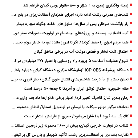
زمینه واگذاری زمین به ۲ هزار و ۸۰۰ خانوار بومی گیلان فراهم شد
شب‌های عمرانی رشت ادامه دارد؛ اجرای همزمان آسفالت‌ریزی در پنج منطقه شهری
راز بازگشت سرطان پس از سال‌ها؛ سلول‌های خفته چگونه دوباره بیدار می‌شوند؟
آب، فاضلاب، پسماند و پروژه‌های نیمه‌تمام در اولویت مصوبات سفر دولت
همه مردم ایران را حفظ کردند/ اگر تا امروز مانده‌ایم، به ‌خاطر مردم نجیب ایران بوده است
احتمال افت فشار و قطعی موقت آب در برخی مناطق گیلان
شروع عملیات آسفالت ۵ پروژه راه ‌روستایی با اعتبار ۳۷۰ میلیاردی در گیلان
دستگاه پیشرفته ICP OES آزمایشگاه مرکزی دانشگاه گیلان دوباره راه‌اندازی شد
تحقق بیش از ۹۰ درصد شاخص‌های انتقال خون گیلان/ نیاز فوری به نوسازی تجهیزات آزمایشگاهی
مقام خلیجی: احتمال توافق ایران و آمریکا تا جمعه 50 درصد است
زمان ‌بندی شارژ کالابرگ تغییر کرد/ اعتبار برخی خانوارها ماه بعد واریز می‌شود
تصادف مرگبار موتورسیکلت با نیسان در لوندویل آستارا/ انتقال مصدوم با اورژانس هوایی به رشت
کالابرگ سه گروه فردا شارژ می‌شود/ خبری از افزایش اعتبار نیست
شتاب در تجارت خارجی گیلان؛ بیش از ۲۶۰۰ محموله زیر ذره‌بین استاندارد
نظارت بامدادی بر آسفالت‌ریزی رشت؛ تأکید شهردار و بازرس کل بر کیفیت اجرای پروژه‌ها