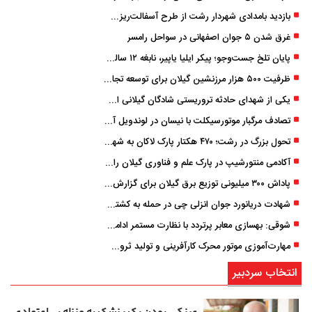
بازدید بامدادی شهردار رشت از طرح آسفالت‌ریزی گسترده در مناطق پنج‌گانه
غرق شدن ۵ جوان اصفهانی در سواحل رامسر
پایان تلخ جست‌وجو؛ پیکر ایلیا یاپیر، نابغه ۱۲ ساله لاهیجانی پیدا شد
ظرفیت ۵۰۰ هزار مرزنشین گیلان برای توسعه تجارت فعال می‌شود
یکی از شهدای حادثه تروریستی شادگان گیلانی است/ شهادت «سینا سیاه‌ نژاد» در درگیری با اشرار مسلح
تصادف مرگبار موتورسیکلت با نیسان در لوندویل آستارا/ انتقال مصدوم با اورژانس هوایی به رشت
تحول بزرگ در رشت؛ ۴۷۰ هکتار پارک لاکان به شهر ملحق می‌شود/ انتقال سند به‌ زودی
آکادمی منتورشیپ در پارک علم و فناوری گیلان راه‌اندازی شد
پاداش ۳۰۰ میلیونی توزیع برق گیلان برای گزارش ماینرهای غیرمجاز
شهادت دریانورد جوان انزلی چی در حمله به کشتی تجاری در دریای کاسپین
شوقی: بهسازی معابر پرتردد با نظارت مستمر ادامه دارد
مهارت‌آموزی موتور محرک کارآفرینی و تولید ثروت است
انتخاب سردبیر