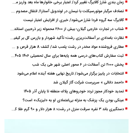
زمان ‌بندی شارژ کالابرگ تغییر کرد/ اعتبار برخی خانوارها ماه بعد واریز می‌شود
تصادف مرگبار موتورسیکلت با نیسان در لوندویل آستارا/ انتقال مصدوم با اورژانس هوایی به رشت
کالابرگ سه گروه فردا شارژ می‌شود/ خبری از افزایش اعتبار نیست
شتاب در تجارت خارجی گیلان؛ بیش از ۲۶۰۰ محموله زیر ذره‌بین استاندارد
نظارت بامدادی بر آسفالت‌ریزی رشت؛ تأکید شهردار و بازرس کل بر کیفیت اجرای پروژه‌ها
عطاری فروشنده مواد مخدر در رشت پلمب شد/ کشف 8 هزار قرص و 50 لیتر شربت توهم ‌زا
ثبت سفارش کتاب‌های درسی همه پایه‌ها برای سال تحصیلی ۱۴۰۶ ۱۴۰۵ فعال شد
پخش ۲۰۰۰ تن آسفالت در ۶ محور اصلی شهر طی یک شب
انتخابات در پاییز برگزار می‌شود/ تاریخ نهایی هفته آینده اعلام می‌شود
«احمد دانائی » سرپرست شرکت گاز گیلان شد
تمدید خودكار مجوز تردد خودروهای پلاك منطقه تا پایان آذر ۱۴۰۵
عینکی‌ بودن یک پزشک به منزله بی‌اعتمادی او به «لیزیک» است؟
دستگیری باند ۳ نفره سرقت منزل در رشت؛ ۸ هزار دلار و ۹۰ گرم طلا کشف شد