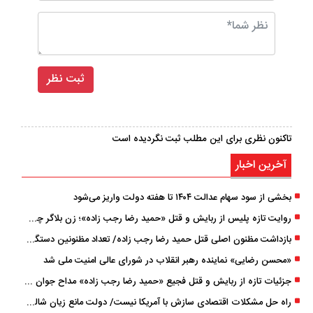
تاکنون نظری برای این مطلب ثبت نگردیده است
آخرین اخبار
بخشی از سود سهام عدالت ۱۴۰۴ تا هفته دولت واریز می‌شود
روایت تازه پلیس از ربایش و قتل «حمید رضا رجب ‌زاده»؛ زن بلاگر چگونه مداح جوان را به دام انداخت؟
بازداشت مظنون اصلی قتل حمید رضا رجب‌ زاده/ تعداد مظنونین دستگیر شده به ۵ نفر رسید
«محسن رضایی» نماینده رهبر انقلاب در شورای عالی امنیت ملی شد
جزئیات تازه از ربایش و قتل فجیع «حمید رضا رجب زاده» مداح جوان تهرانی؛ ۴ متهم بازداشت شدند
راه حل مشکلات اقتصادی سازش با آمریکا نیست/ دولت مانع زیان شالیکاران شود