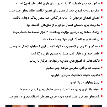
حضور مردم در خیابان، تکلیف امروز برای یاری امام زمان (عج) است
سفر دولت به گیلان، باید فرصتی برای تعیین تکلیف چالش‌های چند ساله استان باشد
اهدای اعضای نوجوان ۱۵ ساله در گیلان؛ سه بیمار زندگی دوباره یافتند
مدیریت برق تابستان امسال موفق ‌تر از سال‌های گذشته بود
پزشک ‌نماها زیر ذره‌بین وزارت بهداشت؛ ۲ هزار صفحه مداخله‌گر درمانی مسدود شد
یارانه نقدی و کالابرگ این افراد رسما حذف شد
دستگیری ۲ زن در لاهیجان به اتهام کلاهبرداری ۶ میلیارد تومانی با وعده وام
«امیر حیدری» بلاگر قمی مبتلا به سندرم داون درگذشت
ناگفته‌هایی از آمپول‌های لاغری؛ از عوارض مرگبار تا زیبایی
عجیب اما واقعی؛ مغز می‌خواهد چاق بمانیم!
تکذیب شایعه «معافیت سربازان فراری»
پاییز پرباران در راه ایران
زمینه واگذاری زمین به ۲ هزار و ۸۰۰ خانوار بومی گیلان فراهم شد
شب‌های عمرانی رشت ادامه دارد؛ اجرای همزمان آسفالت‌ریزی در پنج منطقه شهری