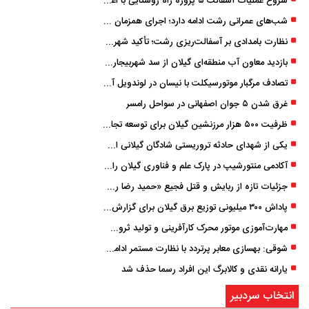
شروع عملیات آسفالت ۵ پروژه راه ‌روستایی با اعتبار ۳۷۰ میلیاردی در گیلان
شب‌های عمرانی رشت ادامه دارد؛ اجرای همزمان آسفالت‌ریزی در پنج منطقه شهری
نظارت بامدادی بر آسفالت‌ریزی رشت؛ تأکید شهردار و بازرس کل بر کیفیت اجرای پروژه‌ها
بازدید معاون آب منطقه‌ای گیلان از سد شهربیجار برای تداوم تأمین آب شرب استان
تصادف مرگبار موتورسیکلت با نیسان در لوندویل آستارا/ انتقال مصدوم با اورژانس هوایی به رشت
غرق شدن ۵ جوان اصفهانی در سواحل رامسر
ظرفیت ۵۰۰ هزار مرزنشین گیلان برای توسعه تجارت فعال می‌شود
یکی از شهدای حادثه تروریستی شادگان گیلانی است/ شهادت «سینا سیاه‌ نژاد» در درگیری با اشرار مسلح
آکادمی منتورشیپ در پارک علم و فناوری گیلان راه‌اندازی شد
جزئیات تازه از ربایش و قتل فجیع «حمید رضا رجب زاده» مداح جوان تهرانی؛ ۴ متهم بازداشت شدند
پاداش ۳۰۰ میلیونی توزیع برق گیلان برای گزارش ماینرهای غیرمجاز
مهارت‌آموزی موتور محرک کارآفرینی و تولید ثروت است
شوقی: بهسازی معابر پرتردد با نظارت مستمر ادامه دارد
یارانه نقدی و کالابرگ این افراد رسما حذف شد
انتخاب سردبیر