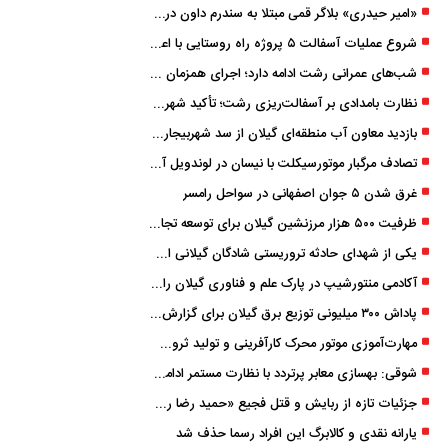
«امیر حیدری» بلاگر قمی مبتلا به سندرم داون درگذشت
شروع عملیات آسفالت ۵ پروژه راه ‌روستایی با اعتبار ۳۷۰ میلیاردی در گیلان
شب‌های عمرانی رشت ادامه دارد؛ اجرای همزمان آسفالت‌ریزی در پنج منطقه شهری
نظارت بامدادی بر آسفالت‌ریزی رشت؛ تأکید شهردار و بازرس کل بر کیفیت اجرای پروژه‌ها
بازدید معاون آب منطقه‌ای گیلان از سد شهربیجار برای تداوم تأمین آب شرب استان
تصادف مرگبار موتورسیکلت با نیسان در لوندویل آستارا/ انتقال مصدوم با اورژانس هوایی به رشت
غرق شدن ۵ جوان اصفهانی در سواحل رامسر
ظرفیت ۵۰۰ هزار مرزنشین گیلان برای توسعه تجارت فعال می‌شود
یکی از شهدای حادثه تروریستی شادگان گیلانی است/ شهادت «سینا سیاه‌ نژاد» در درگیری با اشرار مسلح
آکادمی منتورشیپ در پارک علم و فناوری گیلان راه‌اندازی شد
پاداش ۳۰۰ میلیونی توزیع برق گیلان برای گزارش ماینرهای غیرمجاز
مهارت‌آموزی موتور محرک کارآفرینی و تولید ثروت است
شوقی: بهسازی معابر پرتردد با نظارت مستمر ادامه دارد
جزئیات تازه از ربایش و قتل فجیع «حمید رضا رجب زاده» مداح جوان تهرانی؛ ۴ متهم بازداشت شدند
یارانه نقدی و کالابرگ این افراد رسما حذف شد