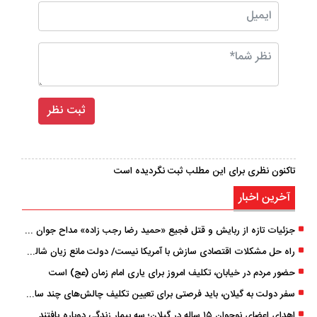
تاکنون نظری برای این مطلب ثبت نگردیده است
آخرین اخبار
جزئیات تازه از ربایش و قتل فجیع «حمید رضا رجب زاده» مداح جوان تهرانی؛ ۴ متهم بازداشت شدند
راه حل مشکلات اقتصادی سازش با آمریکا نیست/ دولت مانع زیان شالیکاران شود
حضور مردم در خیابان، تکلیف امروز برای یاری امام زمان (عج) است
سفر دولت به گیلان، باید فرصتی برای تعیین تکلیف چالش‌های چند ساله استان باشد
اهدای اعضای نوجوان ۱۵ ساله در گیلان؛ سه بیمار زندگی دوباره یافتند