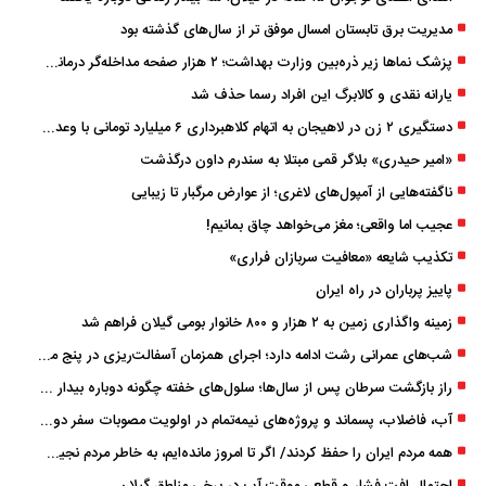
مدیریت برق تابستان امسال موفق ‌تر از سال‌های گذشته بود
پزشک ‌نماها زیر ذره‌بین وزارت بهداشت؛ ۲ هزار صفحه مداخله‌گر درمانی مسدود شد
یارانه نقدی و کالابرگ این افراد رسما حذف شد
دستگیری ۲ زن در لاهیجان به اتهام کلاهبرداری ۶ میلیارد تومانی با وعده وام
«امیر حیدری» بلاگر قمی مبتلا به سندرم داون درگذشت
ناگفته‌هایی از آمپول‌های لاغری؛ از عوارض مرگبار تا زیبایی
عجیب اما واقعی؛ مغز می‌خواهد چاق بمانیم!
تکذیب شایعه «معافیت سربازان فراری»
پاییز پرباران در راه ایران
زمینه واگذاری زمین به ۲ هزار و ۸۰۰ خانوار بومی گیلان فراهم شد
شب‌های عمرانی رشت ادامه دارد؛ اجرای همزمان آسفالت‌ریزی در پنج منطقه شهری
راز بازگشت سرطان پس از سال‌ها؛ سلول‌های خفته چگونه دوباره بیدار می‌شوند؟
آب، فاضلاب، پسماند و پروژه‌های نیمه‌تمام در اولویت مصوبات سفر دولت
همه مردم ایران را حفظ کردند/ اگر تا امروز مانده‌ایم، به ‌خاطر مردم نجیب ایران بوده است
احتمال افت فشار و قطعی موقت آب در برخی مناطق گیلان