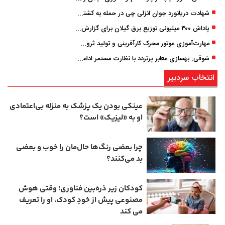
شهادت دریانورد جوان انزلی چی در حمله به کشتی تجاری در دریای کاسپین
پاداش ۳۰۰ میلیونی توزیع برق گیلان برای گزارش ماینرهای غیرمجاز
مهارت‌آموزی موتور محرک کارآفرینی و تولید ثروت است
شوقی: بهسازی معابر پرتردد با نظارت مستمر ادامه دارد
انتخاب سردبیر
عینکی‌ بودن یک پزشک به منزله بی‌اعتمادی
او به «لیزیک» است؟
چرا بعضی رنگ‌ها حال‌مان را خوب و بعضی
بد می‌کنند؟
کودکان زیر ذره‌بین فناوری؛ وقتی هوش
مصنوعی پیش از خودِ کودک، او را تعریف
می ‌کند