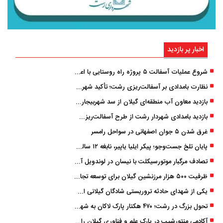
اخبار پر بازدید
شروع عملیات آسفالت ۵ پروژه راه ‌روستایی با اعتبار ۳۷۰ میلیاردی در گیلان
نظارت بامدادی بر آسفالت‌ریزی رشت؛ تأکید شهردار و بازرس کل بر کیفیت اجرای پروژه‌ها
بازدید معاون آب منطقه‌ای گیلان از سد شهربیجار برای تداوم تأمین آب شرب استان
بازدید بامدادی شهردار رشت از طرح آسفالت‌ریزی گسترده در مناطق پنج‌گانه
غرق شدن ۵ جوان اصفهانی در سواحل رامسر
پایان تلخ جست‌وجو؛ پیکر ایلیا یاپیر، نابغه ۱۲ ساله لاهیجانی پیدا شد
تصادف مرگبار موتورسیکلت با نیسان در لوندویل آستارا/ انتقال مصدوم با اورژانس هوایی به رشت
ظرفیت ۵۰۰ هزار مرزنشین گیلان برای توسعه تجارت فعال می‌شود
یکی از شهدای حادثه تروریستی شادگان گیلانی است/ شهادت «سینا سیاه‌ نژاد» در درگیری با اشرار مسلح
تحول بزرگ در رشت؛ ۴۷۰ هکتار پارک لاکان به شهر ملحق می‌شود/ انتقال سند به‌ زودی
آکادمی منتورشیپ در پارک علم و فناوری گیلان راه‌اندازی شد