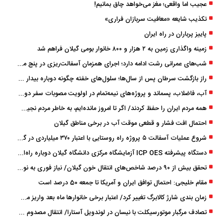
عجیب اما واقعی؛ مغز می‌خواهد چاق بمانیم!
تکذیب شایعه «معافیت سربازان فراری»
پاییز پرباران در راه ایران
زمینه واگذاری زمین به ۲ هزار و ۸۰۰ خانوار بومی گیلان فراهم شد
شب‌های عمرانی رشت ادامه دارد؛ اجرای همزمان آسفالت‌ریزی در پنج منطقه شهری
راز بازگشت سرطان پس از سال‌ها؛ سلول‌های خفته چگونه دوباره بیدار می‌شوند؟
آب، فاضلاب، پسماند و پروژه‌های نیمه‌تمام در اولویت مصوبات سفر دولت
همه مردم ایران را حفظ کردند/ اگر تا امروز مانده‌ایم، به ‌خاطر مردم نجیب ایران بوده است
احتمال افت فشار و قطعی موقت آب در برخی مناطق گیلان
شروع عملیات آسفالت ۵ پروژه راه ‌روستایی با اعتبار ۳۷۰ میلیاردی در گیلان
دستگاه پیشرفته ICP OES آزمایشگاه مرکزی دانشگاه گیلان دوباره راه‌اندازی شد
تحقق بیش از ۹۰ درصد شاخص‌های انتقال خون گیلان/ نیاز فوری به نوسازی تجهیزات آزمایشگاهی
مقام خلیجی: احتمال توافق ایران و آمریکا تا جمعه 50 درصد است
زمان ‌بندی شارژ کالابرگ تغییر کرد/ اعتبار برخی خانوارها ماه بعد واریز می‌شود
تصادف مرگبار موتورسیکلت با نیسان در لوندویل آستارا/ انتقال مصدوم با اورژانس هوایی به رشت