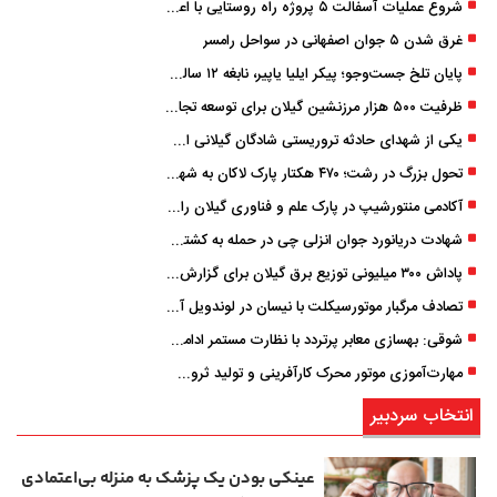
شروع عملیات آسفالت ۵ پروژه راه ‌روستایی با اعتبار ۳۷۰ میلیاردی در گیلان
غرق شدن ۵ جوان اصفهانی در سواحل رامسر
پایان تلخ جست‌وجو؛ پیکر ایلیا یاپیر، نابغه ۱۲ ساله لاهیجانی پیدا شد
ظرفیت ۵۰۰ هزار مرزنشین گیلان برای توسعه تجارت فعال می‌شود
یکی از شهدای حادثه تروریستی شادگان گیلانی است/ شهادت «سینا سیاه‌ نژاد» در درگیری با اشرار مسلح
تحول بزرگ در رشت؛ ۴۷۰ هکتار پارک لاکان به شهر ملحق می‌شود/ انتقال سند به‌ زودی
آکادمی منتورشیپ در پارک علم و فناوری گیلان راه‌اندازی شد
شهادت دریانورد جوان انزلی چی در حمله به کشتی تجاری در دریای کاسپین
پاداش ۳۰۰ میلیونی توزیع برق گیلان برای گزارش ماینرهای غیرمجاز
تصادف مرگبار موتورسیکلت با نیسان در لوندویل آستارا/ انتقال مصدوم با اورژانس هوایی به رشت
شوقی: بهسازی معابر پرتردد با نظارت مستمر ادامه دارد
مهارت‌آموزی موتور محرک کارآفرینی و تولید ثروت است
انتخاب سردبیر
عینکی‌ بودن یک پزشک به منزله بی‌اعتمادی