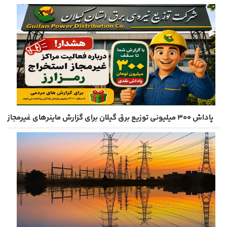
پاداش ۳۰۰ میلیونی توزیع برق گیلان برای گزارش ماینرهای غیرمجاز