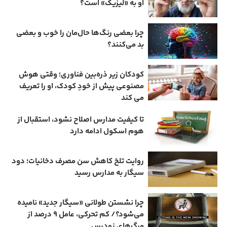
او به «لیزیک» است؟
چرا بعضی رنگ‌ها حال‌مان را خوب و بعضی
بد می‌کنند؟
کودکان زیر ذره‌بین فناوری؛ وقتی هوش
مصنوعی پیش از خودِ کودک، او را تعریف
می ‌کند
تا کیفیت مدارس اصلاح نشود، استقبال از
هوم ‌اسکول ادامه دارد
روایت تلخ کاهش سن مصرف دخانیات؛ دود
سیگار به مدارس رسید
چرا نشستن طولانی «سیگار جدید» نامیده
می‌شود؟/ کم‌ تحرکی، عامل ۹ درصد از
مرگ‌های زودرس