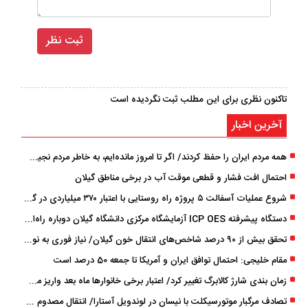
تاکنون نظری برای این مطلب ثبت نگردیده است
آخرین اخبار
همه مردم ایران را حفظ کردند/ اگر تا امروز مانده‌ایم، به ‌خاطر مردم نجیب ایران بوده است
احتمال افت فشار و قطعی موقت آب در برخی مناطق گیلان
شروع عملیات آسفالت ۵ پروژه راه ‌روستایی با اعتبار ۳۷۰ میلیاردی در گیلان
دستگاه پیشرفته ICP OES آزمایشگاه مرکزی دانشگاه گیلان دوباره راه‌اندازی شد
تحقق بیش از ۹۰ درصد شاخص‌های انتقال خون گیلان/ نیاز فوری به نوسازی تجهیزات آزمایشگاهی
مقام خلیجی: احتمال توافق ایران و آمریکا تا جمعه 50 درصد است
زمان ‌بندی شارژ کالابرگ تغییر کرد/ اعتبار برخی خانوارها ماه بعد واریز می‌شود
تصادف مرگبار موتورسیکلت با نیسان در لوندویل آستارا/ انتقال مصدوم با اورژانس هوایی به رشت