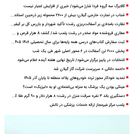
کالابرگ سه گروه فردا شارژ می‌شود/ خبری از افزایش اعتبار نیست
شتاب در تجارت خارجی گیلان؛ بیش از ۲۶۰۰ محموله زیر ذره‌بین استاندارد
نظارت بامدادی بر آسفالت‌ریزی رشت؛ تأکید شهردار و بازرس کل بر کیفیت اجرای پروژه‌ها
عطاری فروشنده مواد مخدر در رشت پلمب شد/ کشف 8 هزار قرص و 50 لیتر شربت توهم ‌زا
ثبت سفارش کتاب‌های درسی همه پایه‌ها برای سال تحصیلی ۱۴۰۶ ۱۴۰۵ فعال شد
پخش ۲۰۰۰ تن آسفالت در ۶ محور اصلی شهر طی یک شب
انتخابات در پاییز برگزار می‌شود/ تاریخ نهایی هفته آینده اعلام می‌شود
«احمد دانائی » سرپرست شرکت گاز گیلان شد
تمدید خودكار مجوز تردد خودروهای پلاك منطقه تا پایان آذر ۱۴۰۵
عینکی‌ بودن یک پزشک به منزله بی‌اعتمادی او به «لیزیک» است؟
دستگیری باند ۳ نفره سرقت منزل در رشت؛ ۸ هزار دلار و ۹۰ گرم طلا کشف شد
پلمب مرکز غیرمجاز ارائه خدمات پزشکی در تالش