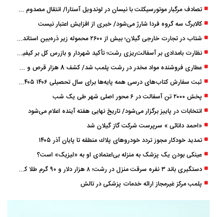
تصادف مرگبار موتورسیکلت با نیسان در لوندویل آستارا/ انتقال مصدوم با اورژانس هوایی به رشت
کالابرگ سه گروه فردا شارژ می‌شود/ خبری از افزایش اعتبار نیست
شتاب در تجارت خارجی گیلان؛ بیش از ۲۶۰۰ محموله زیر ذره‌بین استاندارد
نظارت بامدادی بر آسفالت‌ریزی رشت؛ تأکید شهردار و بازرس کل بر کیفیت اجرای پروژه‌ها
عطاری فروشنده مواد مخدر در رشت پلمب شد/ کشف 8 هزار قرص و 50 لیتر شربت توهم ‌زا
ثبت سفارش کتاب‌های درسی همه پایه‌ها برای سال تحصیلی ۱۴۰۶ ۱۴۰۵ فعال شد
پخش ۲۰۰۰ تن آسفالت در ۶ محور اصلی شهر طی یک شب
انتخابات در پاییز برگزار می‌شود/ تاریخ نهایی هفته آینده اعلام می‌شود
«احمد دانائی » سرپرست شرکت گاز گیلان شد
تمدید خودكار مجوز تردد خودروهای پلاك منطقه تا پایان آذر ۱۴۰۵
عینکی‌ بودن یک پزشک به منزله بی‌اعتمادی او به «لیزیک» است؟
دستگیری باند ۳ نفره سرقت منزل در رشت؛ ۸ هزار دلار و ۹۰ گرم طلا کشف شد
پلمب مرکز غیرمجاز ارائه خدمات پزشکی در تالش