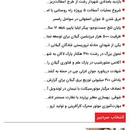
بازدید بامدادی شهردار رشت از طرح آسفالت‌ریزی گسترده در مناطق پنج‌گانه
شروع عملیات آسفالت ۵ پروژه راه ‌روستایی با اعتبار ۳۷۰ میلیاردی در گیلان
غرق شدن ۵ جوان اصفهانی در سواحل رامسر
پایان تلخ جست‌وجو؛ پیکر ایلیا یاپیر، نابغه ۱۲ ساله لاهیجانی پیدا شد
ظرفیت ۵۰۰ هزار مرزنشین گیلان برای توسعه تجارت فعال می‌شود
یکی از شهدای حادثه تروریستی شادگان گیلانی است/ شهادت «سینا سیاه‌ نژاد» در درگیری با اشرار مسلح
تحول بزرگ در رشت؛ ۴۷۰ هکتار پارک لاکان به شهر ملحق می‌شود/ انتقال سند به‌ زودی
آکادمی منتورشیپ در پارک علم و فناوری گیلان راه‌اندازی شد
شهادت دریانورد جوان انزلی چی در حمله به کشتی تجاری در دریای کاسپین
پاداش ۳۰۰ میلیونی توزیع برق گیلان برای گزارش ماینرهای غیرمجاز
تصادف مرگبار موتورسیکلت با نیسان در لوندویل آستارا/ انتقال مصدوم با اورژانس هوایی به رشت
شوقی: بهسازی معابر پرتردد با نظارت مستمر ادامه دارد
مهارت‌آموزی موتور محرک کارآفرینی و تولید ثروت است
انتخاب سردبیر