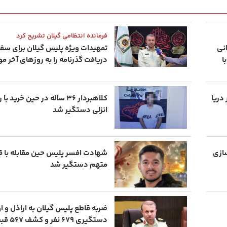
شب های همیشه روشن رشت
پاییز هزار رنگ 
فرمانده انتظامی گیلان تشریح کرد
نی
تمهیدات ویژه پلیس گیلان برای سفر 
ا
دریافت گذرنامه را به روزهای آخر م
د ۴۲ ساله در دریا
کلاهبردار ۳۶ ساله در حین خری
انزلی دستگیر شد
سازی
شهادت افسر پلیس حین مقابله با ق
متهم دستگیر شد
ضربه قاطع پلیس گیلان به اراذل و 
دستگیری ۶۷۹ نفر و کشف ۵۶۷ قبضه سلاح