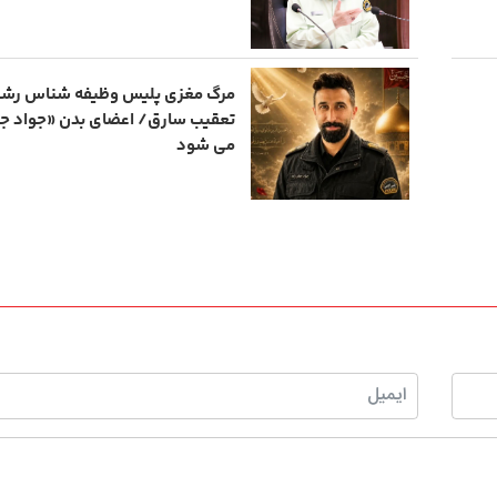
مرگ مغزی پلیس وظیفه شناس رشت
تعقیب سارق/ اعضای بدن «جواد جع
می شود