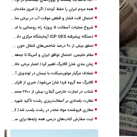
آب، فاضلاب، پسماند و پروژه‌های نیمه‌تمام در اولویت مصوبات سفر دولت
همه مردم ایران را حفظ کردند/ اگر تا امروز مانده‌ایم، به ‌خاطر مردم نجیب ایران بوده است
احتمال افت فشار و قطعی موقت آب در برخی مناطق گیلان
شروع عملیات آسفالت ۵ پروژه راه ‌روستایی با اعتبار ۳۷۰ میلیاردی در گیلان
دستگاه پیشرفته ICP OES آزمایشگاه مرکزی دانشگاه گیلان دوباره راه‌اندازی شد
تحقق بیش از ۹۰ درصد شاخص‌های انتقال خون گیلان/ نیاز فوری به نوسازی تجهیزات آزمایشگاهی
مقام خلیجی: احتمال توافق ایران و آمریکا تا جمعه 50 درصد است
زمان ‌بندی شارژ کالابرگ تغییر کرد/ اعتبار برخی خانوارها ماه بعد واریز می‌شود
تصادف مرگبار موتورسیکلت با نیسان در لوندویل آستارا/ انتقال مصدوم با اورژانس هوایی به رشت
کالابرگ سه گروه فردا شارژ می‌شود/ خبری از افزایش اعتبار نیست
شتاب در تجارت خارجی گیلان؛ بیش از ۲۶۰۰ محموله زیر ذره‌بین استاندارد
نظارت بامدادی بر آسفالت‌ریزی رشت؛ تأکید شهردار و بازرس کل بر کیفیت اجرای پروژه‌ها
عطاری فروشنده مواد مخدر در رشت پلمب شد/ کشف 8 هزار قرص و 50 لیتر شربت توهم ‌زا
ثبت سفارش کتاب‌های درسی همه پایه‌ها برای سال تحصیلی ۱۴۰۶ ۱۴۰۵ فعال شد