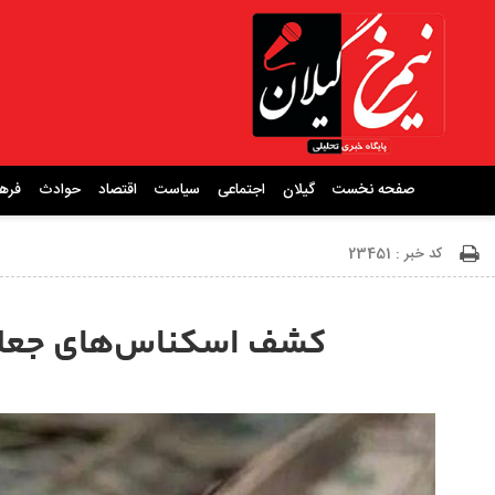
صفحه نخست
گیلان
اجتماعی
سیاست
اقتصاد
حوادث
فره
کد خبر : 23451
کشف اسکناس‌های جعلی 