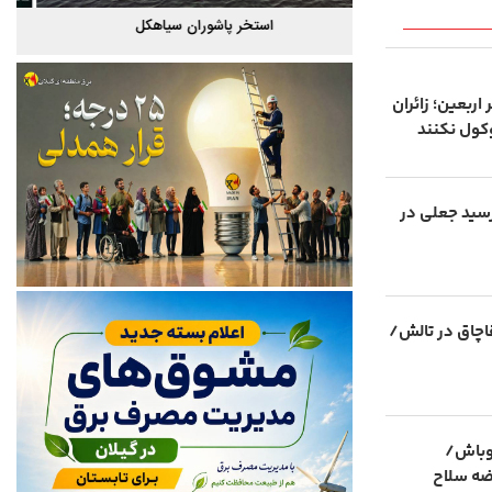
گیلان
استخر پاشوران سیاهکل
اربعین؛ زائران
وکول نکنند
د با رسید جعلی در
اچاق در تالش/
اوباش/