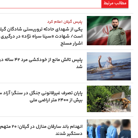
مطالب مرتبط
تاریخ
در دل روستاهای گیلان
پلیس گیلان اعلام کرد
یکی از شهدای حادثه تروریستی شادگان گیلا
است/ شهادت «سینا سیاه‌ نژاد» در درگیری ب
اشرار مسلح
پلیس تالش مانع از خودکشی مر
شد
پایان تصرف غیرقانونی جنگل در سنگر؛ آزاد 
بیش از ۲۴۰۰ متر اراضی ملی
انهدام باند سارقان منازل در گیلان؛ ۲۰ متهم
دستگیر شدند