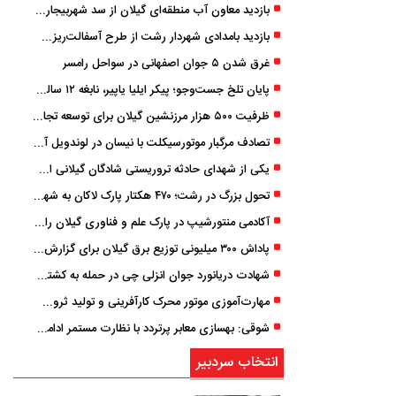
بازدید معاون آب منطقه‌ای گیلان از سد شهربیجار برای تداوم تأمین آب شرب استان
بازدید بامدادی شهردار رشت از طرح آسفالت‌ریزی گسترده در مناطق پنج‌گانه
غرق شدن ۵ جوان اصفهانی در سواحل رامسر
پایان تلخ جست‌وجو؛ پیکر ایلیا یاپیر، نابغه ۱۲ ساله لاهیجانی پیدا شد
ظرفیت ۵۰۰ هزار مرزنشین گیلان برای توسعه تجارت فعال می‌شود
تصادف مرگبار موتورسیکلت با نیسان در لوندویل آستارا/ انتقال مصدوم با اورژانس هوایی به رشت
یکی از شهدای حادثه تروریستی شادگان گیلانی است/ شهادت «سینا سیاه‌ نژاد» در درگیری با اشرار مسلح
تحول بزرگ در رشت؛ ۴۷۰ هکتار پارک لاکان به شهر ملحق می‌شود/ انتقال سند به‌ زودی
آکادمی منتورشیپ در پارک علم و فناوری گیلان راه‌اندازی شد
پاداش ۳۰۰ میلیونی توزیع برق گیلان برای گزارش ماینرهای غیرمجاز
شهادت دریانورد جوان انزلی چی در حمله به کشتی تجاری در دریای کاسپین
مهارت‌آموزی موتور محرک کارآفرینی و تولید ثروت است
شوقی: بهسازی معابر پرتردد با نظارت مستمر ادامه دارد
انتخاب سردبیر