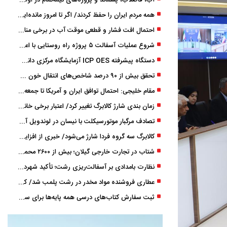
آب، فاضلاب، پسماند و پروژه‌های نیمه‌تمام در اولویت مصوبات سفر دولت
همه مردم ایران را حفظ کردند/ اگر تا امروز مانده‌ایم، به ‌خاطر مردم نجیب ایران بوده است
احتمال افت فشار و قطعی موقت آب در برخی مناطق گیلان
شروع عملیات آسفالت ۵ پروژه راه ‌روستایی با اعتبار ۳۷۰ میلیاردی در گیلان
دستگاه پیشرفته ICP OES آزمایشگاه مرکزی دانشگاه گیلان دوباره راه‌اندازی شد
تحقق بیش از ۹۰ درصد شاخص‌های انتقال خون گیلان/ نیاز فوری به نوسازی تجهیزات آزمایشگاهی
مقام خلیجی: احتمال توافق ایران و آمریکا تا جمعه 50 درصد است
زمان ‌بندی شارژ کالابرگ تغییر کرد/ اعتبار برخی خانوارها ماه بعد واریز می‌شود
تصادف مرگبار موتورسیکلت با نیسان در لوندویل آستارا/ انتقال مصدوم با اورژانس هوایی به رشت
کالابرگ سه گروه فردا شارژ می‌شود/ خبری از افزایش اعتبار نیست
شتاب در تجارت خارجی گیلان؛ بیش از ۲۶۰۰ محموله زیر ذره‌بین استاندارد
نظارت بامدادی بر آسفالت‌ریزی رشت؛ تأکید شهردار و بازرس کل بر کیفیت اجرای پروژه‌ها
عطاری فروشنده مواد مخدر در رشت پلمب شد/ کشف 8 هزار قرص و 50 لیتر شربت توهم ‌زا
ثبت سفارش کتاب‌های درسی همه پایه‌ها برای سال تحصیلی ۱۴۰۶ ۱۴۰۵ فعال شد