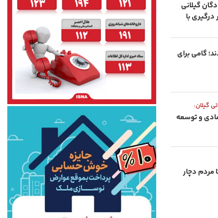
گان گیلانی
درگیری با
د؛ گامی برای
تی گیلان:
صادی و توسعه
 مردم دچار