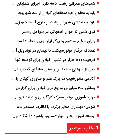
شب‌های عمرانی رشت ادامه دارد؛ اجرای همزمان آسفالت‌ریزی در پنج منطقه شهری
بازدید معاون آب منطقه‌ای گیلان از سد شهربیجار برای تداوم تأمین آب شرب استان
بازدید بامدادی شهردار رشت از طرح آسفالت‌ریزی گسترده در مناطق پنج‌گانه
غرق شدن ۵ جوان اصفهانی در سواحل رامسر
پایان تلخ جست‌وجو؛ پیکر ایلیا یاپیر، نابغه ۱۲ ساله لاهیجانی پیدا شد
تصادف مرگبار موتورسیکلت با نیسان در لوندویل آستارا/ انتقال مصدوم با اورژانس هوایی به رشت
ظرفیت ۵۰۰ هزار مرزنشین گیلان برای توسعه تجارت فعال می‌شود
یکی از شهدای حادثه تروریستی شادگان گیلانی است/ شهادت «سینا سیاه‌ نژاد» در درگیری با اشرار مسلح
آکادمی منتورشیپ در پارک علم و فناوری گیلان راه‌اندازی شد
پاداش ۳۰۰ میلیونی توزیع برق گیلان برای گزارش ماینرهای غیرمجاز
مهارت‌آموزی موتور محرک کارآفرینی و تولید ثروت است
شوقی: بهسازی معابر پرتردد با نظارت مستمر ادامه دارد
توسعه آموزش‌های مهارت‌محور، راهبرد دانشگاه برای تربیت نیروی متخصص است
انتخاب سردبیر