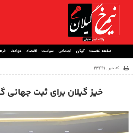
صفحه نخست
گیلان
اجتماعی
سیاست
اقتصاد
حوادث
فره
کد خبر : 23441
خیز گیلان برای ثبت جهانی 