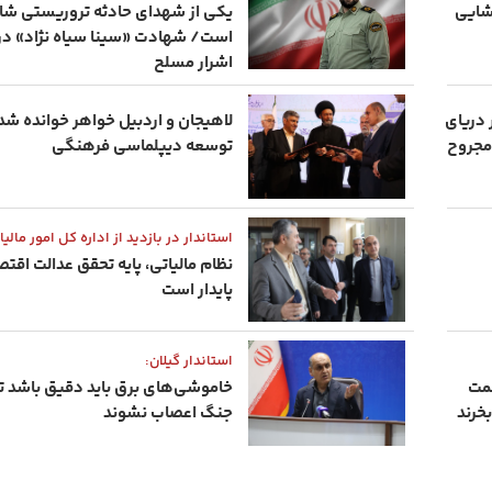
ینده بازگشایی
یکی از شهدای حادثه تروریستی شاد
است/ شهادت «سینا سیاه‌ نژاد» در 
اشرار مسلح
 دریای
لاهیجان و اردبیل خواهر خوانده شدن
د گیلانی شهید و ۳ نفر مجروح
توسعه دیپلماسی فرهنگی
استاندار در بازدید از اداره‌ کل امور مالیا
نظام مالیاتی، پایه تحقق عدالت اقت
پایدار است
استاندار گیلان:
نعتی گیلان نیازمند ۱۲ همت
خاموشی‌های برق باید دقیق باشد تا
جنگ اعصاب نشوند