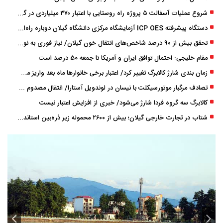
شروع عملیات آسفالت ۵ پروژه راه ‌روستایی با اعتبار ۳۷۰ میلیاردی در گیلان
دستگاه پیشرفته ICP OES آزمایشگاه مرکزی دانشگاه گیلان دوباره راه‌اندازی شد
تحقق بیش از ۹۰ درصد شاخص‌های انتقال خون گیلان/ نیاز فوری به نوسازی تجهیزات آزمایشگاهی
مقام خلیجی: احتمال توافق ایران و آمریکا تا جمعه 50 درصد است
زمان ‌بندی شارژ کالابرگ تغییر کرد/ اعتبار برخی خانوارها ماه بعد واریز می‌شود
تصادف مرگبار موتورسیکلت با نیسان در لوندویل آستارا/ انتقال مصدوم با اورژانس هوایی به رشت
کالابرگ سه گروه فردا شارژ می‌شود/ خبری از افزایش اعتبار نیست
شتاب در تجارت خارجی گیلان؛ بیش از ۲۶۰۰ محموله زیر ذره‌بین استاندارد