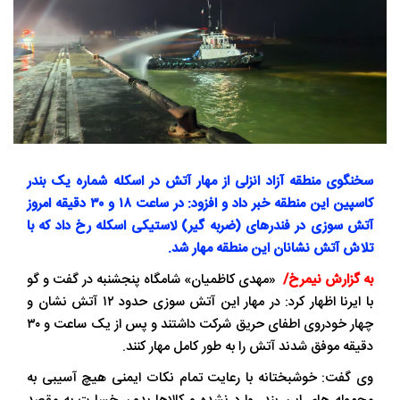
سخنگوی منطقه آزاد انزلی از مهار آتش در اسکله شماره یک بندر
کاسپین این منطقه خبر داد و افزود: در ساعت ۱۸ و ۳۰ دقیقه امروز
آتش سوزی در فندرهای (ضربه گیر) لاستیکی اسکله رخ داد که با
تلاش آتش نشانان این منطقه مهار شد.
به گزارش نیمرخ/
«مهدی کاظمیان» شامگاه پنجشنبه در گفت و گو
با ایرنا اظهار کرد: در مهار این آتش سوزی حدود ۱۲ آتش نشان و
چهار خودروی اطفای حریق شرکت داشتند و پس از یک ساعت و ۳۰
دقیقه موفق شدند آتش را به طور کامل مهار کنند.
وی گفت: خوشبختانه با رعایت تمام نکات ایمنی هیچ آسیبی به