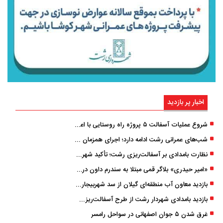
اخبار پر بازدید
شروع عملیات آسفالت ۵ پروژه راه ‌روستایی با اعتبار ۳۷۰ میلیاردی در گیلان
شب‌های عمرانی رشت ادامه دارد؛ اجرای همزمان آسفالت‌ریزی در پنج منطقه شهری
نظارت بامدادی بر آسفالت‌ریزی رشت؛ تأکید شهردار و بازرس کل بر کیفیت اجرای پروژه‌ها
«امیر حیدری» بلاگر قمی مبتلا به سندرم داون درگذشت
بازدید معاون آب منطقه‌ای گیلان از سد شهربیجار برای تداوم تأمین آب شرب استان
بازدید بامدادی شهردار رشت از طرح آسفالت‌ریزی گسترده در مناطق پنج‌گانه
غرق شدن ۵ جوان اصفهانی در سواحل رامسر