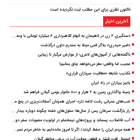
تاکنون نظری برای این مطلب ثبت نگردیده است
آخرین اخبار
دستگیری ۲ زن در لاهیجان به اتهام کلاهبرداری ۶ میلیارد تومانی با وعده وام
«امیر حیدری» بلاگر قمی مبتلا به سندرم داون درگذشت
ناگفته‌هایی از آمپول‌های لاغری؛ از عوارض مرگبار تا زیبایی
عجیب اما واقعی؛ مغز می‌خواهد چاق بمانیم!
تکذیب شایعه «معافیت سربازان فراری»
پاییز پرباران در راه ایران
زمینه واگذاری زمین به ۲ هزار و ۸۰۰ خانوار بومی گیلان فراهم شد
شب‌های عمرانی رشت ادامه دارد؛ اجرای همزمان آسفالت‌ریزی در پنج منطقه شهری
راز بازگشت سرطان پس از سال‌ها؛ سلول‌های خفته چگونه دوباره بیدار می‌شوند؟
آب، فاضلاب، پسماند و پروژه‌های نیمه‌تمام در اولویت مصوبات سفر دولت
همه مردم ایران را حفظ کردند/ اگر تا امروز مانده‌ایم، به ‌خاطر مردم نجیب ایران بوده است
احتمال افت فشار و قطعی موقت آب در برخی مناطق گیلان