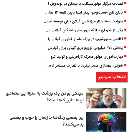
تصادف مرگبار موتورسیکلت با نیسان در لوندویل آستارا/ انتقال مصدوم با اورژانس هوایی به رشت
پایان تلخ جست‌وجو؛ پیکر ایلیا یاپیر، نابغه ۱۲ ساله لاهیجانی پیدا شد
ظرفیت ۵۰۰ هزار مرزنشین گیلان برای توسعه تجارت فعال می‌شود
یکی از شهدای حادثه تروریستی شادگان گیلانی است/ شهادت «سینا سیاه‌ نژاد» در درگیری با اشرار مسلح
آکادمی منتورشیپ در پارک علم و فناوری گیلان راه‌اندازی شد
پاداش ۳۰۰ میلیونی توزیع برق گیلان برای گزارش ماینرهای غیرمجاز
مهارت‌آموزی موتور محرک کارآفرینی و تولید ثروت است
شوقی: بهسازی معابر پرتردد با نظارت مستمر ادامه دارد
انتخاب سردبیر
عینکی‌ بودن یک پزشک به منزله بی‌اعتمادی
او به «لیزیک» است؟
چرا بعضی رنگ‌ها حال‌مان را خوب و بعضی
بد می‌کنند؟