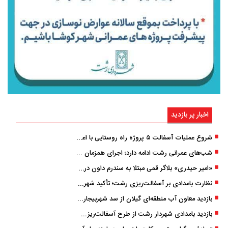
اخبار پر بازدید
شروع عملیات آسفالت ۵ پروژه راه ‌روستایی با اعتبار ۳۷۰ میلیاردی در گیلان
شب‌های عمرانی رشت ادامه دارد؛ اجرای همزمان آسفالت‌ریزی در پنج منطقه شهری
«امیر حیدری» بلاگر قمی مبتلا به سندرم داون درگذشت
نظارت بامدادی بر آسفالت‌ریزی رشت؛ تأکید شهردار و بازرس کل بر کیفیت اجرای پروژه‌ها
بازدید معاون آب منطقه‌ای گیلان از سد شهربیجار برای تداوم تأمین آب شرب استان
بازدید بامدادی شهردار رشت از طرح آسفالت‌ریزی گسترده در مناطق پنج‌گانه