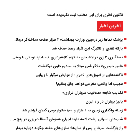
تاکنون نظری برای این مطلب ثبت نگردیده است
آخرین اخبار
پزشک ‌نماها زیر ذره‌بین وزارت بهداشت؛ ۲ هزار صفحه مداخله‌گر درمانی مسدود شد
یارانه نقدی و کالابرگ این افراد رسما حذف شد
دستگیری ۲ زن در لاهیجان به اتهام کلاهبرداری ۶ میلیارد تومانی با وعده وام
«امیر حیدری» بلاگر قمی مبتلا به سندرم داون درگذشت
ناگفته‌هایی از آمپول‌های لاغری؛ از عوارض مرگبار تا زیبایی
عجیب اما واقعی؛ مغز می‌خواهد چاق بمانیم!
تکذیب شایعه «معافیت سربازان فراری»
پاییز پرباران در راه ایران
زمینه واگذاری زمین به ۲ هزار و ۸۰۰ خانوار بومی گیلان فراهم شد
شب‌های عمرانی رشت ادامه دارد؛ اجرای همزمان آسفالت‌ریزی در پنج منطقه شهری
راز بازگشت سرطان پس از سال‌ها؛ سلول‌های خفته چگونه دوباره بیدار می‌شوند؟