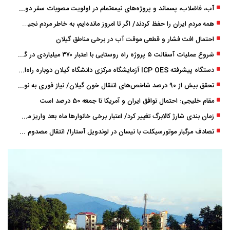
آب، فاضلاب، پسماند و پروژه‌های نیمه‌تمام در اولویت مصوبات سفر دولت
همه مردم ایران را حفظ کردند/ اگر تا امروز مانده‌ایم، به ‌خاطر مردم نجیب ایران بوده است
احتمال افت فشار و قطعی موقت آب در برخی مناطق گیلان
شروع عملیات آسفالت ۵ پروژه راه ‌روستایی با اعتبار ۳۷۰ میلیاردی در گیلان
دستگاه پیشرفته ICP OES آزمایشگاه مرکزی دانشگاه گیلان دوباره راه‌اندازی شد
تحقق بیش از ۹۰ درصد شاخص‌های انتقال خون گیلان/ نیاز فوری به نوسازی تجهیزات آزمایشگاهی
مقام خلیجی: احتمال توافق ایران و آمریکا تا جمعه 50 درصد است
زمان ‌بندی شارژ کالابرگ تغییر کرد/ اعتبار برخی خانوارها ماه بعد واریز می‌شود
تصادف مرگبار موتورسیکلت با نیسان در لوندویل آستارا/ انتقال مصدوم با اورژانس هوایی به رشت