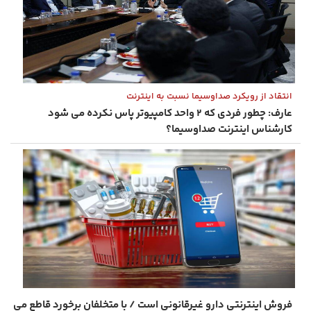
انتقاد از رویکرد صداوسیما نسبت به اینترنت
عارف: چطور فردی که ۲ واحد کامپیوتر پاس نکرده می شود
کارشناس اینترنت صداوسیما؟
فروش اینترنتی دارو غیرقانونی است / با متخلفان برخورد قاطع می