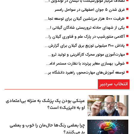
تصادف مرگبار موتورسیکلت با نیسان در لوندویل آستارا/ انتقال مصدوم با اورژانس هوایی به رشت
غرق شدن ۵ جوان اصفهانی در سواحل رامسر
ظرفیت ۵۰۰ هزار مرزنشین گیلان برای توسعه تجارت فعال می‌شود
یکی از شهدای حادثه تروریستی شادگان گیلانی است/ شهادت «سینا سیاه‌ نژاد» در درگیری با اشرار مسلح
آکادمی منتورشیپ در پارک علم و فناوری گیلان راه‌اندازی شد
پاداش ۳۰۰ میلیونی توزیع برق گیلان برای گزارش ماینرهای غیرمجاز
مهارت‌آموزی موتور محرک کارآفرینی و تولید ثروت است
شوقی: بهسازی معابر پرتردد با نظارت مستمر ادامه دارد
توسعه آموزش‌های مهارت‌محور، راهبرد دانشگاه برای تربیت نیروی متخصص است
انتخاب سردبیر
عینکی‌ بودن یک پزشک به منزله بی‌اعتمادی
او به «لیزیک» است؟
چرا بعضی رنگ‌ها حال‌مان را خوب و بعضی
بد می‌کنند؟