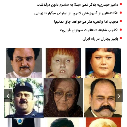
«امیر حیدری» بلاگر قمی مبتلا به سندرم داون درگذشت
ناگفته‌هایی از آمپول‌های لاغری؛ از عوارض مرگبار تا زیبایی
عجیب اما واقعی؛ مغز می‌خواهد چاق بمانیم!
تکذیب شایعه «معافیت سربازان فراری»
پاییز پرباران در راه ایران