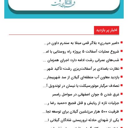
اخبار پر بازدید
«امیر حیدری» بلاگر قمی مبتلا به سندرم داون درگذشت
شروع عملیات آسفالت ۵ پروژه راه ‌روستایی با اعتبار ۳۷۰ میلیاردی در گیلان
شب‌های عمرانی رشت ادامه دارد؛ اجرای همزمان آسفالت‌ریزی در پنج منطقه شهری
نظارت بامدادی بر آسفالت‌ریزی رشت؛ تأکید شهردار و بازرس کل بر کیفیت اجرای پروژه‌ها
بازدید معاون آب منطقه‌ای گیلان از سد شهربیجار برای تداوم تأمین آب شرب استان
تصادف مرگبار موتورسیکلت با نیسان در لوندویل آستارا/ انتقال مصدوم با اورژانس هوایی به رشت
غرق شدن ۵ جوان اصفهانی در سواحل رامسر
جزئیات تازه از ربایش و قتل فجیع «حمید رضا رجب زاده» مداح جوان تهرانی؛ ۴ متهم بازداشت شدند
ظرفیت ۵۰۰ هزار مرزنشین گیلان برای توسعه تجارت فعال می‌شود
یکی از شهدای حادثه تروریستی شادگان گیلانی است/ شهادت «سینا سیاه‌ نژاد» در درگیری با اشرار مسلح