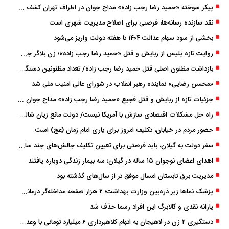
پیکر سوخته «حمید رضا رجب ‌زاده» مداح جوان در اطراف تهران کشف شد
نقد سازنده رسانه‌ها، فرصتی برای اصلاح مدیریت شهری است
بخشی از سود سهام عدالت ۱۴۰۴ تا هفته دولت واریز می‌شود
روایت تازه پلیس از ربایش و قتل «حمید رضا رجب ‌زاده»؛ زن بلاگر چگونه مداح جوان را به دام انداخت؟
بازداشت مظنون اصلی قتل حمید رضا رجب‌ زاده/ تعداد مظنونین دستگیر شده به ۵ نفر رسید
«محسن رضایی» نماینده رهبر انقلاب در شورای عالی امنیت ملی شد
جزئیات تازه از ربایش و قتل فجیع «حمید رضا رجب زاده» مداح جوان تهرانی؛ ۴ متهم بازداشت شدند
راه حل مشکلات اقتصادی سازش با آمریکا نیست/ دولت مانع زیان شالیکاران شود
حضور مردم در خیابان، تکلیف امروز برای یاری امام زمان (عج) است
سفر دولت به گیلان، باید فرصتی برای تعیین تکلیف چالش‌های چند ساله استان باشد
اهدای اعضای نوجوان ۱۵ ساله در گیلان؛ سه بیمار زندگی دوباره یافتند
مدیریت برق تابستان امسال موفق ‌تر از سال‌های گذشته بود
پزشک ‌نماها زیر ذره‌بین وزارت بهداشت؛ ۲ هزار صفحه مداخله‌گر درمانی مسدود شد
یارانه نقدی و کالابرگ این افراد رسما حذف شد
دستگیری ۲ زن در لاهیجان به اتهام کلاهبرداری ۶ میلیارد تومانی با وعده وام