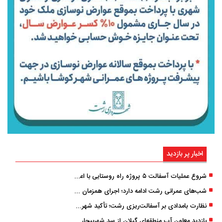
اخبار پر بازدید
شروع عملیات آسفالت ۵ پروژه راه ‌روستایی با اعتبار ۳۷۰ میلیاردی در گیلان
شب‌های عمرانی رشت ادامه دارد؛ اجرای همزمان آسفالت‌ریزی در پنج منطقه شهری
نظارت بامدادی بر آسفالت‌ریزی رشت؛ تأکید شهردار و بازرس کل بر کیفیت اجرای پروژه‌ها
بازدید معاون آب منطقه‌ای گیلان از سد شهربیجار برای تداوم تأمین آب شرب استان