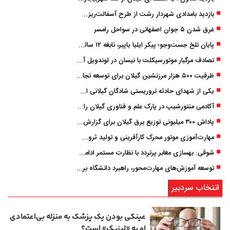
بازدید بامدادی شهردار رشت از طرح آسفالت‌ریزی گسترده در مناطق پنج‌گانه
غرق شدن ۵ جوان اصفهانی در سواحل رامسر
پایان تلخ جست‌وجو؛ پیکر ایلیا یاپیر، نابغه ۱۲ ساله لاهیجانی پیدا شد
تصادف مرگبار موتورسیکلت با نیسان در لوندویل آستارا/ انتقال مصدوم با اورژانس هوایی به رشت
ظرفیت ۵۰۰ هزار مرزنشین گیلان برای توسعه تجارت فعال می‌شود
یکی از شهدای حادثه تروریستی شادگان گیلانی است/ شهادت «سینا سیاه‌ نژاد» در درگیری با اشرار مسلح
آکادمی منتورشیپ در پارک علم و فناوری گیلان راه‌اندازی شد
پاداش ۳۰۰ میلیونی توزیع برق گیلان برای گزارش ماینرهای غیرمجاز
مهارت‌آموزی موتور محرک کارآفرینی و تولید ثروت است
شوقی: بهسازی معابر پرتردد با نظارت مستمر ادامه دارد
توسعه آموزش‌های مهارت‌محور، راهبرد دانشگاه برای تربیت نیروی متخصص است
انتخاب سردبیر
عینکی‌ بودن یک پزشک به منزله بی‌اعتمادی
او به «لیزیک» است؟