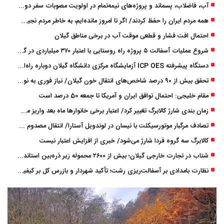
آب، فاضلاب، پسماند و پروژه‌های نیمه‌تمام در اولویت مصوبات سفر دولت
همه مردم ایران را حفظ کردند/ اگر تا امروز مانده‌ایم، به ‌خاطر مردم نجیب ایران بوده است
احتمال افت فشار و قطعی موقت آب در برخی مناطق گیلان
شروع عملیات آسفالت ۵ پروژه راه ‌روستایی با اعتبار ۳۷۰ میلیاردی در گیلان
دستگاه پیشرفته ICP OES آزمایشگاه مرکزی دانشگاه گیلان دوباره راه‌اندازی شد
تحقق بیش از ۹۰ درصد شاخص‌های انتقال خون گیلان/ نیاز فوری به نوسازی تجهیزات آزمایشگاهی
مقام خلیجی: احتمال توافق ایران و آمریکا تا جمعه 50 درصد است
زمان ‌بندی شارژ کالابرگ تغییر کرد/ اعتبار برخی خانوارها ماه بعد واریز می‌شود
تصادف مرگبار موتورسیکلت با نیسان در لوندویل آستارا/ انتقال مصدوم با اورژانس هوایی به رشت
کالابرگ سه گروه فردا شارژ می‌شود/ خبری از افزایش اعتبار نیست
شتاب در تجارت خارجی گیلان؛ بیش از ۲۶۰۰ محموله زیر ذره‌بین استاندارد
نظارت بامدادی بر آسفالت‌ریزی رشت؛ تأکید شهردار و بازرس کل بر کیفیت اجرای پروژه‌ها