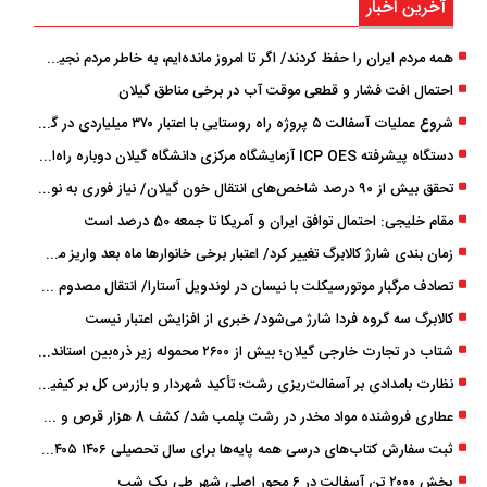
آخرین اخبار
همه مردم ایران را حفظ کردند/ اگر تا امروز مانده‌ایم، به ‌خاطر مردم نجیب ایران بوده است
احتمال افت فشار و قطعی موقت آب در برخی مناطق گیلان
شروع عملیات آسفالت ۵ پروژه راه ‌روستایی با اعتبار ۳۷۰ میلیاردی در گیلان
دستگاه پیشرفته ICP OES آزمایشگاه مرکزی دانشگاه گیلان دوباره راه‌اندازی شد
تحقق بیش از ۹۰ درصد شاخص‌های انتقال خون گیلان/ نیاز فوری به نوسازی تجهیزات آزمایشگاهی
مقام خلیجی: احتمال توافق ایران و آمریکا تا جمعه 50 درصد است
زمان ‌بندی شارژ کالابرگ تغییر کرد/ اعتبار برخی خانوارها ماه بعد واریز می‌شود
تصادف مرگبار موتورسیکلت با نیسان در لوندویل آستارا/ انتقال مصدوم با اورژانس هوایی به رشت
کالابرگ سه گروه فردا شارژ می‌شود/ خبری از افزایش اعتبار نیست
شتاب در تجارت خارجی گیلان؛ بیش از ۲۶۰۰ محموله زیر ذره‌بین استاندارد
نظارت بامدادی بر آسفالت‌ریزی رشت؛ تأکید شهردار و بازرس کل بر کیفیت اجرای پروژه‌ها
عطاری فروشنده مواد مخدر در رشت پلمب شد/ کشف 8 هزار قرص و 50 لیتر شربت توهم ‌زا
ثبت سفارش کتاب‌های درسی همه پایه‌ها برای سال تحصیلی ۱۴۰۶ ۱۴۰۵ فعال شد
پخش ۲۰۰۰ تن آسفالت در ۶ محور اصلی شهر طی یک شب