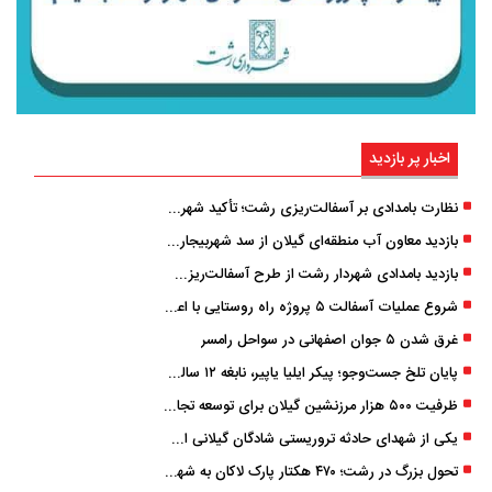
اخبار پر بازدید
نظارت بامدادی بر آسفالت‌ریزی رشت؛ تأکید شهردار و بازرس کل بر کیفیت اجرای پروژه‌ها
بازدید معاون آب منطقه‌ای گیلان از سد شهربیجار برای تداوم تأمین آب شرب استان
بازدید بامدادی شهردار رشت از طرح آسفالت‌ریزی گسترده در مناطق پنج‌گانه
شروع عملیات آسفالت ۵ پروژه راه ‌روستایی با اعتبار ۳۷۰ میلیاردی در گیلان
غرق شدن ۵ جوان اصفهانی در سواحل رامسر
پایان تلخ جست‌وجو؛ پیکر ایلیا یاپیر، نابغه ۱۲ ساله لاهیجانی پیدا شد
ظرفیت ۵۰۰ هزار مرزنشین گیلان برای توسعه تجارت فعال می‌شود
یکی از شهدای حادثه تروریستی شادگان گیلانی است/ شهادت «سینا سیاه‌ نژاد» در درگیری با اشرار مسلح
تحول بزرگ در رشت؛ ۴۷۰ هکتار پارک لاکان به شهر ملحق می‌شود/ انتقال سند به‌ زودی