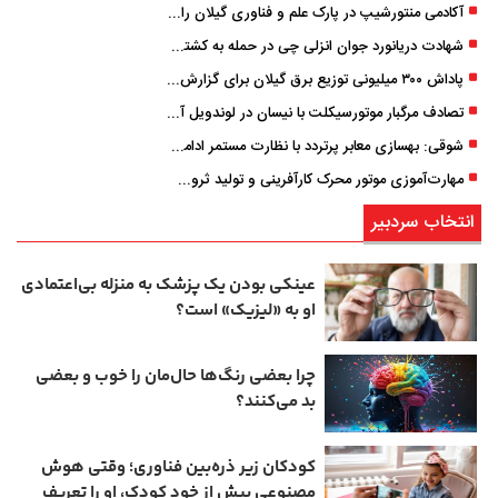
آکادمی منتورشیپ در پارک علم و فناوری گیلان راه‌اندازی شد
شهادت دریانورد جوان انزلی چی در حمله به کشتی تجاری در دریای کاسپین
پاداش ۳۰۰ میلیونی توزیع برق گیلان برای گزارش ماینرهای غیرمجاز
تصادف مرگبار موتورسیکلت با نیسان در لوندویل آستارا/ انتقال مصدوم با اورژانس هوایی به رشت
شوقی: بهسازی معابر پرتردد با نظارت مستمر ادامه دارد
مهارت‌آموزی موتور محرک کارآفرینی و تولید ثروت است
انتخاب سردبیر
عینکی‌ بودن یک پزشک به منزله بی‌اعتمادی
او به «لیزیک» است؟
چرا بعضی رنگ‌ها حال‌مان را خوب و بعضی
بد می‌کنند؟
کودکان زیر ذره‌بین فناوری؛ وقتی هوش
مصنوعی پیش از خودِ کودک، او را تعریف