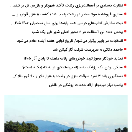
نظارت بامدادی بر آسفالت‌ریزی رشت؛ تأکید شهردار و بازرس کل بر کیفیت اجرای پروژه‌ها
عطاری فروشنده مواد مخدر در رشت پلمب شد/ کشف 8 هزار قرص و 50 لیتر شربت توهم ‌زا
ثبت سفارش کتاب‌های درسی همه پایه‌ها برای سال تحصیلی ۱۴۰۶ ۱۴۰۵ فعال شد
پخش ۲۰۰۰ تن آسفالت در ۶ محور اصلی شهر طی یک شب
انتخابات در پاییز برگزار می‌شود/ تاریخ نهایی هفته آینده اعلام می‌شود
«احمد دانائی » سرپرست شرکت گاز گیلان شد
تمدید خودكار مجوز تردد خودروهای پلاك منطقه تا پایان آذر ۱۴۰۵
عینکی‌ بودن یک پزشک به منزله بی‌اعتمادی او به «لیزیک» است؟
دستگیری باند ۳ نفره سرقت منزل در رشت؛ ۸ هزار دلار و ۹۰ گرم طلا کشف شد
پلمب مرکز غیرمجاز ارائه خدمات پزشکی در تالش