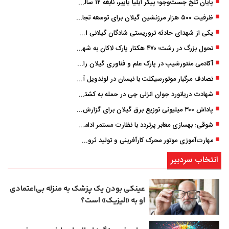
پایان تلخ جست‌وجو؛ پیکر ایلیا یاپیر، نابغه ۱۲ ساله لاهیجانی پیدا شد
ظرفیت ۵۰۰ هزار مرزنشین گیلان برای توسعه تجارت فعال می‌شود
یکی از شهدای حادثه تروریستی شادگان گیلانی است/ شهادت «سینا سیاه‌ نژاد» در درگیری با اشرار مسلح
تحول بزرگ در رشت؛ ۴۷۰ هکتار پارک لاکان به شهر ملحق می‌شود/ انتقال سند به‌ زودی
آکادمی منتورشیپ در پارک علم و فناوری گیلان راه‌اندازی شد
تصادف مرگبار موتورسیکلت با نیسان در لوندویل آستارا/ انتقال مصدوم با اورژانس هوایی به رشت
شهادت دریانورد جوان انزلی چی در حمله به کشتی تجاری در دریای کاسپین
پاداش ۳۰۰ میلیونی توزیع برق گیلان برای گزارش ماینرهای غیرمجاز
شوقی: بهسازی معابر پرتردد با نظارت مستمر ادامه دارد
مهارت‌آموزی موتور محرک کارآفرینی و تولید ثروت است
انتخاب سردبیر
عینکی‌ بودن یک پزشک به منزله بی‌اعتمادی
او به «لیزیک» است؟