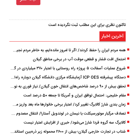
تاکنون نظری برای این مطلب ثبت نگردیده است
آخرین اخبار
همه مردم ایران را حفظ کردند/ اگر تا امروز مانده‌ایم، به ‌خاطر مردم نجیب ایران بوده است
احتمال افت فشار و قطعی موقت آب در برخی مناطق گیلان
شروع عملیات آسفالت ۵ پروژه راه ‌روستایی با اعتبار ۳۷۰ میلیاردی در گیلان
دستگاه پیشرفته ICP OES آزمایشگاه مرکزی دانشگاه گیلان دوباره راه‌اندازی شد
تحقق بیش از ۹۰ درصد شاخص‌های انتقال خون گیلان/ نیاز فوری به نوسازی تجهیزات آزمایشگاهی
مقام خلیجی: احتمال توافق ایران و آمریکا تا جمعه 50 درصد است
زمان ‌بندی شارژ کالابرگ تغییر کرد/ اعتبار برخی خانوارها ماه بعد واریز می‌شود
تصادف مرگبار موتورسیکلت با نیسان در لوندویل آستارا/ انتقال مصدوم با اورژانس هوایی به رشت
کالابرگ سه گروه فردا شارژ می‌شود/ خبری از افزایش اعتبار نیست
شتاب در تجارت خارجی گیلان؛ بیش از ۲۶۰۰ محموله زیر ذره‌بین استاندارد