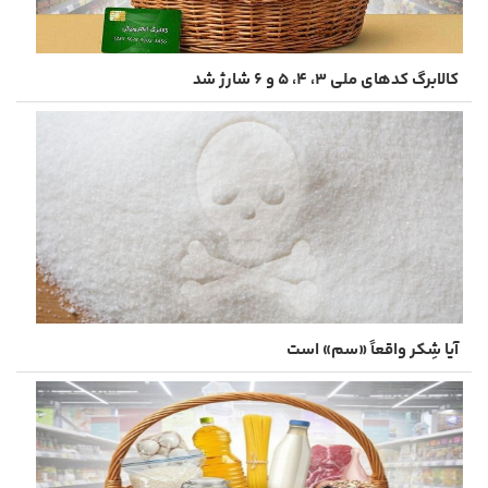
کالابرگ کدهای ملی ۳، ۴، ۵ و ۶ شارژ شد
آیا شِکر واقعاً «سم» است