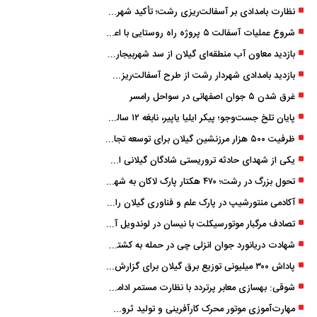
نظارت بامدادی بر آسفالت‌ریزی رشت؛ تأکید شهردار و بازرس کل بر کیفیت اجرای پروژه‌ها
شروع عملیات آسفالت ۵ پروژه راه ‌روستایی با اعتبار ۳۷۰ میلیاردی در گیلان
بازدید معاون آب منطقه‌ای گیلان از سد شهربیجار برای تداوم تأمین آب شرب استان
بازدید بامدادی شهردار رشت از طرح آسفالت‌ریزی گسترده در مناطق پنج‌گانه
غرق شدن ۵ جوان اصفهانی در سواحل رامسر
پایان تلخ جست‌وجو؛ پیکر ایلیا یاپیر، نابغه ۱۲ ساله لاهیجانی پیدا شد
ظرفیت ۵۰۰ هزار مرزنشین گیلان برای توسعه تجارت فعال می‌شود
یکی از شهدای حادثه تروریستی شادگان گیلانی است/ شهادت «سینا سیاه‌ نژاد» در درگیری با اشرار مسلح
تحول بزرگ در رشت؛ ۴۷۰ هکتار پارک لاکان به شهر ملحق می‌شود/ انتقال سند به‌ زودی
آکادمی منتورشیپ در پارک علم و فناوری گیلان راه‌اندازی شد
تصادف مرگبار موتورسیکلت با نیسان در لوندویل آستارا/ انتقال مصدوم با اورژانس هوایی به رشت
شهادت دریانورد جوان انزلی چی در حمله به کشتی تجاری در دریای کاسپین
پاداش ۳۰۰ میلیونی توزیع برق گیلان برای گزارش ماینرهای غیرمجاز
شوقی: بهسازی معابر پرتردد با نظارت مستمر ادامه دارد
مهارت‌آموزی موتور محرک کارآفرینی و تولید ثروت است