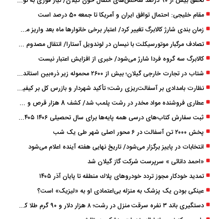
تحقق بیش از ۹۰ درصد شاخص‌های انتقال خون گیلان/ نیاز فوری به نوسازی تجهیزات آزمایشگاهی
مقام خلیجی: احتمال توافق ایران و آمریکا تا جمعه 50 درصد است
زمان ‌بندی شارژ کالابرگ تغییر کرد/ اعتبار برخی خانوارها ماه بعد واریز می‌شود
تصادف مرگبار موتورسیکلت با نیسان در لوندویل آستارا/ انتقال مصدوم با اورژانس هوایی به رشت
کالابرگ سه گروه فردا شارژ می‌شود/ خبری از افزایش اعتبار نیست
شتاب در تجارت خارجی گیلان؛ بیش از ۲۶۰۰ محموله زیر ذره‌بین استاندارد
نظارت بامدادی بر آسفالت‌ریزی رشت؛ تأکید شهردار و بازرس کل بر کیفیت اجرای پروژه‌ها
عطاری فروشنده مواد مخدر در رشت پلمب شد/ کشف 8 هزار قرص و 50 لیتر شربت توهم ‌زا
ثبت سفارش کتاب‌های درسی همه پایه‌ها برای سال تحصیلی ۱۴۰۶ ۱۴۰۵ فعال شد
پخش ۲۰۰۰ تن آسفالت در ۶ محور اصلی شهر طی یک شب
انتخابات در پاییز برگزار می‌شود/ تاریخ نهایی هفته آینده اعلام می‌شود
«احمد دانائی » سرپرست شرکت گاز گیلان شد
تمدید خودكار مجوز تردد خودروهای پلاك منطقه تا پایان آذر ۱۴۰۵
عینکی‌ بودن یک پزشک به منزله بی‌اعتمادی او به «لیزیک» است؟
دستگیری باند ۳ نفره سرقت منزل در رشت؛ ۸ هزار دلار و ۹۰ گرم طلا کشف شد