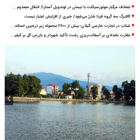
تصادف مرگبار موتورسیکلت با نیسان در لوندویل آستارا/ انتقال مصدوم با اورژانس هوایی به رشت
کالابرگ سه گروه فردا شارژ می‌شود/ خبری از افزایش اعتبار نیست
شتاب در تجارت خارجی گیلان؛ بیش از ۲۶۰۰ محموله زیر ذره‌بین استاندارد
نظارت بامدادی بر آسفالت‌ریزی رشت؛ تأکید شهردار و بازرس کل بر کیفیت اجرای پروژه‌ها