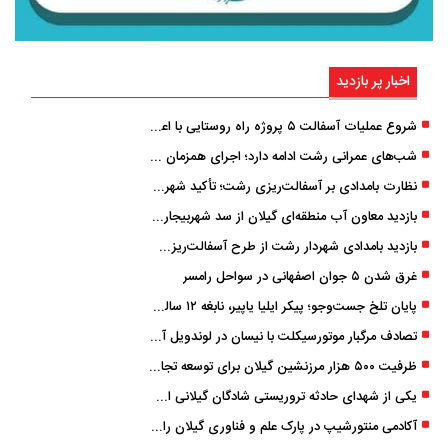
اخبار پر بازدید
شروع عملیات آسفالت ۵ پروژه راه ‌روستایی با اعتبار ۳۷۰ میلیاردی در گیلان
شب‌های عمرانی رشت ادامه دارد؛ اجرای همزمان آسفالت‌ریزی در پنج منطقه شهری
نظارت بامدادی بر آسفالت‌ریزی رشت؛ تأکید شهردار و بازرس کل بر کیفیت اجرای پروژه‌ها
بازدید معاون آب منطقه‌ای گیلان از سد شهربیجار برای تداوم تأمین آب شرب استان
بازدید بامدادی شهردار رشت از طرح آسفالت‌ریزی گسترده در مناطق پنج‌گانه
غرق شدن ۵ جوان اصفهانی در سواحل رامسر
پایان تلخ جست‌وجو؛ پیکر ایلیا یاپیر، نابغه ۱۲ ساله لاهیجانی پیدا شد
تصادف مرگبار موتورسیکلت با نیسان در لوندویل آستارا/ انتقال مصدوم با اورژانس هوایی به رشت
ظرفیت ۵۰۰ هزار مرزنشین گیلان برای توسعه تجارت فعال می‌شود
یکی از شهدای حادثه تروریستی شادگان گیلانی است/ شهادت «سینا سیاه‌ نژاد» در درگیری با اشرار مسلح
آکادمی منتورشیپ در پارک علم و فناوری گیلان راه‌اندازی شد