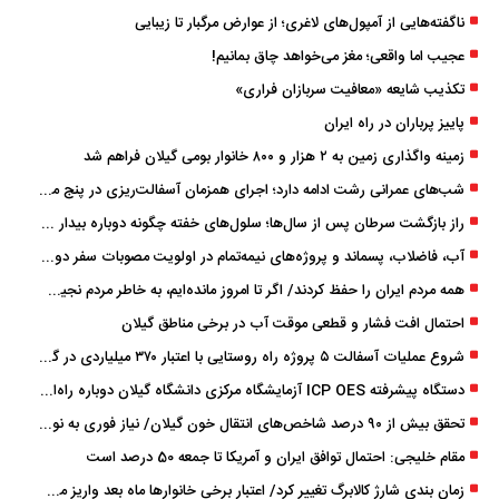
ناگفته‌هایی از آمپول‌های لاغری؛ از عوارض مرگبار تا زیبایی
عجیب اما واقعی؛ مغز می‌خواهد چاق بمانیم!
تکذیب شایعه «معافیت سربازان فراری»
پاییز پرباران در راه ایران
زمینه واگذاری زمین به ۲ هزار و ۸۰۰ خانوار بومی گیلان فراهم شد
شب‌های عمرانی رشت ادامه دارد؛ اجرای همزمان آسفالت‌ریزی در پنج منطقه شهری
راز بازگشت سرطان پس از سال‌ها؛ سلول‌های خفته چگونه دوباره بیدار می‌شوند؟
آب، فاضلاب، پسماند و پروژه‌های نیمه‌تمام در اولویت مصوبات سفر دولت
همه مردم ایران را حفظ کردند/ اگر تا امروز مانده‌ایم، به ‌خاطر مردم نجیب ایران بوده است
احتمال افت فشار و قطعی موقت آب در برخی مناطق گیلان
شروع عملیات آسفالت ۵ پروژه راه ‌روستایی با اعتبار ۳۷۰ میلیاردی در گیلان
دستگاه پیشرفته ICP OES آزمایشگاه مرکزی دانشگاه گیلان دوباره راه‌اندازی شد
تحقق بیش از ۹۰ درصد شاخص‌های انتقال خون گیلان/ نیاز فوری به نوسازی تجهیزات آزمایشگاهی
مقام خلیجی: احتمال توافق ایران و آمریکا تا جمعه 50 درصد است
زمان ‌بندی شارژ کالابرگ تغییر کرد/ اعتبار برخی خانوارها ماه بعد واریز می‌شود