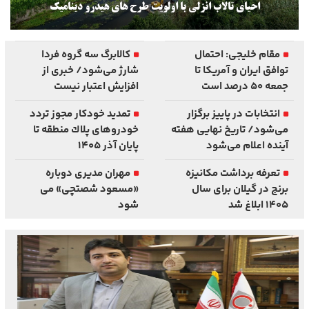
نجیب ایران بوده است
مقام خلیجی: احتمال
کالابرگ سه گروه فردا
توافق ایران و آمریکا تا
شارژ می‌شود/ خبری از
جمعه ۵۰ درصد است
افزایش اعتبار نیست
انتخابات در پاییز برگزار
تمدید خودكار مجوز تردد
می‌شود/ تاریخ نهایی هفته
خودروهای پلاك منطقه تا
آینده اعلام می‌شود
پایان آذر ۱۴۰۵
تعرفه برداشت مکانیزه
مهران مدیری دوباره
برنج در گیلان برای سال
«مسعود شصتچی» می
۱۴۰۵ ابلاغ شد
شود