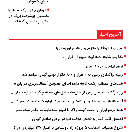
بحران خاموش
درمان جدید یک سرطان؛
نخستین پیشرفت بزرگ در
بیش از ۲۰ سال گذشته
آخرین اخبار
عجیب اما واقعی؛ مغز می‌خواهد چاق بمانیم!
تکذیب شایعه «معافیت سربازان فراری»
پاییز پرباران در راه ایران
زمینه واگذاری زمین به ۲ هزار و ۸۰۰ خانوار بومی گیلان فراهم شد
شب‌های عمرانی رشت ادامه دارد؛ اجرای همزمان آسفالت‌ریزی در پنج منطقه شهری
راز بازگشت سرطان پس از سال‌ها؛ سلول‌های خفته چگونه دوباره بیدار می‌شوند؟
آب، فاضلاب، پسماند و پروژه‌های نیمه‌تمام در اولویت مصوبات سفر دولت
همه مردم ایران را حفظ کردند/ اگر تا امروز مانده‌ایم، به ‌خاطر مردم نجیب ایران بوده است
احتمال افت فشار و قطعی موقت آب در برخی مناطق گیلان
شروع عملیات آسفالت ۵ پروژه راه ‌روستایی با اعتبار ۳۷۰ میلیاردی در گیلان