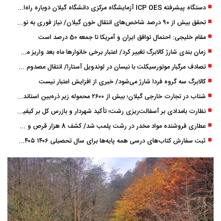
دستگاه پیشرفته ICP OES آزمایشگاه مرکزی دانشگاه گیلان دوباره راه‌اندازی شد
تحقق بیش از ۹۰ درصد شاخص‌های انتقال خون گیلان/ نیاز فوری به نوسازی تجهیزات آزمایشگاهی
مقام خلیجی: احتمال توافق ایران و آمریکا تا جمعه 50 درصد است
زمان ‌بندی شارژ کالابرگ تغییر کرد/ اعتبار برخی خانوارها ماه بعد واریز می‌شود
تصادف مرگبار موتورسیکلت با نیسان در لوندویل آستارا/ انتقال مصدوم با اورژانس هوایی به رشت
کالابرگ سه گروه فردا شارژ می‌شود/ خبری از افزایش اعتبار نیست
شتاب در تجارت خارجی گیلان؛ بیش از ۲۶۰۰ محموله زیر ذره‌بین استاندارد
نظارت بامدادی بر آسفالت‌ریزی رشت؛ تأکید شهردار و بازرس کل بر کیفیت اجرای پروژه‌ها
عطاری فروشنده مواد مخدر در رشت پلمب شد/ کشف 8 هزار قرص و 50 لیتر شربت توهم ‌زا
ثبت سفارش کتاب‌های درسی همه پایه‌ها برای سال تحصیلی ۱۴۰۶ ۱۴۰۵ فعال شد