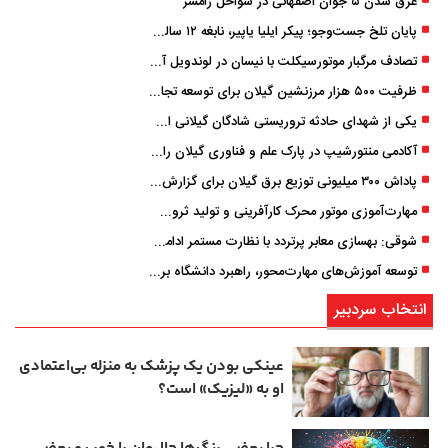
غرق شدن ۵ جوان اصفهانی در سواحل رامسر
پایان تلخ جست‌وجو؛ پیکر ایلیا یاپیر، نابغه ۱۲ ساله لاهیجانی پیدا شد
تصادف مرگبار موتورسیکلت با نیسان در لوندویل آستارا/ انتقال مصدوم با اورژانس هوایی به رشت
ظرفیت ۵۰۰ هزار مرزنشین گیلان برای توسعه تجارت فعال می‌شود
یکی از شهدای حادثه تروریستی شادگان گیلانی است/ شهادت «سینا سیاه‌ نژاد» در درگیری با اشرار مسلح
آکادمی منتورشیپ در پارک علم و فناوری گیلان راه‌اندازی شد
پاداش ۳۰۰ میلیونی توزیع برق گیلان برای گزارش ماینرهای غیرمجاز
مهارت‌آموزی موتور محرک کارآفرینی و تولید ثروت است
شوقی: بهسازی معابر پرتردد با نظارت مستمر ادامه دارد
توسعه آموزش‌های مهارت‌محور، راهبرد دانشگاه برای تربیت نیروی متخصص است
انتخاب سردبیر
عینکی‌ بودن یک پزشک به منزله بی‌اعتمادی
او به «لیزیک» است؟