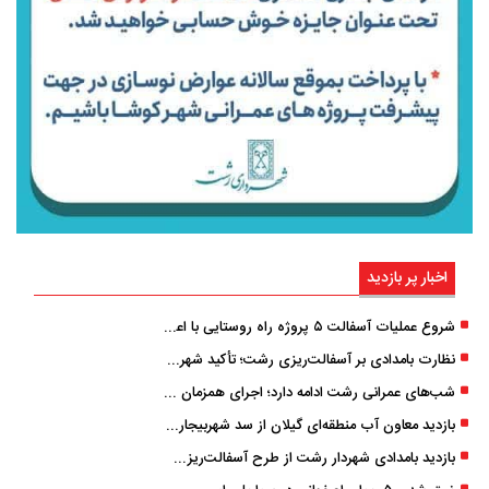
اخبار پر بازدید
شروع عملیات آسفالت ۵ پروژه راه ‌روستایی با اعتبار ۳۷۰ میلیاردی در گیلان
نظارت بامدادی بر آسفالت‌ریزی رشت؛ تأکید شهردار و بازرس کل بر کیفیت اجرای پروژه‌ها
شب‌های عمرانی رشت ادامه دارد؛ اجرای همزمان آسفالت‌ریزی در پنج منطقه شهری
بازدید معاون آب منطقه‌ای گیلان از سد شهربیجار برای تداوم تأمین آب شرب استان
بازدید بامدادی شهردار رشت از طرح آسفالت‌ریزی گسترده در مناطق پنج‌گانه