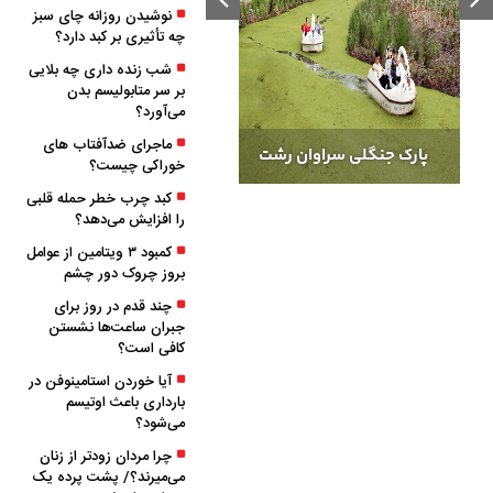
نوشیدن روزانه چای سبز
چه تأثیری بر کبد دارد؟
شب ‌زنده‌ داری چه بلایی
بر سر متابولیسم بدن
می‌آورد؟
ماجرای ضدآفتاب های
شهادت ۳۲ نفر از فرزندان
پارک جنگلی سراوان رشت
خوراکی چیست؟
رشید گیلان در تجاوز رژیم
کبد چرب خطر حمله قلبی
صهیونیستی به ایران
را افزایش می‌دهد؟
کمبود ۳ ویتامین از عوامل
بروز چروک دور چشم
چند قدم در روز برای
جبران ساعت‌ها نشستن
کافی است؟
آیا خوردن استامینوفن در
بارداری باعث اوتیسم
می‌شود؟
چرا مردان زودتر از زنان
می‌میرند؟/ پشت پرده یک