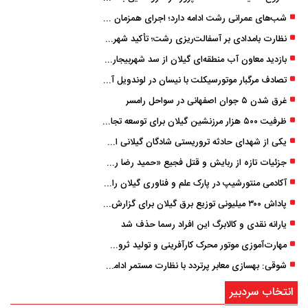
شب‌های عمرانی رشت ادامه دارد؛ اجرای همزمان آسفالت‌ریزی در پنج منطقه شهری
نظارت بامدادی بر آسفالت‌ریزی رشت؛ تأکید شهردار و بازرس کل بر کیفیت اجرای پروژه‌ها
بازدید معاون آب منطقه‌ای گیلان از سد شهربیجار برای تداوم تأمین آب شرب استان
تصادف مرگبار موتورسیکلت با نیسان در لوندویل آستارا/ انتقال مصدوم با اورژانس هوایی به رشت
غرق شدن ۵ جوان اصفهانی در سواحل رامسر
ظرفیت ۵۰۰ هزار مرزنشین گیلان برای توسعه تجارت فعال می‌شود
یکی از شهدای حادثه تروریستی شادگان گیلانی است/ شهادت «سینا سیاه‌ نژاد» در درگیری با اشرار مسلح
جزئیات تازه از ربایش و قتل فجیع «حمید رضا رجب زاده» مداح جوان تهرانی؛ ۴ متهم بازداشت شدند
آکادمی منتورشیپ در پارک علم و فناوری گیلان راه‌اندازی شد
پاداش ۳۰۰ میلیونی توزیع برق گیلان برای گزارش ماینرهای غیرمجاز
یارانه نقدی و کالابرگ این افراد رسما حذف شد
مهارت‌آموزی موتور محرک کارآفرینی و تولید ثروت است
شوقی: بهسازی معابر پرتردد با نظارت مستمر ادامه دارد
انتخاب سردبیر