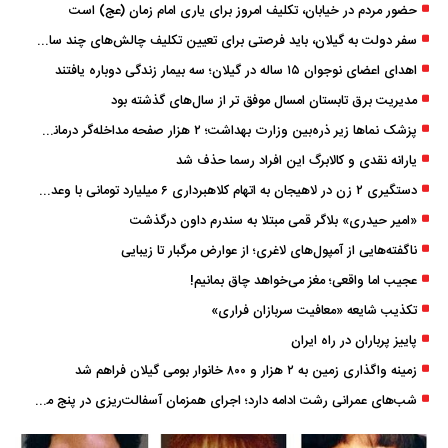
حضور مردم در خیابان، تکلیف امروز برای یاری امام زمان (عج) است
سفر دولت به گیلان، باید فرصتی برای تعیین تکلیف چالش‌های چند ساله استان باشد
اهدای اعضای نوجوان ۱۵ ساله در گیلان؛ سه بیمار زندگی دوباره یافتند
مدیریت برق تابستان امسال موفق ‌تر از سال‌های گذشته بود
پزشک ‌نماها زیر ذره‌بین وزارت بهداشت؛ ۲ هزار صفحه مداخله‌گر درمانی مسدود شد
یارانه نقدی و کالابرگ این افراد رسما حذف شد
دستگیری ۲ زن در لاهیجان به اتهام کلاهبرداری ۶ میلیارد تومانی با وعده وام
«امیر حیدری» بلاگر قمی مبتلا به سندرم داون درگذشت
ناگفته‌هایی از آمپول‌های لاغری؛ از عوارض مرگبار تا زیبایی
عجیب اما واقعی؛ مغز می‌خواهد چاق بمانیم!
تکذیب شایعه «معافیت سربازان فراری»
پاییز پرباران در راه ایران
زمینه واگذاری زمین به ۲ هزار و ۸۰۰ خانوار بومی گیلان فراهم شد
شب‌های عمرانی رشت ادامه دارد؛ اجرای همزمان آسفالت‌ریزی در پنج منطقه شهری