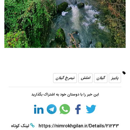
پاییز
گیلان
املش
نیمرخ گیلان
این خبر را با دوستان خود به اشتراک بگذارید
https://nimrokhgilan.ir/Details/21233
لینک کوتاه