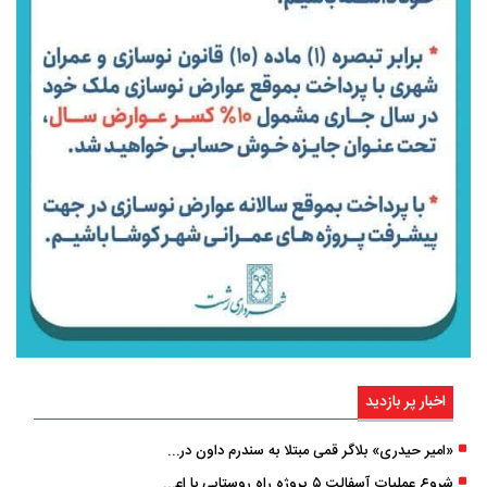
اخبار پر بازدید
«امیر حیدری» بلاگر قمی مبتلا به سندرم داون درگذشت
شروع عملیات آسفالت ۵ پروژه راه ‌روستایی با اعتبار ۳۷۰ میلیاردی در گیلان