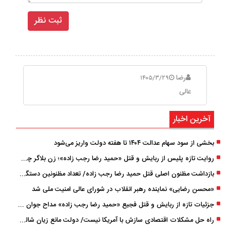
رضا
۱۴۰۵/۳/۲۹
عالی
آخرین اخبار
بخشی از سود سهام عدالت ۱۴۰۴ تا هفته دولت واریز می‌شود
روایت تازه پلیس از ربایش و قتل «حمید رضا رجب ‌زاده»؛ زن بلاگر چگونه مداح جوان را به دام انداخت؟
بازداشت مظنون اصلی قتل حمید رضا رجب‌ زاده/ تعداد مظنونین دستگیر شده به ۵ نفر رسید
«محسن رضایی» نماینده رهبر انقلاب در شورای عالی امنیت ملی شد
جزئیات تازه از ربایش و قتل فجیع «حمید رضا رجب زاده» مداح جوان تهرانی؛ ۴ متهم بازداشت شدند
راه حل مشکلات اقتصادی سازش با آمریکا نیست/ دولت مانع زیان شالیکاران شود