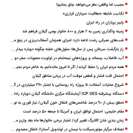
عجیب اما واقعی؛ مغز می‌خواهد چاق بمانیم!
تکذیب شایعه «معافیت سربازان فراری»
پاییز پرباران در راه ایران
زمینه واگذاری زمین به ۲ هزار و ۸۰۰ خانوار بومی گیلان فراهم شد
شب‌های عمرانی رشت ادامه دارد؛ اجرای همزمان آسفالت‌ریزی در پنج منطقه شهری
راز بازگشت سرطان پس از سال‌ها؛ سلول‌های خفته چگونه دوباره بیدار می‌شوند؟
آب، فاضلاب، پسماند و پروژه‌های نیمه‌تمام در اولویت مصوبات سفر دولت
همه مردم ایران را حفظ کردند/ اگر تا امروز مانده‌ایم، به ‌خاطر مردم نجیب ایران بوده است
احتمال افت فشار و قطعی موقت آب در برخی مناطق گیلان
شروع عملیات آسفالت ۵ پروژه راه ‌روستایی با اعتبار ۳۷۰ میلیاردی در گیلان
دستگاه پیشرفته ICP OES آزمایشگاه مرکزی دانشگاه گیلان دوباره راه‌اندازی شد
تحقق بیش از ۹۰ درصد شاخص‌های انتقال خون گیلان/ نیاز فوری به نوسازی تجهیزات آزمایشگاهی
مقام خلیجی: احتمال توافق ایران و آمریکا تا جمعه 50 درصد است
زمان ‌بندی شارژ کالابرگ تغییر کرد/ اعتبار برخی خانوارها ماه بعد واریز می‌شود
تصادف مرگبار موتورسیکلت با نیسان در لوندویل آستارا/ انتقال مصدوم با اورژانس هوایی به رشت