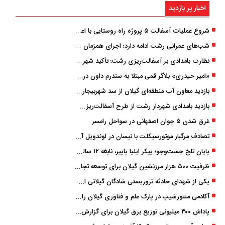
اخبار پر بازدید
شروع عملیات آسفالت ۵ پروژه راه ‌روستایی با اعتبار ۳۷۰ میلیاردی در گیلان
شب‌های عمرانی رشت ادامه دارد؛ اجرای همزمان آسفالت‌ریزی در پنج منطقه شهری
نظارت بامدادی بر آسفالت‌ریزی رشت؛ تأکید شهردار و بازرس کل بر کیفیت اجرای پروژه‌ها
«امیر حیدری» بلاگر قمی مبتلا به سندرم داون درگذشت
بازدید معاون آب منطقه‌ای گیلان از سد شهربیجار برای تداوم تأمین آب شرب استان
بازدید بامدادی شهردار رشت از طرح آسفالت‌ریزی گسترده در مناطق پنج‌گانه
غرق شدن ۵ جوان اصفهانی در سواحل رامسر
تصادف مرگبار موتورسیکلت با نیسان در لوندویل آستارا/ انتقال مصدوم با اورژانس هوایی به رشت
پایان تلخ جست‌وجو؛ پیکر ایلیا یاپیر، نابغه ۱۲ ساله لاهیجانی پیدا شد
ظرفیت ۵۰۰ هزار مرزنشین گیلان برای توسعه تجارت فعال می‌شود
یکی از شهدای حادثه تروریستی شادگان گیلانی است/ شهادت «سینا سیاه‌ نژاد» در درگیری با اشرار مسلح
آکادمی منتورشیپ در پارک علم و فناوری گیلان راه‌اندازی شد
پاداش ۳۰۰ میلیونی توزیع برق گیلان برای گزارش ماینرهای غیرمجاز