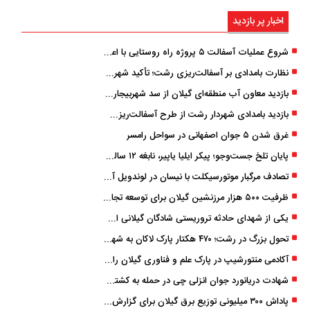
اخبار پر بازدید
شروع عملیات آسفالت ۵ پروژه راه ‌روستایی با اعتبار ۳۷۰ میلیاردی در گیلان
نظارت بامدادی بر آسفالت‌ریزی رشت؛ تأکید شهردار و بازرس کل بر کیفیت اجرای پروژه‌ها
بازدید معاون آب منطقه‌ای گیلان از سد شهربیجار برای تداوم تأمین آب شرب استان
بازدید بامدادی شهردار رشت از طرح آسفالت‌ریزی گسترده در مناطق پنج‌گانه
غرق شدن ۵ جوان اصفهانی در سواحل رامسر
پایان تلخ جست‌وجو؛ پیکر ایلیا یاپیر، نابغه ۱۲ ساله لاهیجانی پیدا شد
تصادف مرگبار موتورسیکلت با نیسان در لوندویل آستارا/ انتقال مصدوم با اورژانس هوایی به رشت
ظرفیت ۵۰۰ هزار مرزنشین گیلان برای توسعه تجارت فعال می‌شود
یکی از شهدای حادثه تروریستی شادگان گیلانی است/ شهادت «سینا سیاه‌ نژاد» در درگیری با اشرار مسلح
تحول بزرگ در رشت؛ ۴۷۰ هکتار پارک لاکان به شهر ملحق می‌شود/ انتقال سند به‌ زودی
آکادمی منتورشیپ در پارک علم و فناوری گیلان راه‌اندازی شد
شهادت دریانورد جوان انزلی چی در حمله به کشتی تجاری در دریای کاسپین
پاداش ۳۰۰ میلیونی توزیع برق گیلان برای گزارش ماینرهای غیرمجاز