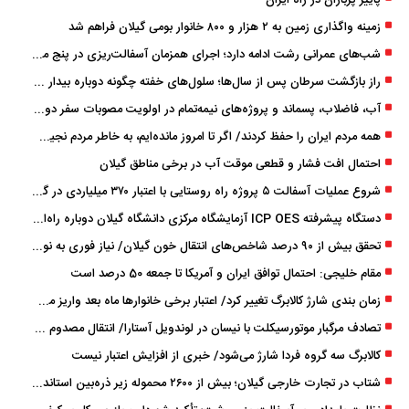
زمینه واگذاری زمین به ۲ هزار و ۸۰۰ خانوار بومی گیلان فراهم شد
شب‌های عمرانی رشت ادامه دارد؛ اجرای همزمان آسفالت‌ریزی در پنج منطقه شهری
راز بازگشت سرطان پس از سال‌ها؛ سلول‌های خفته چگونه دوباره بیدار می‌شوند؟
آب، فاضلاب، پسماند و پروژه‌های نیمه‌تمام در اولویت مصوبات سفر دولت
همه مردم ایران را حفظ کردند/ اگر تا امروز مانده‌ایم، به ‌خاطر مردم نجیب ایران بوده است
احتمال افت فشار و قطعی موقت آب در برخی مناطق گیلان
شروع عملیات آسفالت ۵ پروژه راه ‌روستایی با اعتبار ۳۷۰ میلیاردی در گیلان
دستگاه پیشرفته ICP OES آزمایشگاه مرکزی دانشگاه گیلان دوباره راه‌اندازی شد
تحقق بیش از ۹۰ درصد شاخص‌های انتقال خون گیلان/ نیاز فوری به نوسازی تجهیزات آزمایشگاهی
مقام خلیجی: احتمال توافق ایران و آمریکا تا جمعه 50 درصد است
زمان ‌بندی شارژ کالابرگ تغییر کرد/ اعتبار برخی خانوارها ماه بعد واریز می‌شود
تصادف مرگبار موتورسیکلت با نیسان در لوندویل آستارا/ انتقال مصدوم با اورژانس هوایی به رشت
کالابرگ سه گروه فردا شارژ می‌شود/ خبری از افزایش اعتبار نیست
شتاب در تجارت خارجی گیلان؛ بیش از ۲۶۰۰ محموله زیر ذره‌بین استاندارد