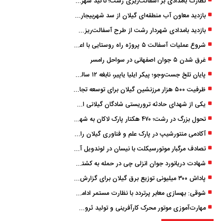
نظارت بامدادی بر آسفالت‌ریزی رشت؛ تأکید شهردار و بازرس کل بر کیفیت اجرای پروژه‌ها
بازدید معاون آب منطقه‌ای گیلان از سد شهربیجار برای تداوم تأمین آب شرب استان
بازدید بامدادی شهردار رشت از طرح آسفالت‌ریزی گسترده در مناطق پنج‌گانه
شروع عملیات آسفالت ۵ پروژه راه ‌روستایی با اعتبار ۳۷۰ میلیاردی در گیلان
غرق شدن ۵ جوان اصفهانی در سواحل رامسر
پایان تلخ جست‌وجو؛ پیکر ایلیا یاپیر، نابغه ۱۲ ساله لاهیجانی پیدا شد
ظرفیت ۵۰۰ هزار مرزنشین گیلان برای توسعه تجارت فعال می‌شود
یکی از شهدای حادثه تروریستی شادگان گیلانی است/ شهادت «سینا سیاه‌ نژاد» در درگیری با اشرار مسلح
تحول بزرگ در رشت؛ ۴۷۰ هکتار پارک لاکان به شهر ملحق می‌شود/ انتقال سند به‌ زودی
آکادمی منتورشیپ در پارک علم و فناوری گیلان راه‌اندازی شد
تصادف مرگبار موتورسیکلت با نیسان در لوندویل آستارا/ انتقال مصدوم با اورژانس هوایی به رشت
شهادت دریانورد جوان انزلی چی در حمله به کشتی تجاری در دریای کاسپین
پاداش ۳۰۰ میلیونی توزیع برق گیلان برای گزارش ماینرهای غیرمجاز
شوقی: بهسازی معابر پرتردد با نظارت مستمر ادامه دارد
مهارت‌آموزی موتور محرک کارآفرینی و تولید ثروت است