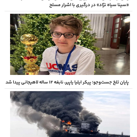
«سینا سیاه‌ نژاد» در درگیری با اشرار مسلح
پایان تلخ جست‌وجو؛ پیکر ایلیا یاپیر، نابغه ۱۲ ساله لاهیجانی پیدا شد