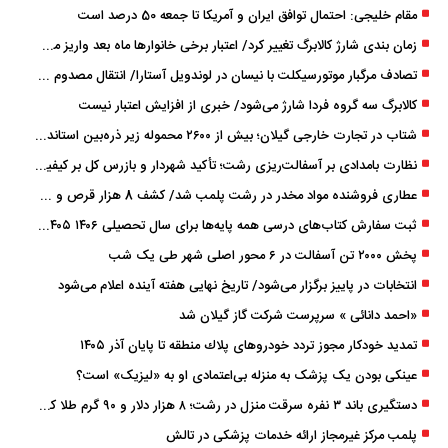
مقام خلیجی: احتمال توافق ایران و آمریکا تا جمعه 50 درصد است
زمان ‌بندی شارژ کالابرگ تغییر کرد/ اعتبار برخی خانوارها ماه بعد واریز می‌شود
تصادف مرگبار موتورسیکلت با نیسان در لوندویل آستارا/ انتقال مصدوم با اورژانس هوایی به رشت
کالابرگ سه گروه فردا شارژ می‌شود/ خبری از افزایش اعتبار نیست
شتاب در تجارت خارجی گیلان؛ بیش از ۲۶۰۰ محموله زیر ذره‌بین استاندارد
نظارت بامدادی بر آسفالت‌ریزی رشت؛ تأکید شهردار و بازرس کل بر کیفیت اجرای پروژه‌ها
عطاری فروشنده مواد مخدر در رشت پلمب شد/ کشف 8 هزار قرص و 50 لیتر شربت توهم ‌زا
ثبت سفارش کتاب‌های درسی همه پایه‌ها برای سال تحصیلی ۱۴۰۶ ۱۴۰۵ فعال شد
پخش ۲۰۰۰ تن آسفالت در ۶ محور اصلی شهر طی یک شب
انتخابات در پاییز برگزار می‌شود/ تاریخ نهایی هفته آینده اعلام می‌شود
«احمد دانائی » سرپرست شرکت گاز گیلان شد
تمدید خودكار مجوز تردد خودروهای پلاك منطقه تا پایان آذر ۱۴۰۵
عینکی‌ بودن یک پزشک به منزله بی‌اعتمادی او به «لیزیک» است؟
دستگیری باند ۳ نفره سرقت منزل در رشت؛ ۸ هزار دلار و ۹۰ گرم طلا کشف شد
پلمب مرکز غیرمجاز ارائه خدمات پزشکی در تالش