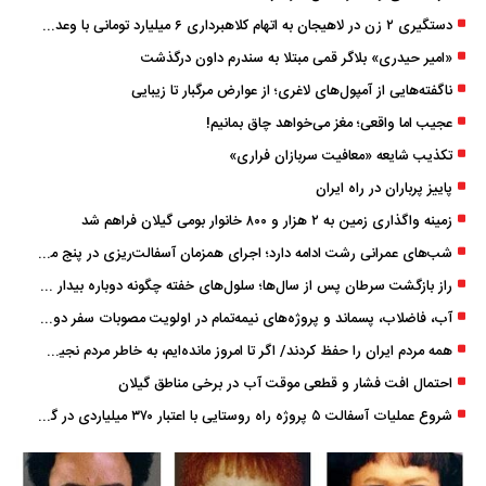
دستگیری ۲ زن در لاهیجان به اتهام کلاهبرداری ۶ میلیارد تومانی با وعده وام
«امیر حیدری» بلاگر قمی مبتلا به سندرم داون درگذشت
ناگفته‌هایی از آمپول‌های لاغری؛ از عوارض مرگبار تا زیبایی
عجیب اما واقعی؛ مغز می‌خواهد چاق بمانیم!
تکذیب شایعه «معافیت سربازان فراری»
پاییز پرباران در راه ایران
زمینه واگذاری زمین به ۲ هزار و ۸۰۰ خانوار بومی گیلان فراهم شد
شب‌های عمرانی رشت ادامه دارد؛ اجرای همزمان آسفالت‌ریزی در پنج منطقه شهری
راز بازگشت سرطان پس از سال‌ها؛ سلول‌های خفته چگونه دوباره بیدار می‌شوند؟
آب، فاضلاب، پسماند و پروژه‌های نیمه‌تمام در اولویت مصوبات سفر دولت
همه مردم ایران را حفظ کردند/ اگر تا امروز مانده‌ایم، به ‌خاطر مردم نجیب ایران بوده است
احتمال افت فشار و قطعی موقت آب در برخی مناطق گیلان
شروع عملیات آسفالت ۵ پروژه راه ‌روستایی با اعتبار ۳۷۰ میلیاردی در گیلان