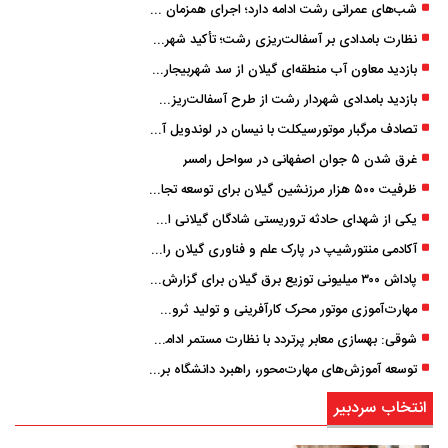
شب‌های عمرانی رشت ادامه دارد؛ اجرای همزمان آسفالت‌ریزی در پنج منطقه شهری
نظارت بامدادی بر آسفالت‌ریزی رشت؛ تأکید شهردار و بازرس کل بر کیفیت اجرای پروژه‌ها
بازدید معاون آب منطقه‌ای گیلان از سد شهربیجار برای تداوم تأمین آب شرب استان
بازدید بامدادی شهردار رشت از طرح آسفالت‌ریزی گسترده در مناطق پنج‌گانه
تصادف مرگبار موتورسیکلت با نیسان در لوندویل آستارا/ انتقال مصدوم با اورژانس هوایی به رشت
غرق شدن ۵ جوان اصفهانی در سواحل رامسر
ظرفیت ۵۰۰ هزار مرزنشین گیلان برای توسعه تجارت فعال می‌شود
یکی از شهدای حادثه تروریستی شادگان گیلانی است/ شهادت «سینا سیاه‌ نژاد» در درگیری با اشرار مسلح
آکادمی منتورشیپ در پارک علم و فناوری گیلان راه‌اندازی شد
پاداش ۳۰۰ میلیونی توزیع برق گیلان برای گزارش ماینرهای غیرمجاز
مهارت‌آموزی موتور محرک کارآفرینی و تولید ثروت است
شوقی: بهسازی معابر پرتردد با نظارت مستمر ادامه دارد
توسعه آموزش‌های مهارت‌محور، راهبرد دانشگاه برای تربیت نیروی متخصص است
انتخاب سردبیر