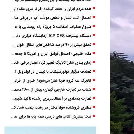
آب، فاضلاب، پسماند و پروژه‌های نیمه‌تمام در اولویت مصوبات سفر دولت
همه مردم ایران را حفظ کردند/ اگر تا امروز مانده‌ایم، به ‌خاطر مردم نجیب ایران بوده است
احتمال افت فشار و قطعی موقت آب در برخی مناطق گیلان
شروع عملیات آسفالت ۵ پروژه راه ‌روستایی با اعتبار ۳۷۰ میلیاردی در گیلان
دستگاه پیشرفته ICP OES آزمایشگاه مرکزی دانشگاه گیلان دوباره راه‌اندازی شد
تحقق بیش از ۹۰ درصد شاخص‌های انتقال خون گیلان/ نیاز فوری به نوسازی تجهیزات آزمایشگاهی
مقام خلیجی: احتمال توافق ایران و آمریکا تا جمعه 50 درصد است
زمان ‌بندی شارژ کالابرگ تغییر کرد/ اعتبار برخی خانوارها ماه بعد واریز می‌شود
تصادف مرگبار موتورسیکلت با نیسان در لوندویل آستارا/ انتقال مصدوم با اورژانس هوایی به رشت
کالابرگ سه گروه فردا شارژ می‌شود/ خبری از افزایش اعتبار نیست
شتاب در تجارت خارجی گیلان؛ بیش از ۲۶۰۰ محموله زیر ذره‌بین استاندارد
نظارت بامدادی بر آسفالت‌ریزی رشت؛ تأکید شهردار و بازرس کل بر کیفیت اجرای پروژه‌ها
عطاری فروشنده مواد مخدر در رشت پلمب شد/ کشف 8 هزار قرص و 50 لیتر شربت توهم ‌زا
ثبت سفارش کتاب‌های درسی همه پایه‌ها برای سال تحصیلی ۱۴۰۶ ۱۴۰۵ فعال شد