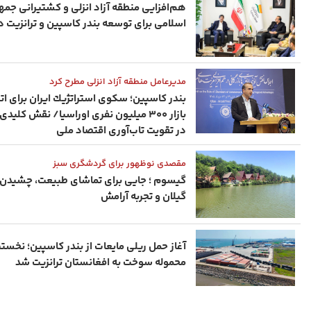
هم‌افزایی منطقه آزاد انزلی و کشتیرانی جم
اسلامی برای توسعه بندر کاسپین و ترانزیت د
مدیرعامل منطقه آزاد انزلی مطرح کرد
بندر كاسپین؛ سكوی استراتژیك ایران برای ات
بازار ۳۰۰ میلیون نفری اوراسیا/ نقش کلید
در تقویت تاب‌آوری اقتصاد ملی
مقصدی نوظهور برای گردشگری سبز
گیسوم ؛ جایی برای تماشای طبیعت، چشیدن
گیلان و تجربه آرامش
آغاز حمل ریلی مایعات از بندر کاسپین؛ نخست
محموله سوخت به افغانستان ترانزیت شد