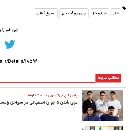
خزر
دریای خز
پس‌روی آب خزر
نیمرخ گیلان
این خبر را 
n.ir/Details/18596
مطالب مرتبط
پایان تلخ بی‌توجهی به هشدارها
غرق شدن ۵ جوان اصفهانی در سواحل رامسر