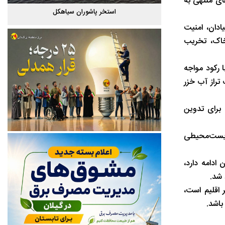
ای منتهی به
گیلان
استخر پاشوران سیاهکل
دان، امنیت
خاک، تخریب
 رکود مواجه
تراز آب خزر
برای تدوین
 زیست‌محیطی
امه دارد،‌
 شد.
 اقلیم است،
باشد.