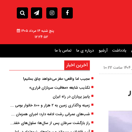
پنج شنبه ۱۴ مرداد ۱۴۰۵
12:24:54
یادداشت
آرشیو
درباره ی ما
تماس با ما
آخرین اخبار
عجیب اما واقعی؛ مغز می‌خواهد چاق بمانیم!
تکذیب شایعه «معافیت سربازان فراری»
پاییز پرباران در راه ایران
زمینه واگذاری زمین به ۲ هزار و ۸۰۰ خانوار بومی گیلان فراهم شد
شب‌های عمرانی رشت ادامه دارد؛ اجرای همزمان آسفالت‌ریزی در پنج منطقه شهری
راز بازگشت سرطان پس از سال‌ها؛ سلول‌های خفته چگونه دوباره بیدار می‌شوند؟