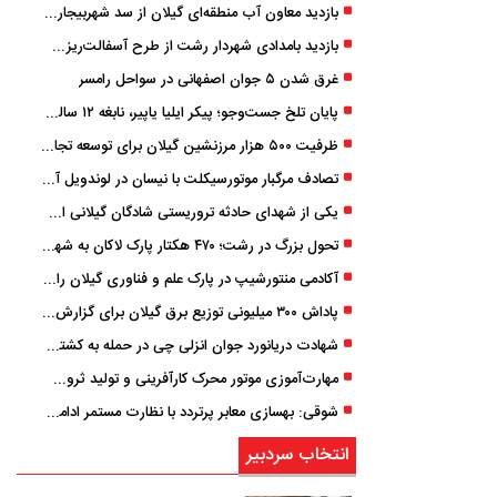
بازدید معاون آب منطقه‌ای گیلان از سد شهربیجار برای تداوم تأمین آب شرب استان
بازدید بامدادی شهردار رشت از طرح آسفالت‌ریزی گسترده در مناطق پنج‌گانه
غرق شدن ۵ جوان اصفهانی در سواحل رامسر
پایان تلخ جست‌وجو؛ پیکر ایلیا یاپیر، نابغه ۱۲ ساله لاهیجانی پیدا شد
ظرفیت ۵۰۰ هزار مرزنشین گیلان برای توسعه تجارت فعال می‌شود
تصادف مرگبار موتورسیکلت با نیسان در لوندویل آستارا/ انتقال مصدوم با اورژانس هوایی به رشت
یکی از شهدای حادثه تروریستی شادگان گیلانی است/ شهادت «سینا سیاه‌ نژاد» در درگیری با اشرار مسلح
تحول بزرگ در رشت؛ ۴۷۰ هکتار پارک لاکان به شهر ملحق می‌شود/ انتقال سند به‌ زودی
آکادمی منتورشیپ در پارک علم و فناوری گیلان راه‌اندازی شد
پاداش ۳۰۰ میلیونی توزیع برق گیلان برای گزارش ماینرهای غیرمجاز
شهادت دریانورد جوان انزلی چی در حمله به کشتی تجاری در دریای کاسپین
مهارت‌آموزی موتور محرک کارآفرینی و تولید ثروت است
شوقی: بهسازی معابر پرتردد با نظارت مستمر ادامه دارد
انتخاب سردبیر