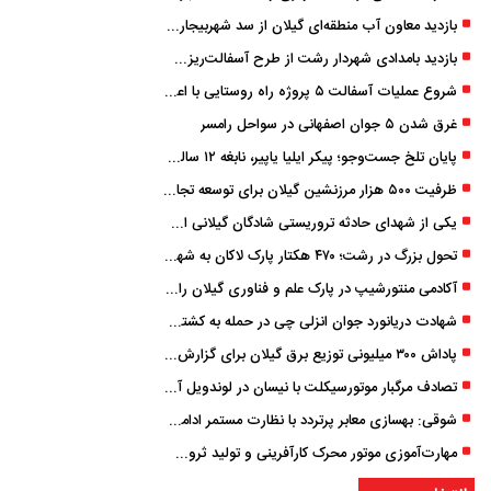
بازدید معاون آب منطقه‌ای گیلان از سد شهربیجار برای تداوم تأمین آب شرب استان
بازدید بامدادی شهردار رشت از طرح آسفالت‌ریزی گسترده در مناطق پنج‌گانه
شروع عملیات آسفالت ۵ پروژه راه ‌روستایی با اعتبار ۳۷۰ میلیاردی در گیلان
غرق شدن ۵ جوان اصفهانی در سواحل رامسر
پایان تلخ جست‌وجو؛ پیکر ایلیا یاپیر، نابغه ۱۲ ساله لاهیجانی پیدا شد
ظرفیت ۵۰۰ هزار مرزنشین گیلان برای توسعه تجارت فعال می‌شود
یکی از شهدای حادثه تروریستی شادگان گیلانی است/ شهادت «سینا سیاه‌ نژاد» در درگیری با اشرار مسلح
تحول بزرگ در رشت؛ ۴۷۰ هکتار پارک لاکان به شهر ملحق می‌شود/ انتقال سند به‌ زودی
آکادمی منتورشیپ در پارک علم و فناوری گیلان راه‌اندازی شد
شهادت دریانورد جوان انزلی چی در حمله به کشتی تجاری در دریای کاسپین
پاداش ۳۰۰ میلیونی توزیع برق گیلان برای گزارش ماینرهای غیرمجاز
تصادف مرگبار موتورسیکلت با نیسان در لوندویل آستارا/ انتقال مصدوم با اورژانس هوایی به رشت
شوقی: بهسازی معابر پرتردد با نظارت مستمر ادامه دارد
مهارت‌آموزی موتور محرک کارآفرینی و تولید ثروت است