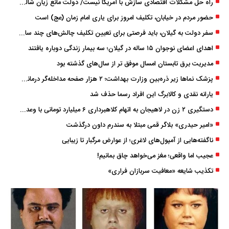
راه حل مشکلات اقتصادی سازش با آمریکا نیست/ دولت مانع زیان شالیکاران شود
حضور مردم در خیابان، تکلیف امروز برای یاری امام زمان (عج) است
سفر دولت به گیلان، باید فرصتی برای تعیین تکلیف چالش‌های چند ساله استان باشد
اهدای اعضای نوجوان ۱۵ ساله در گیلان؛ سه بیمار زندگی دوباره یافتند
مدیریت برق تابستان امسال موفق ‌تر از سال‌های گذشته بود
پزشک ‌نماها زیر ذره‌بین وزارت بهداشت؛ ۲ هزار صفحه مداخله‌گر درمانی مسدود شد
یارانه نقدی و کالابرگ این افراد رسما حذف شد
دستگیری ۲ زن در لاهیجان به اتهام کلاهبرداری ۶ میلیارد تومانی با وعده وام
«امیر حیدری» بلاگر قمی مبتلا به سندرم داون درگذشت
ناگفته‌هایی از آمپول‌های لاغری؛ از عوارض مرگبار تا زیبایی
عجیب اما واقعی؛ مغز می‌خواهد چاق بمانیم!
تکذیب شایعه «معافیت سربازان فراری»