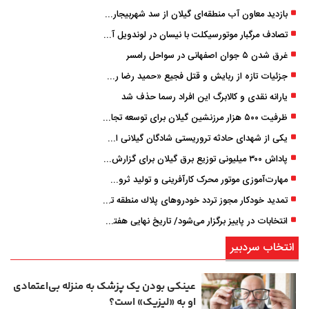
بازدید معاون آب منطقه‌ای گیلان از سد شهربیجار برای تداوم تأمین آب شرب استان
تصادف مرگبار موتورسیکلت با نیسان در لوندویل آستارا/ انتقال مصدوم با اورژانس هوایی به رشت
غرق شدن ۵ جوان اصفهانی در سواحل رامسر
جزئیات تازه از ربایش و قتل فجیع «حمید رضا رجب زاده» مداح جوان تهرانی؛ ۴ متهم بازداشت شدند
یارانه نقدی و کالابرگ این افراد رسما حذف شد
ظرفیت ۵۰۰ هزار مرزنشین گیلان برای توسعه تجارت فعال می‌شود
یکی از شهدای حادثه تروریستی شادگان گیلانی است/ شهادت «سینا سیاه‌ نژاد» در درگیری با اشرار مسلح
پاداش ۳۰۰ میلیونی توزیع برق گیلان برای گزارش ماینرهای غیرمجاز
مهارت‌آموزی موتور محرک کارآفرینی و تولید ثروت است
تمدید خودكار مجوز تردد خودروهای پلاك منطقه تا پایان آذر ۱۴۰۵
انتخابات در پاییز برگزار می‌شود/ تاریخ نهایی هفته آینده اعلام می‌شود
انتخاب سردبیر
عینکی‌ بودن یک پزشک به منزله بی‌اعتمادی
او به «لیزیک» است؟