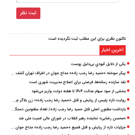
تاکنون نظری برای این مطلب ثبت نگردیده است
آخرین اخبار
یکی از دلایل کبودیِ بی‌دلیل پوست
پیکر سوخته «حمید رضا رجب ‌زاده» مداح جوان در اطراف تهران کشف شد
نقد سازنده رسانه‌ها، فرصتی برای اصلاح مدیریت شهری است
بخشی از سود سهام عدالت ۱۴۰۴ تا هفته دولت واریز می‌شود
روایت تازه پلیس از ربایش و قتل «حمید رضا رجب ‌زاده»؛ زن بلاگر چگونه مداح جوان را به دام انداخت؟
بازداشت مظنون اصلی قتل حمید رضا رجب‌ زاده/ تعداد مظنونین دستگیر شده به ۵ نفر رسید
«محسن رضایی» نماینده رهبر انقلاب در شورای عالی امنیت ملی شد
جزئیات تازه از ربایش و قتل فجیع «حمید رضا رجب زاده» مداح جوان تهرانی؛ ۴ متهم بازداشت شدند