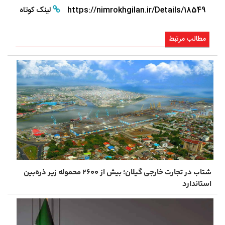
https://nimrokhgilan.ir/Details/18549
لینک کوتاه
مطالب مرتبط
شتاب در تجارت خارجی گیلان؛ بیش از ۲۶۰۰ محموله زیر ذره‌بین
استاندارد