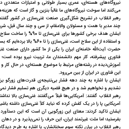
نیروگاه‌های هسته‌ای، عمری بسیار طولانی و امتیازات متعددی دا
می‌کنند اما سوخت نیروگاه‌های ما غالباً بنزین و گاز است که هزینه‌ه
رهبر انقلاب در تشریح شکل‌گیری صنعت غنی‌سازی در کشور گفتند: ما
چند مدیرِ با همت و مسئولان والامقام، از سی و چند سال قبل،‌ شرو
ایشان هدف برخی کشورها ب
و استفاده از این سلاح است، غنی‌سازی را تا 60% بالا برده‌ایم که بسیار خوب است.
فناوری پیشرفته، ‌کار مهم دانشمندان ما، ‌تربیت نیرو بوده است؛‌ 
آموزش‌دیده در رشته‌های مرتبط با موضوع هسته‌ای، در حال کار و ت
این فناوری در ایران از بین می‌رود.
ایشان با اشاره به چند دهه فشار بی‌نتیجه‌ی قدرت‌های زورگو 
نشدیم و نخواهیم شد و در هیچ قضیه دیگری هم تسلیم فشار نمی‌
رهبر انقلاب گفتند: آمریکایی‌ها قبلاً می‌گفتند غنی‌سازی بالا ندا
آمریکایی پا را در یک کفش کرده که نباید کلاً غنی‌سازی داشته باشید
ایشان تاکید کردند: معنای این زورگویی آن است که این دستآورد ب
بفرستید؛ ‌اما ملت غیرتمند ایران، این حرف را نمی‌پذیرد و در دهان 
رهبر انقلاب در بیان نکته سوم سخنانشان، با اشاره به طرح دیدگا