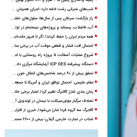
زمینه واگذاری زمین به ۲ هزار و ۸۰۰ خانوار بومی گیلان فراهم شد
شب‌های عمرانی رشت ادامه دارد؛ اجرای همزمان آسفالت‌ریزی در پنج منطقه شهری
راز بازگشت سرطان پس از سال‌ها؛ سلول‌های خفته چگونه دوباره بیدار می‌شوند؟
آب، فاضلاب، پسماند و پروژه‌های نیمه‌تمام در اولویت مصوبات سفر دولت
همه مردم ایران را حفظ کردند/ اگر تا امروز مانده‌ایم، به ‌خاطر مردم نجیب ایران بوده است
احتمال افت فشار و قطعی موقت آب در برخی مناطق گیلان
شروع عملیات آسفالت ۵ پروژه راه ‌روستایی با اعتبار ۳۷۰ میلیاردی در گیلان
دستگاه پیشرفته ICP OES آزمایشگاه مرکزی دانشگاه گیلان دوباره راه‌اندازی شد
تحقق بیش از ۹۰ درصد شاخص‌های انتقال خون گیلان/ نیاز فوری به نوسازی تجهیزات آزمایشگاهی
مقام خلیجی: احتمال توافق ایران و آمریکا تا جمعه 50 درصد است
زمان ‌بندی شارژ کالابرگ تغییر کرد/ اعتبار برخی خانوارها ماه بعد واریز می‌شود
تصادف مرگبار موتورسیکلت با نیسان در لوندویل آستارا/ انتقال مصدوم با اورژانس هوایی به رشت
کالابرگ سه گروه فردا شارژ می‌شود/ خبری از افزایش اعتبار نیست
شتاب در تجارت خارجی گیلان؛ بیش از ۲۶۰۰ محموله زیر ذره‌بین استاندارد