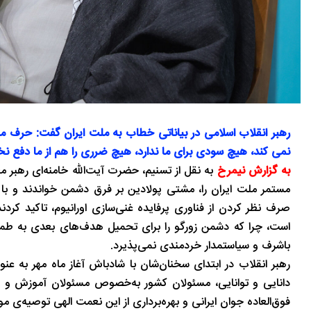
رهبر انقلاب اسلامی در بیاناتی خطاب به ملت ایران گفت: حرف من
نمی کند، هیچ سودی برای ما ندارد، هیچ ضرری را هم از ما دفع نخ
به گزارش نیمرخ
به نقل از تسنیم، حضرت آیت‌الله خامنه‌ای رهبر 
مستمر ملت ایران را،‌ مشتی پولادین بر فرق دشمن خواندند و با
صرف نظر کردن از فناوری پرفایده غنی‌سازی اورانیوم، تاکید کردند
است، چرا که دشمن زورگو را برای تحمیل هدف‌های بعدی به طمع م
باشرف و سیاستمدار خردمندی نمی‌پذیرد.
رهبر انقلاب در ابتدای سخنان‌شان با شادباش آغاز ماه مهر به 
دانایی و توانایی، مسئولان کشور به‌خصوص مسئولان آموزش و پ
فوق‌العاده جوان ایرانی و بهره‌برداری از این نعمت الهی توصیه‌ی موک