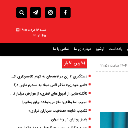
شنبه ۱۶ مرداد ۱۴۰۵
21:01:47
یادداشت
آرشیو
درباره ی ما
تماس با ما
آخرین اخبار
دستگیری ۲ زن در لاهیجان به اتهام کلاهبرداری ۶ میلیارد تومانی با وعده وام
«امیر حیدری» بلاگر قمی مبتلا به سندرم داون درگذشت
ناگفته‌هایی از آمپول‌های لاغری؛ از عوارض مرگبار تا زیبایی
عجیب اما واقعی؛ مغز می‌خواهد چاق بمانیم!
تکذیب شایعه «معافیت سربازان فراری»
پاییز پرباران در راه ایران