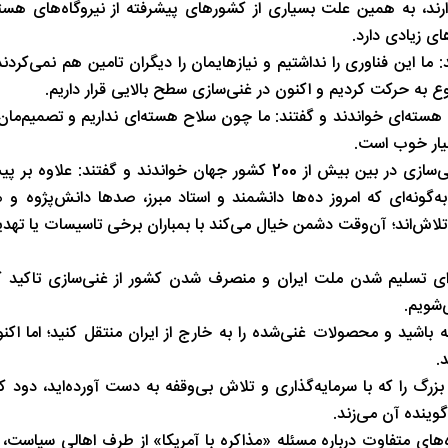
رند، ‌به همین علت بسیاری از کشورهای پیشرفته از نیروگاه‌های هسته
ای زیادی دارد.
 این فناوری را نداشتیم و نیازهایمان را دیگران تامین هم نمی‌کردند 
ع به حرکت کردیم و اکنون در غنی‌سازی سطح بالایی قرار داریم.
رای غنی‌سازی تا 90% را ساخت سلاح هسته‌ای خواندند و گفتند: ما چون سلاح هسته‌ای نداریم و تص
حضرت آیت‌الله خامنه‌ای ایران را یکی از 10 کشور دارای صنعت غنی‌سازی در بین بیش از 200 کشور جهان خواندند 
به‌گونه‌ای که امروز ده‌ها دانشمند و استاد مبرز،‌ صدها دانش‌پژوه و 
لاش‌اند؛ آن‌وقت دشمن خیال می‌کند با بمباران برخی تاسیسات یا تهدید 
برای تسلیم شدن ملت ایران و منصرف شدن کشور از غنی‌سازی تاکید ک
شویم.
شته باشید و محصولات غنی‌شده را به خارج از ایران منتقل کنید؛‌ اما ا
.
زرگ را که با سرمایه‌گذاری و تلاش بی‌وقفه به دست آورده‌اید، دود کن
گوینده آن می‌زند.
ه‌های متفاوت درباره مسئله «مذاکره با آمریکا» از طرف اهالی سیاست، 