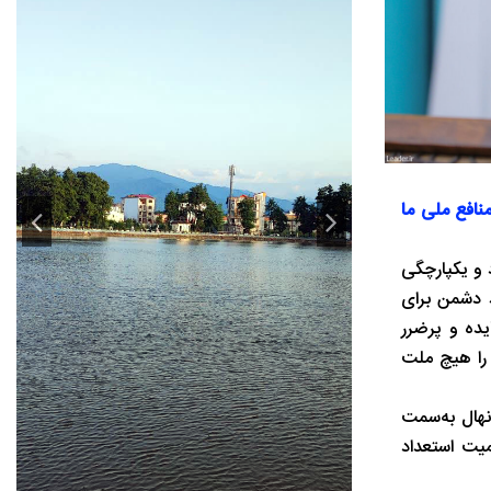
نافع ملی ما
 و یکپارچگی
د دشمن برای
یده و پرضرر
 را هیچ ملت
نهال به‌سمت
یت استعداد