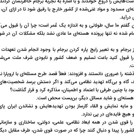
‌ای مسدود و مواد غنی‌شده از کشور خارج یا رقیق شود تا در ازای آن، 
 درآید.
حضرت آیت‌الله خامنه‌ای افزودند: البته من همان زمان به مسئولان گفتم 10 سال، طولانی و به اندازه یک عُمر است؛ چرا آن 
ما قبول کردند ولی به هر حال امروز که آن 10 سال تمام شده نه تنها پرونده هسته‌ای ما عادی نشد بلکه مشکلات 
 برجام و به تعبیر رایج پاره کردن برجام با وجود انجام شدن تعهدات ای
 را قبول کنید باعث تسلیم و ضعف کشور و نابودی شرف ملت می‌شو
ت.
فراموش نکردن تجارب کشور از جمله تجربه 10 سال گذشته را ضروری دانستند و افزودند: فعلاً قصد طرح مسئله‌ای با ار
د، گاه و بی‌گاه تهدید نظامی می‌کند و اگر دستش برسد شخصیت‌ها
ی‌شود با چنین طرفی با اعتماد و اطمینان، مذاکره کرد و قرار گذاشت؟
ئله هسته‌ای و شاید مسائل دیگر، بن‌بست محض است.
د و مایه نمایش و القاء کارساز بودن تهدیدهایش و نشاندن ایران پای
 هیچ فایده‌ای در پی ندارد.
 را قوی شدن در همه ابعاد نظامی، علمی، دولتی، ساختاری و سازمان
کشور را پیدا و دنبال کنند چرا که در صورت قوی شدن، طرف مقابل دیگ