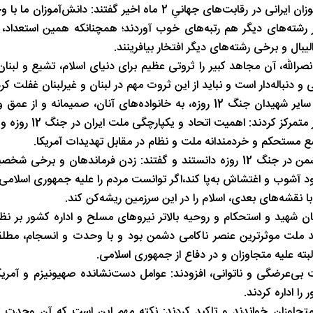
شب های همیشه روشن رشت
پاییز هزار رنگ 
ر رشته‌های دیگر هم رتبه‌های خوب آوردند؛ همچنانکه همین استعداد،
یبال و برخی رشته‌های دیگر افتخار بیافرینند.
لله،‌ آن مجاهد کبیر را ثروتی عظیم برای دنیای اسلام،‌ تشیع و لبنان
و دنباله‌دار است و نباید از این ثروت مهم در لبنان و غیرلبنان غفلت کرد
حضرت آیت‌الله خامنه‌ای با گرامیداشت یاد سرداران،‌ دانشمندان و سایر شهیدان جنگ 12 روزه،‌ به خانواده‌های آنان،‌
گفتند و مطالب اصلی سخنان تلویزیونی خود با ملت را
ع مستحکم و خردمندانه ملت و نظام در مقابل تهدیدات آمریکا.
ایشان در تبیین اولین محور، اتحاد ملت را عامل اصلی ناامیدی دشمن در جنگ 12 روزه دانستند و گفتند: زدن فرمانده
آشوب و اغتشاش به‌پا کند،‌اگر توانست مردم را علیه جمهوری اسلامی ب
 نقشه‌های بعدی، اسلام را در این سرزمین ریشه‌کن کند.
شهید و استحکام و روحیه بالاتر نیروهای مسلح و اداره کشور بر نظ
ند ملت موثرترین عنصر ناکامی دشمن بود و با وحدت و انسجام، مطلقا
بته علیه متجاوزان و در دفاع از جمهوری اسلامی.
 بی‌عرضگی و ناتوانی، افزودند: عوامل دست‌نشانده صهیونیزم و آمریک
را اداره کردند.
تجاوزان خواندند و تاکید کردند: نکته مهم این است که آن وحدتِ تع