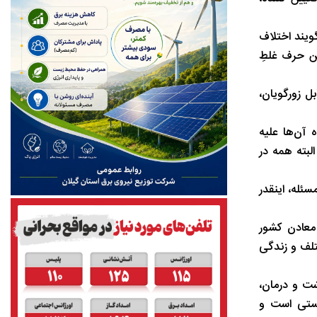
ویند اختلاف
ن حرف غلطِ‌
ل زورگویان،‌
وبنده آن‌ها علیه
لبته همه در
سئله، اینقدر
 معادن کشور
ختلف و زندگی
ت و درمان،‌
زیستی است و