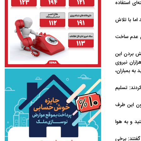
‌ای استفاده
اما با تلاش
میم‌مان عدم ساخت
و گفتند: علاوه بر پیش بردن این
هزاران نیروی
به بمباران،
ردند: تسلیم
کنون این طرف
ید و به هوا
گفتند: برخی