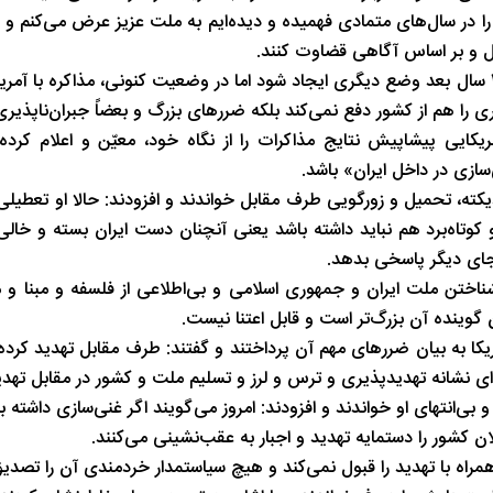
چه را در سال‌های متمادی فهمیده و دیده‌ایم به ملت عزیز عرض می‌کنم و 
ل و بر اساس آگاهی قضاوت کنند.
حضرت آیت‌الله خامنه‌ای گفتند: ممکن است در آینده مثلاً 20 یا 30 سال بعد وضع دیگری ایجاد شود اما در وضعیت کنونی، مذاک
ا هم از کشور دفع نمی‌کند بلکه ضررهای بزرگ و بعضاً جبران‌ناپذیری 
یکایی پیشاپیش نتایج مذاکرات را از نگاه خود، معیّن و اعلام کرده م
ازی در داخل ایران» باشد.
کته، تحمیل و زورگویی طرف مقابل خواندند و افزودند: حالا او تعطیلی 
وتاه‌برد هم نباید داشته باشد یعنی آنچنان دست ایران بسته و خالی
ا جای دیگر پاسخی بدهد.
شناختن ملت ایران و جمهوری اسلامی و بی‌اطلاعی از فلسفه و مبنا و 
 گوینده آن بزرگ‌تر است و قابل اعتنا نیست.
ریکا به بیان ضررهای مهم آن پرداختند و گفتند: طرف مقابل تهدید کرده
‌ای نشانه تهدیدپذیری و ترس و لرز و تسلیم ملت و کشور در مقابل تهد
 و بی‌انتهای او خواندند و افزودند: امروز می‌گویند اگر غنی‌سازی داشته 
ان کشور را دستمایه تهدید و اجبار به عقب‌نشینی می‌کنند.
مراه با تهدید را قبول نمی‌کند و هیچ سیاستمدار خردمندی آن را تصدیق