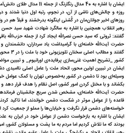
تاریخ
در دل روستاهای گیلان
روزه و چالش‌های ناشی از آن، در نجوم، رتبه اول دنیا شدند و د
روزهای اخیر جوانان‌مان در کُشتی اینگونه بدرخشند و قبلاً هم در وال
رهبر انقلاب همچنین با اشاره به سالگرد شهادت شهید سید حسن نصرا
گفتند: ثروتی که سید حسن نصرالله ایجاد کرد از جمله حزب‌الله باقی 
کشور _تشریح اهمیت غنی‌سازی پرفایده‌ی اورانیوم_ و تبیین مواض
وسیله‌ای بود تا دشمن در کشور به‌خصوص تهران با کمک عوامل خود 
بکشاند و با مختل کردن امور کشور، اصل نظام را هدف قرار دهد و با
حضرت آیت‌الله خامنه‌ای، مشخص شدن سریع جانشینان فرماندهان 
قاعده را از عوامل موثر در شکست دشمن خواندند،‌ اما تاکید کرد
خواسته‌های دشمن قرار نگرفت و خیابان‌ها را مملو از جمعیت کرد ال
ایشان با اشاره به بازخواست دشمن از عوامل خود در ایران به علت
بودند که ما تلاش کردیم اما مردم به ما پشت و مسئولان کشور،‌ امور 
رهبر انقلاب اتحاد و یکپارچگی ملت را عامل عقیم ماندن نقشه م