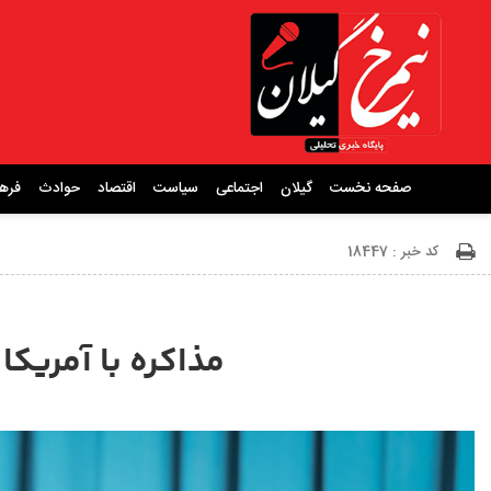
صفحه نخست
گیلان
اجتماعی
سیاست
اقتصاد
حوادث
فره
کد خبر : 18447
مذاکره با آمریکا