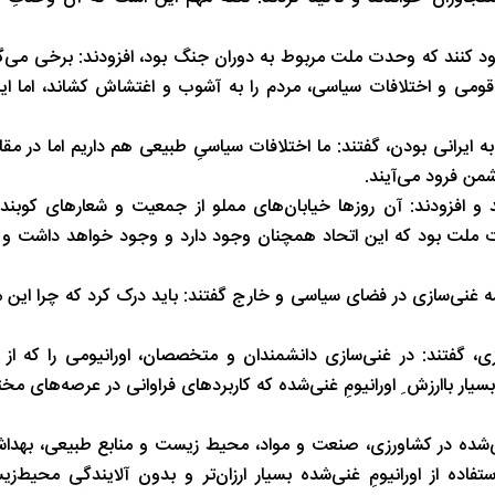
نمود کنند که وحدت ملت مربوط به دوران جنگ بود،‌ افزودند: برخی می‌گ
قومی و اختلافات سیاسی،‌ مردم را به آشوب و اغتشاش کشاند،‌ اما ای
ه ایرانی بودن، گفتند: ما اختلافات سیاسیِ طبیعی هم داریم اما در مقاب
من فرود می‌آیند.
رانِ‌ 23 و 24 خرداد امسال دانستند و افزودند: آن روزها خیابان‌های مملو از جمعیت و شعارهای ک
دت ملت بود که این اتحاد همچنان وجود دارد و وجود خواهد داشت و ا
لمه غنی‌سازی در فضای سیاسی و خارج گفتند: باید درک کرد که چرا این م
ی، گفتند: در غنی‌سازی دانشمندان و متخصصان، اورانیومی را که از
یار باارزش ِ اورانیومِ‌ غنی‌شده که کاربردهای فراوانی در عرصه‌های م
غنی‌شده در کشاورزی، ‌صنعت و مواد،‌ محیط زیست و منابع طبیعی،‌ بهداش
فاده از اورانیومِ غنی‌شده بسیار ارزان‌تر و بدون آلایندگی محیط‌