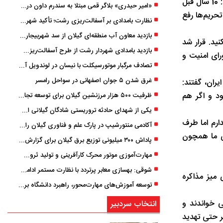
رهبر انقلاب، وعده امتیازدهی طرف مقابل در صورت پذیرش درخواست‌هایش را دروغ خواندند و با اشاره به تجربه برجام خاطرنشان کردند: 10 سال قبل
«امیر حیدری» بلاگر قمی مبتلا به سندرم داون درگذشت
تحریم‌ها رفع
نظارت بامدادی بر آسفالت‌ریزی رشت؛ تأکید شهردار و بازرس کل بر کیفیت اجرای پروژه‌ها
بازدید معاون آب منطقه‌ای گیلان از سد شهربیجار برای تداوم تأمین آب شرب استان
را قبول می‌کنید. قرار شد
بازدید بامدادی شهردار رشت از طرح آسفالت‌ریزی گسترده در مناطق پنج‌گانه
آن در شورای امنیت و
تصادف مرگبار موتورسیکلت با نیسان در لوندویل آستارا/ انتقال مصدوم با اورژانس هوایی به رشت
غرق شدن ۵ جوان اصفهانی در سواحل رامسر
ران، گفتند:
د و اگر هم
ظرفیت ۵۰۰ هزار مرزنشین گیلان برای توسعه تجارت فعال می‌شود
یکی از شهدای حادثه تروریستی شادگان گیلانی است/ شهادت «سینا سیاه‌ نژاد» در درگیری با اشرار مسلح
وپارا ندارم اما طرف
آکادمی منتورشیپ در پارک علم و فناوری گیلان راه‌اندازی شد
ی ما همچون
پاداش ۳۰۰ میلیونی توزیع برق گیلان برای گزارش ماینرهای غیرمجاز
مهارت‌آموزی موتور محرک کارآفرینی و تولید ثروت است
شوقی: بهسازی معابر پرتردد با نظارت مستمر ادامه دارد
 میز مذاکره
توسعه آموزش‌های مهارت‌محور، راهبرد دانشگاه برای تربیت نیروی متخصص است
ی خواندند و
انتخاب سردبیر
ر حتی تهدید