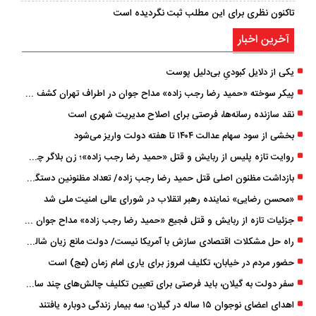
تاکنون نظری برای این مطلب ثبت نگردیده است
آخرین اخبار
یکی از دلایل کبودیِ بی‌دلیل پوست
پیکر سوخته «حمید رضا رجب ‌زاده» مداح جوان در اطراف تهران کشف شد
نقد سازنده رسانه‌ها، فرصتی برای اصلاح مدیریت شهری است
بخشی از سود سهام عدالت ۱۴۰۴ تا هفته دولت واریز می‌شود
روایت تازه پلیس از ربایش و قتل «حمید رضا رجب ‌زاده»؛ زن بلاگر چگونه مداح جوان را به دام انداخت؟
بازداشت مظنون اصلی قتل حمید رضا رجب‌ زاده/ تعداد مظنونین دستگیر شده به ۵ نفر رسید
«محسن رضایی» نماینده رهبر انقلاب در شورای عالی امنیت ملی شد
جزئیات تازه از ربایش و قتل فجیع «حمید رضا رجب زاده» مداح جوان تهرانی؛ ۴ متهم بازداشت شدند
راه حل مشکلات اقتصادی سازش با آمریکا نیست/ دولت مانع زیان شالیکاران شود
حضور مردم در خیابان، تکلیف امروز برای یاری امام زمان (عج) است
سفر دولت به گیلان، باید فرصتی برای تعیین تکلیف چالش‌های چند ساله استان باشد
اهدای اعضای نوجوان ۱۵ ساله در گیلان؛ سه بیمار زندگی دوباره یافتند