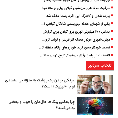
جزئیات تازه از ربایش و قتل فجیع «حمید رضا رجب زاده» مداح جوان تهرانی؛ ۴ متهم بازداشت شدند
ظرفیت ۵۰۰ هزار مرزنشین گیلان برای توسعه تجارت فعال می‌شود
یارانه نقدی و کالابرگ این افراد رسما حذف شد
یکی از شهدای حادثه تروریستی شادگان گیلانی است/ شهادت «سینا سیاه‌ نژاد» در درگیری با اشرار مسلح
پاداش ۳۰۰ میلیونی توزیع برق گیلان برای گزارش ماینرهای غیرمجاز
مهارت‌آموزی موتور محرک کارآفرینی و تولید ثروت است
تمدید خودكار مجوز تردد خودروهای پلاك منطقه تا پایان آذر ۱۴۰۵
انتخابات در پاییز برگزار می‌شود/ تاریخ نهایی هفته آینده اعلام می‌شود
انتخاب سردبیر
عینکی‌ بودن یک پزشک به منزله بی‌اعتمادی
او به «لیزیک» است؟
چرا بعضی رنگ‌ها حال‌مان را خوب و بعضی
بد می‌کنند؟