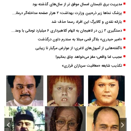
مدیریت برق تابستان امسال موفق ‌تر از سال‌های گذشته بود
پزشک ‌نماها زیر ذره‌بین وزارت بهداشت؛ ۲ هزار صفحه مداخله‌گر درمانی مسدود شد
یارانه نقدی و کالابرگ این افراد رسما حذف شد
دستگیری ۲ زن در لاهیجان به اتهام کلاهبرداری ۶ میلیارد تومانی با وعده وام
«امیر حیدری» بلاگر قمی مبتلا به سندرم داون درگذشت
ناگفته‌هایی از آمپول‌های لاغری؛ از عوارض مرگبار تا زیبایی
عجیب اما واقعی؛ مغز می‌خواهد چاق بمانیم!
تکذیب شایعه «معافیت سربازان فراری»