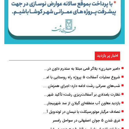
اخبار پر بازدید
«امیر حیدری» بلاگر قمی مبتلا به سندرم داون درگذشت
شروع عملیات آسفالت ۵ پروژه راه ‌روستایی با اعتبار ۳۷۰ میلیاردی در گیلان
شب‌های عمرانی رشت ادامه دارد؛ اجرای همزمان آسفالت‌ریزی در پنج منطقه شهری
نظارت بامدادی بر آسفالت‌ریزی رشت؛ تأکید شهردار و بازرس کل بر کیفیت اجرای پروژه‌ها
بازدید معاون آب منطقه‌ای گیلان از سد شهربیجار برای تداوم تأمین آب شرب استان
تصادف مرگبار موتورسیکلت با نیسان در لوندویل آستارا/ انتقال مصدوم با اورژانس هوایی به رشت
غرق شدن ۵ جوان اصفهانی در سواحل رامسر