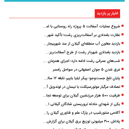
اخبار پر بازدید
شروع عملیات آسفالت ۵ پروژه راه ‌روستایی با اعتبار ۳۷۰ میلیاردی در گیلان
نظارت بامدادی بر آسفالت‌ریزی رشت؛ تأکید شهردار و بازرس کل بر کیفیت اجرای پروژه‌ها
بازدید معاون آب منطقه‌ای گیلان از سد شهربیجار برای تداوم تأمین آب شرب استان
بازدید بامدادی شهردار رشت از طرح آسفالت‌ریزی گسترده در مناطق پنج‌گانه
شب‌های عمرانی رشت ادامه دارد؛ اجرای همزمان آسفالت‌ریزی در پنج منطقه شهری
غرق شدن ۵ جوان اصفهانی در سواحل رامسر
پایان تلخ جست‌وجو؛ پیکر ایلیا یاپیر، نابغه ۱۲ ساله لاهیجانی پیدا شد
تصادف مرگبار موتورسیکلت با نیسان در لوندویل آستارا/ انتقال مصدوم با اورژانس هوایی به رشت
ظرفیت ۵۰۰ هزار مرزنشین گیلان برای توسعه تجارت فعال می‌شود
یکی از شهدای حادثه تروریستی شادگان گیلانی است/ شهادت «سینا سیاه‌ نژاد» در درگیری با اشرار مسلح
آکادمی منتورشیپ در پارک علم و فناوری گیلان راه‌اندازی شد
پاداش ۳۰۰ میلیونی توزیع برق گیلان برای گزارش ماینرهای غیرمجاز