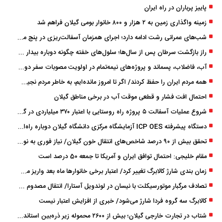
پاییز پرباران در راه ایران
زمینه واگذاری زمین به ۲ هزار و ۸۰۰ خانوار بومی گیلان فراهم شد
شب‌های عمرانی رشت ادامه دارد؛ اجرای همزمان آسفالت‌ریزی در پنج منطقه شهری
راز بازگشت سرطان پس از سال‌ها؛ سلول‌های خفته چگونه دوباره بیدار می‌شوند؟
آب، فاضلاب، پسماند و پروژه‌های نیمه‌تمام در اولویت مصوبات سفر دولت
همه مردم ایران را حفظ کردند/ اگر تا امروز مانده‌ایم، به ‌خاطر مردم نجیب ایران بوده است
احتمال افت فشار و قطعی موقت آب در برخی مناطق گیلان
شروع عملیات آسفالت ۵ پروژه راه ‌روستایی با اعتبار ۳۷۰ میلیاردی در گیلان
دستگاه پیشرفته ICP OES آزمایشگاه مرکزی دانشگاه گیلان دوباره راه‌اندازی شد
تحقق بیش از ۹۰ درصد شاخص‌های انتقال خون گیلان/ نیاز فوری به نوسازی تجهیزات آزمایشگاهی
مقام خلیجی: احتمال توافق ایران و آمریکا تا جمعه 50 درصد است
زمان ‌بندی شارژ کالابرگ تغییر کرد/ اعتبار برخی خانوارها ماه بعد واریز می‌شود
تصادف مرگبار موتورسیکلت با نیسان در لوندویل آستارا/ انتقال مصدوم با اورژانس هوایی به رشت
کالابرگ سه گروه فردا شارژ می‌شود/ خبری از افزایش اعتبار نیست
شتاب در تجارت خارجی گیلان؛ بیش از ۲۶۰۰ محموله زیر ذره‌بین استاندارد