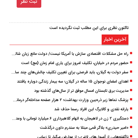
تاکنون نظری برای این مطلب ثبت نگردیده است
آخرین اخبار
راه حل مشکلات اقتصادی سازش با آمریکا نیست/ دولت مانع زیان شالیکاران شود
حضور مردم در خیابان، تکلیف امروز برای یاری امام زمان (عج) است
سفر دولت به گیلان، باید فرصتی برای تعیین تکلیف چالش‌های چند ساله استان باشد
اهدای اعضای نوجوان ۱۵ ساله در گیلان؛ سه بیمار زندگی دوباره یافتند
مدیریت برق تابستان امسال موفق ‌تر از سال‌های گذشته بود
پزشک ‌نماها زیر ذره‌بین وزارت بهداشت؛ ۲ هزار صفحه مداخله‌گر درمانی مسدود شد
یارانه نقدی و کالابرگ این افراد رسما حذف شد
دستگیری ۲ زن در لاهیجان به اتهام کلاهبرداری ۶ میلیارد تومانی با وعده وام
«امیر حیدری» بلاگر قمی مبتلا به سندرم داون درگذشت
ناگفته‌هایی از آمپول‌های لاغری؛ از عوارض مرگبار تا زیبایی