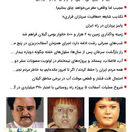
عجیب اما واقعی؛ مغز می‌خواهد چاق بمانیم!
تکذیب شایعه «معافیت سربازان فراری»
پاییز پرباران در راه ایران
زمینه واگذاری زمین به ۲ هزار و ۸۰۰ خانوار بومی گیلان فراهم شد
شب‌های عمرانی رشت ادامه دارد؛ اجرای همزمان آسفالت‌ریزی در پنج منطقه شهری
راز بازگشت سرطان پس از سال‌ها؛ سلول‌های خفته چگونه دوباره بیدار می‌شوند؟
آب، فاضلاب، پسماند و پروژه‌های نیمه‌تمام در اولویت مصوبات سفر دولت
همه مردم ایران را حفظ کردند/ اگر تا امروز مانده‌ایم، به ‌خاطر مردم نجیب ایران بوده است
احتمال افت فشار و قطعی موقت آب در برخی مناطق گیلان
شروع عملیات آسفالت ۵ پروژه راه ‌روستایی با اعتبار ۳۷۰ میلیاردی در گیلان