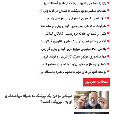
بازدید بامدادی شهردار رشت از طرح آسفالت‌ریزی گسترده در مناطق پنج‌گانه
تصادف مرگبار موتورسیکلت با نیسان در لوندویل آستارا/ انتقال مصدوم با اورژانس هوایی به رشت
غرق شدن ۵ جوان اصفهانی در سواحل رامسر
ظرفیت ۵۰۰ هزار مرزنشین گیلان برای توسعه تجارت فعال می‌شود
یکی از شهدای حادثه تروریستی شادگان گیلانی است/ شهادت «سینا سیاه‌ نژاد» در درگیری با اشرار مسلح
آکادمی منتورشیپ در پارک علم و فناوری گیلان راه‌اندازی شد
پاداش ۳۰۰ میلیونی توزیع برق گیلان برای گزارش ماینرهای غیرمجاز
مهارت‌آموزی موتور محرک کارآفرینی و تولید ثروت است
شوقی: بهسازی معابر پرتردد با نظارت مستمر ادامه دارد
توسعه آموزش‌های مهارت‌محور، راهبرد دانشگاه برای تربیت نیروی متخصص است
انتخاب سردبیر
عینکی‌ بودن یک پزشک به منزله بی‌اعتمادی
او به «لیزیک» است؟