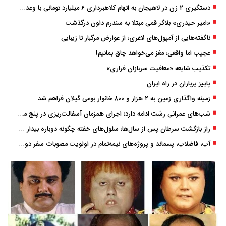
دستگیری ۲ زن در لاهیجان به اتهام کلاهبرداری ۶ میلیارد تومانی با وعده وام
«امیر حیدری» بلاگر قمی مبتلا به سندرم داون درگذشت
ناگفته‌هایی از آمپول‌های لاغری؛ از عوارض مرگبار تا زیبایی
عجیب اما واقعی؛ مغز می‌خواهد چاق بمانیم!
تکذیب شایعه «معافیت سربازان فراری»
پاییز پرباران در راه ایران
زمینه واگذاری زمین به ۲ هزار و ۸۰۰ خانوار بومی گیلان فراهم شد
شب‌های عمرانی رشت ادامه دارد؛ اجرای همزمان آسفالت‌ریزی در پنج منطقه شهری
راز بازگشت سرطان پس از سال‌ها؛ سلول‌های خفته چگونه دوباره بیدار می‌شوند؟
آب، فاضلاب، پسماند و پروژه‌های نیمه‌تمام در اولویت مصوبات سفر دولت