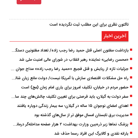
تاکنون نظری برای این مطلب ثبت نگردیده است
آخرین اخبار
بازداشت مظنون اصلی قتل حمید رضا رجب‌ زاده/ تعداد مظنونین دستگیر شده به ۵ نفر رسید
«محسن رضایی» نماینده رهبر انقلاب در شورای عالی امنیت ملی شد
جزئیات تازه از ربایش و قتل فجیع «حمید رضا رجب زاده» مداح جوان تهرانی؛ ۴ متهم بازداشت شدند
راه حل مشکلات اقتصادی سازش با آمریکا نیست/ دولت مانع زیان شالیکاران شود
حضور مردم در خیابان، تکلیف امروز برای یاری امام زمان (عج) است
سفر دولت به گیلان، باید فرصتی برای تعیین تکلیف چالش‌های چند ساله استان باشد
اهدای اعضای نوجوان ۱۵ ساله در گیلان؛ سه بیمار زندگی دوباره یافتند
مدیریت برق تابستان امسال موفق ‌تر از سال‌های گذشته بود
پزشک ‌نماها زیر ذره‌بین وزارت بهداشت؛ ۲ هزار صفحه مداخله‌گر درمانی مسدود شد
یارانه نقدی و کالابرگ این افراد رسما حذف شد