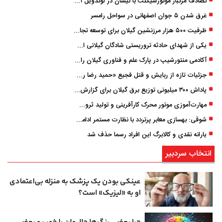
تصادف مرگبار موتورسیکلت با نیسان در لوندویل آستارا/ انتقال مصدوم با اورژانس هوایی به رشت
غرق شدن ۵ جوان اصفهانی در سواحل رامسر
ظرفیت ۵۰۰ هزار مرزنشین گیلان برای توسعه تجارت فعال می‌شود
یکی از شهدای حادثه تروریستی شادگان گیلانی است/ شهادت «سینا سیاه‌ نژاد» در درگیری با اشرار مسلح
آکادمی منتورشیپ در پارک علم و فناوری گیلان راه‌اندازی شد
جزئیات تازه از ربایش و قتل فجیع «حمید رضا رجب زاده» مداح جوان تهرانی؛ ۴ متهم بازداشت شدند
پاداش ۳۰۰ میلیونی توزیع برق گیلان برای گزارش ماینرهای غیرمجاز
مهارت‌آموزی موتور محرک کارآفرینی و تولید ثروت است
شوقی: بهسازی معابر پرتردد با نظارت مستمر ادامه دارد
یارانه نقدی و کالابرگ این افراد رسما حذف شد
انتخاب سردبیر
عینکی‌ بودن یک پزشک به منزله بی‌اعتمادی
او به «لیزیک» است؟