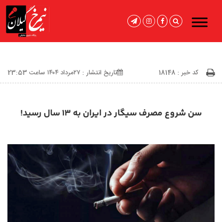
کد خبر : 18148
تاریخ انتشار : ۲۷مرداد ۱۴۰۴ ساعت 23:53
سن شروع مصرف سیگار در ایران به ۱۳ سال رسید!