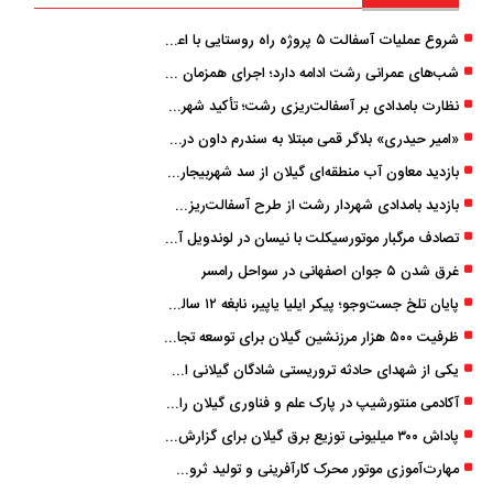
شروع عملیات آسفالت ۵ پروژه راه ‌روستایی با اعتبار ۳۷۰ میلیاردی در گیلان
شب‌های عمرانی رشت ادامه دارد؛ اجرای همزمان آسفالت‌ریزی در پنج منطقه شهری
نظارت بامدادی بر آسفالت‌ریزی رشت؛ تأکید شهردار و بازرس کل بر کیفیت اجرای پروژه‌ها
«امیر حیدری» بلاگر قمی مبتلا به سندرم داون درگذشت
بازدید معاون آب منطقه‌ای گیلان از سد شهربیجار برای تداوم تأمین آب شرب استان
بازدید بامدادی شهردار رشت از طرح آسفالت‌ریزی گسترده در مناطق پنج‌گانه
تصادف مرگبار موتورسیکلت با نیسان در لوندویل آستارا/ انتقال مصدوم با اورژانس هوایی به رشت
غرق شدن ۵ جوان اصفهانی در سواحل رامسر
پایان تلخ جست‌وجو؛ پیکر ایلیا یاپیر، نابغه ۱۲ ساله لاهیجانی پیدا شد
ظرفیت ۵۰۰ هزار مرزنشین گیلان برای توسعه تجارت فعال می‌شود
یکی از شهدای حادثه تروریستی شادگان گیلانی است/ شهادت «سینا سیاه‌ نژاد» در درگیری با اشرار مسلح
آکادمی منتورشیپ در پارک علم و فناوری گیلان راه‌اندازی شد
پاداش ۳۰۰ میلیونی توزیع برق گیلان برای گزارش ماینرهای غیرمجاز
مهارت‌آموزی موتور محرک کارآفرینی و تولید ثروت است