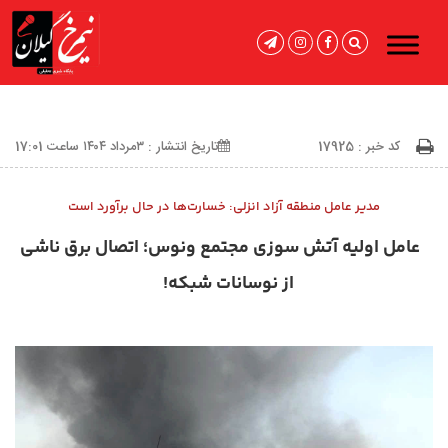
کد خبر : 17925
تاریخ انتشار : ۳مرداد ۱۴۰۴ ساعت 17:01
مدیر عامل منطقه آزاد انزلی: خسارت‌ها در حال برآورد است
عامل اولیه آتش سوزی مجتمع ونوس؛ اتصال برق ناشی
از نوسانات شبکه!