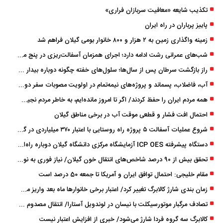
تکذیب شایعه «معافیت سربازان فراری»
پاییز پرباران در راه ایران
زمینه واگذاری زمین به ۲ هزار و ۸۰۰ خانوار بومی گیلان فراهم شد
شب‌های عمرانی رشت ادامه دارد؛ اجرای همزمان آسفالت‌ریزی در پنج منطقه شهری
راز بازگشت سرطان پس از سال‌ها؛ سلول‌های خفته چگونه دوباره بیدار می‌شوند؟
آب، فاضلاب، پسماند و پروژه‌های نیمه‌تمام در اولویت مصوبات سفر دولت
همه مردم ایران را حفظ کردند/ اگر تا امروز مانده‌ایم، به ‌خاطر مردم نجیب ایران بوده است
احتمال افت فشار و قطعی موقت آب در برخی مناطق گیلان
شروع عملیات آسفالت ۵ پروژه راه ‌روستایی با اعتبار ۳۷۰ میلیاردی در گیلان
دستگاه پیشرفته ICP OES آزمایشگاه مرکزی دانشگاه گیلان دوباره راه‌اندازی شد
تحقق بیش از ۹۰ درصد شاخص‌های انتقال خون گیلان/ نیاز فوری به نوسازی تجهیزات آزمایشگاهی
مقام خلیجی: احتمال توافق ایران و آمریکا تا جمعه 50 درصد است
زمان ‌بندی شارژ کالابرگ تغییر کرد/ اعتبار برخی خانوارها ماه بعد واریز می‌شود
تصادف مرگبار موتورسیکلت با نیسان در لوندویل آستارا/ انتقال مصدوم با اورژانس هوایی به رشت
کالابرگ سه گروه فردا شارژ می‌شود/ خبری از افزایش اعتبار نیست