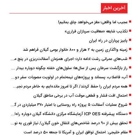
آخرین اخبار
عجیب اما واقعی؛ مغز می‌خواهد چاق بمانیم!
تکذیب شایعه «معافیت سربازان فراری»
پاییز پرباران در راه ایران
زمینه واگذاری زمین به ۲ هزار و ۸۰۰ خانوار بومی گیلان فراهم شد
شب‌های عمرانی رشت ادامه دارد؛ اجرای همزمان آسفالت‌ریزی در پنج منطقه شهری
راز بازگشت سرطان پس از سال‌ها؛ سلول‌های خفته چگونه دوباره بیدار می‌شوند؟
آب، فاضلاب، پسماند و پروژه‌های نیمه‌تمام در اولویت مصوبات سفر دولت
همه مردم ایران را حفظ کردند/ اگر تا امروز مانده‌ایم، به ‌خاطر مردم نجیب ایران بوده است
احتمال افت فشار و قطعی موقت آب در برخی مناطق گیلان
شروع عملیات آسفالت ۵ پروژه راه ‌روستایی با اعتبار ۳۷۰ میلیاردی در گیلان
دستگاه پیشرفته ICP OES آزمایشگاه مرکزی دانشگاه گیلان دوباره راه‌اندازی شد
تحقق بیش از ۹۰ درصد شاخص‌های انتقال خون گیلان/ نیاز فوری به نوسازی تجهیزات آزمایشگاهی
مقام خلیجی: احتمال توافق ایران و آمریکا تا جمعه 50 درصد است