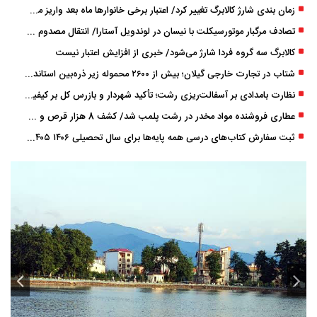
زمان ‌بندی شارژ کالابرگ تغییر کرد/ اعتبار برخی خانوارها ماه بعد واریز می‌شود
تصادف مرگبار موتورسیکلت با نیسان در لوندویل آستارا/ انتقال مصدوم با اورژانس هوایی به رشت
کالابرگ سه گروه فردا شارژ می‌شود/ خبری از افزایش اعتبار نیست
شتاب در تجارت خارجی گیلان؛ بیش از ۲۶۰۰ محموله زیر ذره‌بین استاندارد
نظارت بامدادی بر آسفالت‌ریزی رشت؛ تأکید شهردار و بازرس کل بر کیفیت اجرای پروژه‌ها
عطاری فروشنده مواد مخدر در رشت پلمب شد/ کشف 8 هزار قرص و 50 لیتر شربت توهم ‌زا
ثبت سفارش کتاب‌های درسی همه پایه‌ها برای سال تحصیلی ۱۴۰۶ ۱۴۰۵ فعال شد