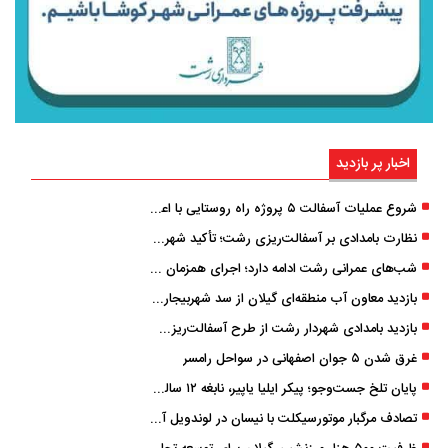
اخبار پر بازدید
شروع عملیات آسفالت ۵ پروژه راه ‌روستایی با اعتبار ۳۷۰ میلیاردی در گیلان
نظارت بامدادی بر آسفالت‌ریزی رشت؛ تأکید شهردار و بازرس کل بر کیفیت اجرای پروژه‌ها
شب‌های عمرانی رشت ادامه دارد؛ اجرای همزمان آسفالت‌ریزی در پنج منطقه شهری
بازدید معاون آب منطقه‌ای گیلان از سد شهربیجار برای تداوم تأمین آب شرب استان
بازدید بامدادی شهردار رشت از طرح آسفالت‌ریزی گسترده در مناطق پنج‌گانه
غرق شدن ۵ جوان اصفهانی در سواحل رامسر
پایان تلخ جست‌وجو؛ پیکر ایلیا یاپیر، نابغه ۱۲ ساله لاهیجانی پیدا شد
تصادف مرگبار موتورسیکلت با نیسان در لوندویل آستارا/ انتقال مصدوم با اورژانس هوایی به رشت