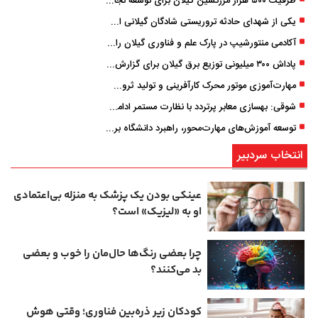
ظرفیت ۵۰۰ هزار مرزنشین گیلان برای توسعه تجارت فعال می‌شود
یکی از شهدای حادثه تروریستی شادگان گیلانی است/ شهادت «سینا سیاه‌ نژاد» در درگیری با اشرار مسلح
آکادمی منتورشیپ در پارک علم و فناوری گیلان راه‌اندازی شد
پاداش ۳۰۰ میلیونی توزیع برق گیلان برای گزارش ماینرهای غیرمجاز
مهارت‌آموزی موتور محرک کارآفرینی و تولید ثروت است
شوقی: بهسازی معابر پرتردد با نظارت مستمر ادامه دارد
توسعه آموزش‌های مهارت‌محور، راهبرد دانشگاه برای تربیت نیروی متخصص است
انتخاب سردبیر
عینکی‌ بودن یک پزشک به منزله بی‌اعتمادی
او به «لیزیک» است؟
چرا بعضی رنگ‌ها حال‌مان را خوب و بعضی
بد می‌کنند؟
کودکان زیر ذره‌بین فناوری؛ وقتی هوش