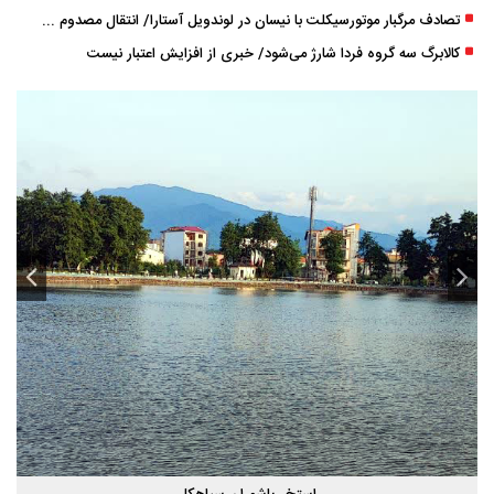
تصادف مرگبار موتورسیکلت با نیسان در لوندویل آستارا/ انتقال مصدوم با اورژانس هوایی به رشت
کالابرگ سه گروه فردا شارژ می‌شود/ خبری از افزایش اعتبار نیست