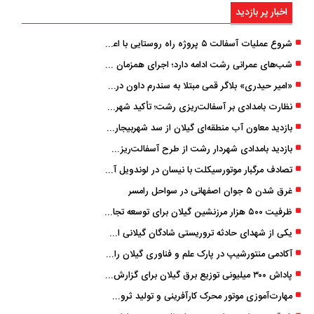
اخبار پر بازدید
شروع عملیات آسفالت ۵ پروژه راه ‌روستایی با اعتبار ۳۷۰ میلیاردی در گیلان
شب‌های عمرانی رشت ادامه دارد؛ اجرای همزمان آسفالت‌ریزی در پنج منطقه شهری
«امیر حیدری» بلاگر قمی مبتلا به سندرم داون درگذشت
نظارت بامدادی بر آسفالت‌ریزی رشت؛ تأکید شهردار و بازرس کل بر کیفیت اجرای پروژه‌ها
بازدید معاون آب منطقه‌ای گیلان از سد شهربیجار برای تداوم تأمین آب شرب استان
بازدید بامدادی شهردار رشت از طرح آسفالت‌ریزی گسترده در مناطق پنج‌گانه
تصادف مرگبار موتورسیکلت با نیسان در لوندویل آستارا/ انتقال مصدوم با اورژانس هوایی به رشت
غرق شدن ۵ جوان اصفهانی در سواحل رامسر
ظرفیت ۵۰۰ هزار مرزنشین گیلان برای توسعه تجارت فعال می‌شود
یکی از شهدای حادثه تروریستی شادگان گیلانی است/ شهادت «سینا سیاه‌ نژاد» در درگیری با اشرار مسلح
آکادمی منتورشیپ در پارک علم و فناوری گیلان راه‌اندازی شد
پاداش ۳۰۰ میلیونی توزیع برق گیلان برای گزارش ماینرهای غیرمجاز
مهارت‌آموزی موتور محرک کارآفرینی و تولید ثروت است