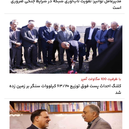
مدیرعامل توانیر: تقویت تاب‌آوری شبکه در شرایط جنگی ضروری
است
با ظرفیت 100 مگاولت آمپر
کلنگ احداث پست فوق توزیع ۶۳/۲۰ کیلووات سنگر بر زمین زده
شد