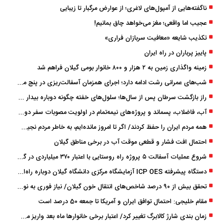
ناگفته‌هایی از آمپول‌های لاغری؛ از عوارض مرگبار تا زیبایی
عجیب اما واقعی؛ مغز می‌خواهد چاق بمانیم!
تکذیب شایعه «معافیت سربازان فراری»
پاییز پرباران در راه ایران
زمینه واگذاری زمین به ۲ هزار و ۸۰۰ خانوار بومی گیلان فراهم شد
شب‌های عمرانی رشت ادامه دارد؛ اجرای همزمان آسفالت‌ریزی در پنج منطقه شهری
راز بازگشت سرطان پس از سال‌ها؛ سلول‌های خفته چگونه دوباره بیدار می‌شوند؟
آب، فاضلاب، پسماند و پروژه‌های نیمه‌تمام در اولویت مصوبات سفر دولت
همه مردم ایران را حفظ کردند/ اگر تا امروز مانده‌ایم، به ‌خاطر مردم نجیب ایران بوده است
احتمال افت فشار و قطعی موقت آب در برخی مناطق گیلان
شروع عملیات آسفالت ۵ پروژه راه ‌روستایی با اعتبار ۳۷۰ میلیاردی در گیلان
دستگاه پیشرفته ICP OES آزمایشگاه مرکزی دانشگاه گیلان دوباره راه‌اندازی شد
تحقق بیش از ۹۰ درصد شاخص‌های انتقال خون گیلان/ نیاز فوری به نوسازی تجهیزات آزمایشگاهی
مقام خلیجی: احتمال توافق ایران و آمریکا تا جمعه 50 درصد است
زمان ‌بندی شارژ کالابرگ تغییر کرد/ اعتبار برخی خانوارها ماه بعد واریز می‌شود