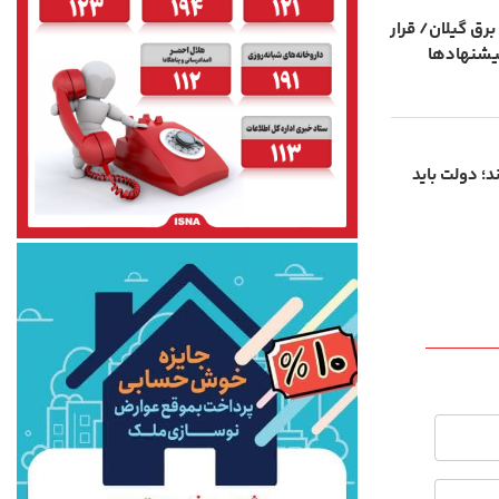
برق گیلان/ قرار
پیشنهادها
د؛ دولت باید