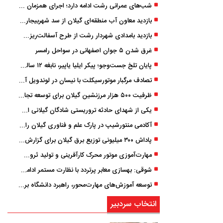
شب‌های عمرانی رشت ادامه دارد؛ اجرای همزمان آسفالت‌ریزی در پنج منطقه شهری
بازدید معاون آب منطقه‌ای گیلان از سد شهربیجار برای تداوم تأمین آب شرب استان
بازدید بامدادی شهردار رشت از طرح آسفالت‌ریزی گسترده در مناطق پنج‌گانه
غرق شدن ۵ جوان اصفهانی در سواحل رامسر
پایان تلخ جست‌وجو؛ پیکر ایلیا یاپیر، نابغه ۱۲ ساله لاهیجانی پیدا شد
تصادف مرگبار موتورسیکلت با نیسان در لوندویل آستارا/ انتقال مصدوم با اورژانس هوایی به رشت
ظرفیت ۵۰۰ هزار مرزنشین گیلان برای توسعه تجارت فعال می‌شود
یکی از شهدای حادثه تروریستی شادگان گیلانی است/ شهادت «سینا سیاه‌ نژاد» در درگیری با اشرار مسلح
آکادمی منتورشیپ در پارک علم و فناوری گیلان راه‌اندازی شد
پاداش ۳۰۰ میلیونی توزیع برق گیلان برای گزارش ماینرهای غیرمجاز
مهارت‌آموزی موتور محرک کارآفرینی و تولید ثروت است
شوقی: بهسازی معابر پرتردد با نظارت مستمر ادامه دارد
توسعه آموزش‌های مهارت‌محور، راهبرد دانشگاه برای تربیت نیروی متخصص است
انتخاب سردبیر