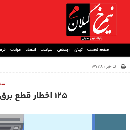
صفحه نخست
گیلان
اجتماعی
سیاست
اقتصاد
حوادث
فره
کد خبر : 17738
سخن
۱۲۵ اخطار قطع برق برای ادارات گیلان صادر شد