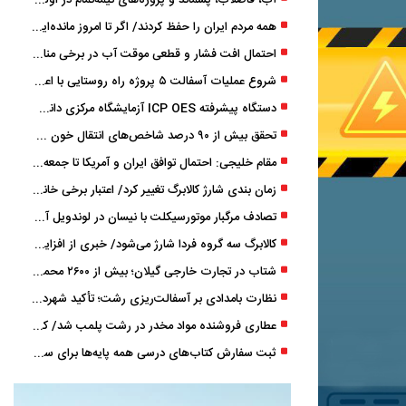
آب، فاضلاب، پسماند و پروژه‌های نیمه‌تمام در اولویت مصوبات سفر دولت
همه مردم ایران را حفظ کردند/ اگر تا امروز مانده‌ایم، به ‌خاطر مردم نجیب ایران بوده است
احتمال افت فشار و قطعی موقت آب در برخی مناطق گیلان
شروع عملیات آسفالت ۵ پروژه راه ‌روستایی با اعتبار ۳۷۰ میلیاردی در گیلان
دستگاه پیشرفته ICP OES آزمایشگاه مرکزی دانشگاه گیلان دوباره راه‌اندازی شد
تحقق بیش از ۹۰ درصد شاخص‌های انتقال خون گیلان/ نیاز فوری به نوسازی تجهیزات آزمایشگاهی
مقام خلیجی: احتمال توافق ایران و آمریکا تا جمعه 50 درصد است
زمان ‌بندی شارژ کالابرگ تغییر کرد/ اعتبار برخی خانوارها ماه بعد واریز می‌شود
تصادف مرگبار موتورسیکلت با نیسان در لوندویل آستارا/ انتقال مصدوم با اورژانس هوایی به رشت
کالابرگ سه گروه فردا شارژ می‌شود/ خبری از افزایش اعتبار نیست
شتاب در تجارت خارجی گیلان؛ بیش از ۲۶۰۰ محموله زیر ذره‌بین استاندارد
نظارت بامدادی بر آسفالت‌ریزی رشت؛ تأکید شهردار و بازرس کل بر کیفیت اجرای پروژه‌ها
عطاری فروشنده مواد مخدر در رشت پلمب شد/ کشف 8 هزار قرص و 50 لیتر شربت توهم ‌زا
ثبت سفارش کتاب‌های درسی همه پایه‌ها برای سال تحصیلی ۱۴۰۶ ۱۴۰۵ فعال شد