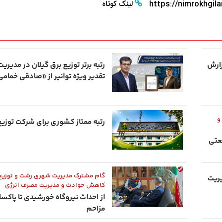
https://nimrokhgila
لینک کوتاه
گزارش
رتبه برتر توزیع برق گیلان در مدیریت
تقدیر ویژه توانیر از «صادقی خمامی
و
رتبه ممتاز کشوری برای شرکت توزیع
عتی
گام مشترک مدیریت شهری رشت و توزیع 
یریت
کاهش حوادث و مدیریت مصرف انرژی
از احداث نیروگاه خورشیدی تا پاکس
مزاحم