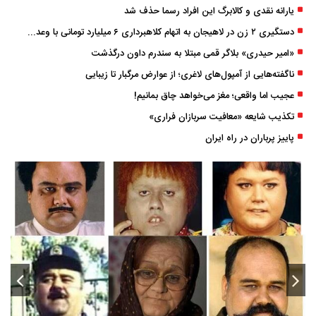
یارانه نقدی و کالابرگ این افراد رسما حذف شد
دستگیری ۲ زن در لاهیجان به اتهام کلاهبرداری ۶ میلیارد تومانی با وعده وام
«امیر حیدری» بلاگر قمی مبتلا به سندرم داون درگذشت
ناگفته‌هایی از آمپول‌های لاغری؛ از عوارض مرگبار تا زیبایی
عجیب اما واقعی؛ مغز می‌خواهد چاق بمانیم!
تکذیب شایعه «معافیت سربازان فراری»
پاییز پرباران در راه ایران