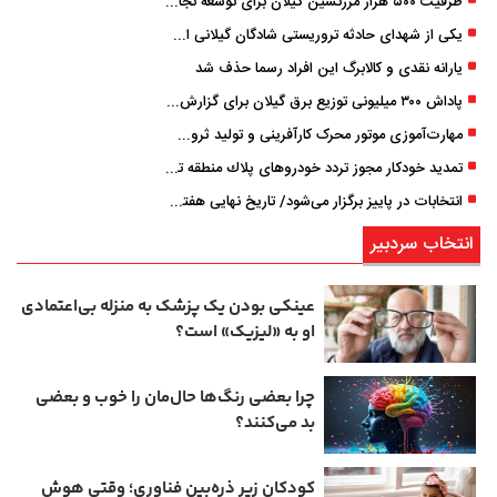
ظرفیت ۵۰۰ هزار مرزنشین گیلان برای توسعه تجارت فعال می‌شود
یکی از شهدای حادثه تروریستی شادگان گیلانی است/ شهادت «سینا سیاه‌ نژاد» در درگیری با اشرار مسلح
یارانه نقدی و کالابرگ این افراد رسما حذف شد
پاداش ۳۰۰ میلیونی توزیع برق گیلان برای گزارش ماینرهای غیرمجاز
مهارت‌آموزی موتور محرک کارآفرینی و تولید ثروت است
تمدید خودكار مجوز تردد خودروهای پلاك منطقه تا پایان آذر ۱۴۰۵
انتخابات در پاییز برگزار می‌شود/ تاریخ نهایی هفته آینده اعلام می‌شود
انتخاب سردبیر
عینکی‌ بودن یک پزشک به منزله بی‌اعتمادی
او به «لیزیک» است؟
چرا بعضی رنگ‌ها حال‌مان را خوب و بعضی
بد می‌کنند؟
کودکان زیر ذره‌بین فناوری؛ وقتی هوش