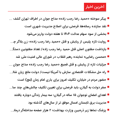
آخرین اخبار
پیکر سوخته «حمید رضا رجب ‌زاده» مداح جوان در اطراف تهران کشف شد
نقد سازنده رسانه‌ها، فرصتی برای اصلاح مدیریت شهری است
بخشی از سود سهام عدالت ۱۴۰۴ تا هفته دولت واریز می‌شود
روایت تازه پلیس از ربایش و قتل «حمید رضا رجب ‌زاده»؛ زن بلاگر چگونه مداح جوان را به دام انداخت؟
بازداشت مظنون اصلی قتل حمید رضا رجب‌ زاده/ تعداد مظنونین دستگیر شده به ۵ نفر رسید
«محسن رضایی» نماینده رهبر انقلاب در شورای عالی امنیت ملی شد
جزئیات تازه از ربایش و قتل فجیع «حمید رضا رجب زاده» مداح جوان تهرانی؛ ۴ متهم بازداشت شدند
راه حل مشکلات اقتصادی سازش با آمریکا نیست/ دولت مانع زیان شالیکاران شود
حضور مردم در خیابان، تکلیف امروز برای یاری امام زمان (عج) است
سفر دولت به گیلان، باید فرصتی برای تعیین تکلیف چالش‌های چند ساله استان باشد
اهدای اعضای نوجوان ۱۵ ساله در گیلان؛ سه بیمار زندگی دوباره یافتند
مدیریت برق تابستان امسال موفق ‌تر از سال‌های گذشته بود
پزشک ‌نماها زیر ذره‌بین وزارت بهداشت؛ ۲ هزار صفحه مداخله‌گر درمانی مسدود شد