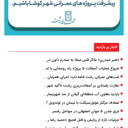
اخبار پر بازدید
«امیر حیدری» بلاگر قمی مبتلا به سندرم داون درگذشت
شروع عملیات آسفالت ۵ پروژه راه ‌روستایی با اعتبار ۳۷۰ میلیاردی در گیلان
شب‌های عمرانی رشت ادامه دارد؛ اجرای همزمان آسفالت‌ریزی در پنج منطقه شهری
نظارت بامدادی بر آسفالت‌ریزی رشت؛ تأکید شهردار و بازرس کل بر کیفیت اجرای پروژه‌ها
بازدید معاون آب منطقه‌ای گیلان از سد شهربیجار برای تداوم تأمین آب شرب استان
تصادف مرگبار موتورسیکلت با نیسان در لوندویل آستارا/ انتقال مصدوم با اورژانس هوایی به رشت
غرق شدن ۵ جوان اصفهانی در سواحل رامسر
جزئیات تازه از ربایش و قتل فجیع «حمید رضا رجب زاده» مداح جوان تهرانی؛ ۴ متهم بازداشت شدند