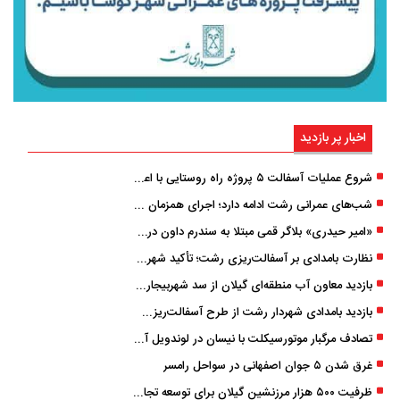
اخبار پر بازدید
شروع عملیات آسفالت ۵ پروژه راه ‌روستایی با اعتبار ۳۷۰ میلیاردی در گیلان
شب‌های عمرانی رشت ادامه دارد؛ اجرای همزمان آسفالت‌ریزی در پنج منطقه شهری
«امیر حیدری» بلاگر قمی مبتلا به سندرم داون درگذشت
نظارت بامدادی بر آسفالت‌ریزی رشت؛ تأکید شهردار و بازرس کل بر کیفیت اجرای پروژه‌ها
بازدید معاون آب منطقه‌ای گیلان از سد شهربیجار برای تداوم تأمین آب شرب استان
بازدید بامدادی شهردار رشت از طرح آسفالت‌ریزی گسترده در مناطق پنج‌گانه
تصادف مرگبار موتورسیکلت با نیسان در لوندویل آستارا/ انتقال مصدوم با اورژانس هوایی به رشت
غرق شدن ۵ جوان اصفهانی در سواحل رامسر
ظرفیت ۵۰۰ هزار مرزنشین گیلان برای توسعه تجارت فعال می‌شود