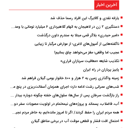
آخرین اخبار
یارانه نقدی و کالابرگ این افراد رسما حذف شد
دستگیری ۲ زن در لاهیجان به اتهام کلاهبرداری ۶ میلیارد تومانی با وعده وام
«امیر حیدری» بلاگر قمی مبتلا به سندرم داون درگذشت
ناگفته‌هایی از آمپول‌های لاغری؛ از عوارض مرگبار تا زیبایی
عجیب اما واقعی؛ مغز می‌خواهد چاق بمانیم!
تکذیب شایعه «معافیت سربازان فراری»
پاییز پرباران در راه ایران
زمینه واگذاری زمین به ۲ هزار و ۸۰۰ خانوار بومی گیلان فراهم شد
شب‌های عمرانی رشت ادامه دارد؛ اجرای همزمان آسفالت‌ریزی در پنج منطقه شهری
راز بازگشت سرطان پس از سال‌ها؛ سلول‌های خفته چگونه دوباره بیدار می‌شوند؟
آب، فاضلاب، پسماند و پروژه‌های نیمه‌تمام در اولویت مصوبات سفر دولت
همه مردم ایران را حفظ کردند/ اگر تا امروز مانده‌ایم، به ‌خاطر مردم نجیب ایران بوده است
احتمال افت فشار و قطعی موقت آب در برخی مناطق گیلان