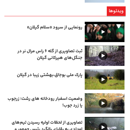
ویدئوها
رونمایی از سرود «سلام گیلان»
ثبت تصاویری از گله ۶ راس مرال نر در
جنگل‌های هیرکانی گیلان
پارک ملی بوجاق،بهشتی زیبا در گیلان
وضعیت اسفبار رودخانه های رشت؛ زرجوب
یا زرد جوب!
تصاویری از لحظات اولیه رسیدن تیم‌های
امدادی به بقایای بالگرد رئیس جمهور و