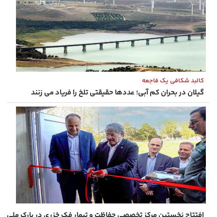
کالبد شکافی یک فاجعه
گیلان در بحران کم‌ آبی؛ عددها حقیقتی تلخ را فریاد می زنند
افتتاح نخستین مرکز تخصصی حفاظت و تیمار فک خزری در پارک ملی