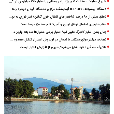
شروع عملیات آسفالت ۵ پروژه راه ‌روستایی با اعتبار ۳۷۰ میلیاردی در گیلان
دستگاه پیشرفته ICP OES آزمایشگاه مرکزی دانشگاه گیلان دوباره راه‌اندازی شد
تحقق بیش از ۹۰ درصد شاخص‌های انتقال خون گیلان/ نیاز فوری به نوسازی تجهیزات آزمایشگاهی
مقام خلیجی: احتمال توافق ایران و آمریکا تا جمعه 50 درصد است
زمان ‌بندی شارژ کالابرگ تغییر کرد/ اعتبار برخی خانوارها ماه بعد واریز می‌شود
تصادف مرگبار موتورسیکلت با نیسان در لوندویل آستارا/ انتقال مصدوم با اورژانس هوایی به رشت
کالابرگ سه گروه فردا شارژ می‌شود/ خبری از افزایش اعتبار نیست