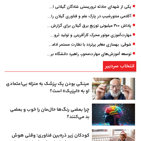
یکی از شهدای حادثه تروریستی شادگان گیلانی است/ شهادت «سینا سیاه‌ نژاد» در درگیری با اشرار مسلح
آکادمی منتورشیپ در پارک علم و فناوری گیلان راه‌اندازی شد
پاداش ۳۰۰ میلیونی توزیع برق گیلان برای گزارش ماینرهای غیرمجاز
مهارت‌آموزی موتور محرک کارآفرینی و تولید ثروت است
شوقی: بهسازی معابر پرتردد با نظارت مستمر ادامه دارد
توسعه آموزش‌های مهارت‌محور، راهبرد دانشگاه برای تربیت نیروی متخصص است
انتخاب سردبیر
عینکی‌ بودن یک پزشک به منزله بی‌اعتمادی
او به «لیزیک» است؟
چرا بعضی رنگ‌ها حال‌مان را خوب و بعضی
بد می‌کنند؟
کودکان زیر ذره‌بین فناوری؛ وقتی هوش