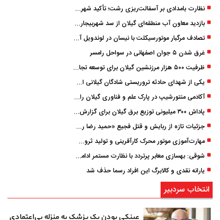
نظارت بامدادی بر آسفالت‌ریزی رشت؛ تأکید شهردار و بازرس کل بر کیفیت اجرای پروژه‌ها
بازدید معاون آب منطقه‌ای گیلان از سد شهربیجار برای تداوم تأمین آب شرب استان
تصادف مرگبار موتورسیکلت با نیسان در لوندویل آستارا/ انتقال مصدوم با اورژانس هوایی به رشت
غرق شدن ۵ جوان اصفهانی در سواحل رامسر
ظرفیت ۵۰۰ هزار مرزنشین گیلان برای توسعه تجارت فعال می‌شود
یکی از شهدای حادثه تروریستی شادگان گیلانی است/ شهادت «سینا سیاه‌ نژاد» در درگیری با اشرار مسلح
آکادمی منتورشیپ در پارک علم و فناوری گیلان راه‌اندازی شد
پاداش ۳۰۰ میلیونی توزیع برق گیلان برای گزارش ماینرهای غیرمجاز
جزئیات تازه از ربایش و قتل فجیع «حمید رضا رجب زاده» مداح جوان تهرانی؛ ۴ متهم بازداشت شدند
مهارت‌آموزی موتور محرک کارآفرینی و تولید ثروت است
شوقی: بهسازی معابر پرتردد با نظارت مستمر ادامه دارد
یارانه نقدی و کالابرگ این افراد رسما حذف شد
انتخاب سردبیر
عینکی‌ بودن یک پزشک به منزله بی‌اعتمادی