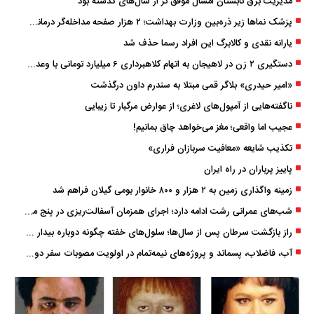
مدیریت برق تابستان امسال موفق ‌تر از سال‌های گذشته بود
پزشک ‌نماها زیر ذره‌بین وزارت بهداشت؛ ۲ هزار صفحه مداخله‌گر درمانی مسدود شد
یارانه نقدی و کالابرگ این افراد رسما حذف شد
دستگیری ۲ زن در لاهیجان به اتهام کلاهبرداری ۶ میلیارد تومانی با وعده وام
«امیر حیدری» بلاگر قمی مبتلا به سندرم داون درگذشت
ناگفته‌هایی از آمپول‌های لاغری؛ از عوارض مرگبار تا زیبایی
عجیب اما واقعی؛ مغز می‌خواهد چاق بمانیم!
تکذیب شایعه «معافیت سربازان فراری»
پاییز پرباران در راه ایران
زمینه واگذاری زمین به ۲ هزار و ۸۰۰ خانوار بومی گیلان فراهم شد
شب‌های عمرانی رشت ادامه دارد؛ اجرای همزمان آسفالت‌ریزی در پنج منطقه شهری
راز بازگشت سرطان پس از سال‌ها؛ سلول‌های خفته چگونه دوباره بیدار می‌شوند؟
آب، فاضلاب، پسماند و پروژه‌های نیمه‌تمام در اولویت مصوبات سفر دولت