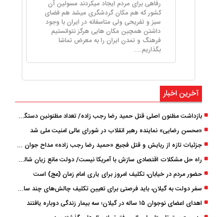
رفاهی برای مردم ایجاد میکردند مسولین آن
کشور که هم مکان گردشگری میشد هم فضای
سبز و تفریحی ولی متاسفانه در ایران با وجود
داشتن همچین مکان هایی هرگز نتوانستیم
فرهنگ و تمدن ایران را به معرض تماشا
بگذاریم....
آخرین اخبار
بازداشت مظنون اصلی قتل حمید رضا رجب‌ زاده/ تعداد مظنونین دستگیر شده به ۵ نفر رسید
«محسن رضایی» نماینده رهبر انقلاب در شورای عالی امنیت ملی شد
جزئیات تازه از ربایش و قتل فجیع «حمید رضا رجب زاده» مداح جوان تهرانی؛ ۴ متهم بازداشت شدند
راه حل مشکلات اقتصادی سازش با آمریکا نیست/ دولت مانع زیان شالیکاران شود
حضور مردم در خیابان، تکلیف امروز برای یاری امام زمان (عج) است
سفر دولت به گیلان، باید فرصتی برای تعیین تکلیف چالش‌های چند ساله استان باشد
اهدای اعضای نوجوان ۱۵ ساله در گیلان؛ سه بیمار زندگی دوباره یافتند