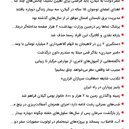
سفر دولت به گیلان، باید فرصتی برای تعیین تکلیف چالش‌های چند ساله استان باشد
اهدای اعضای نوجوان ۱۵ ساله در گیلان؛ سه بیمار زندگی دوباره یافتند
مدیریت برق تابستان امسال موفق ‌تر از سال‌های گذشته بود
پزشک ‌نماها زیر ذره‌بین وزارت بهداشت؛ ۲ هزار صفحه مداخله‌گر درمانی مسدود شد
یارانه نقدی و کالابرگ این افراد رسما حذف شد
دستگیری ۲ زن در لاهیجان به اتهام کلاهبرداری ۶ میلیارد تومانی با وعده وام
«امیر حیدری» بلاگر قمی مبتلا به سندرم داون درگذشت
ناگفته‌هایی از آمپول‌های لاغری؛ از عوارض مرگبار تا زیبایی
عجیب اما واقعی؛ مغز می‌خواهد چاق بمانیم!
تکذیب شایعه «معافیت سربازان فراری»
پاییز پرباران در راه ایران
زمینه واگذاری زمین به ۲ هزار و ۸۰۰ خانوار بومی گیلان فراهم شد
شب‌های عمرانی رشت ادامه دارد؛ اجرای همزمان آسفالت‌ریزی در پنج منطقه شهری
راز بازگشت سرطان پس از سال‌ها؛ سلول‌های خفته چگونه دوباره بیدار می‌شوند؟
آب، فاضلاب، پسماند و پروژه‌های نیمه‌تمام در اولویت مصوبات سفر دولت