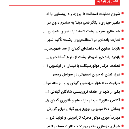
اخبار پر بازدید
شروع عملیات آسفالت ۵ پروژه راه ‌روستایی با اعتبار ۳۷۰ میلیاردی در گیلان
«امیر حیدری» بلاگر قمی مبتلا به سندرم داون درگذشت
شب‌های عمرانی رشت ادامه دارد؛ اجرای همزمان آسفالت‌ریزی در پنج منطقه شهری
نظارت بامدادی بر آسفالت‌ریزی رشت؛ تأکید شهردار و بازرس کل بر کیفیت اجرای پروژه‌ها
بازدید معاون آب منطقه‌ای گیلان از سد شهربیجار برای تداوم تأمین آب شرب استان
بازدید بامدادی شهردار رشت از طرح آسفالت‌ریزی گسترده در مناطق پنج‌گانه
تصادف مرگبار موتورسیکلت با نیسان در لوندویل آستارا/ انتقال مصدوم با اورژانس هوایی به رشت
غرق شدن ۵ جوان اصفهانی در سواحل رامسر
ظرفیت ۵۰۰ هزار مرزنشین گیلان برای توسعه تجارت فعال می‌شود
یکی از شهدای حادثه تروریستی شادگان گیلانی است/ شهادت «سینا سیاه‌ نژاد» در درگیری با اشرار مسلح
آکادمی منتورشیپ در پارک علم و فناوری گیلان راه‌اندازی شد
پاداش ۳۰۰ میلیونی توزیع برق گیلان برای گزارش ماینرهای غیرمجاز
مهارت‌آموزی موتور محرک کارآفرینی و تولید ثروت است
شوقی: بهسازی معابر پرتردد با نظارت مستمر ادامه دارد