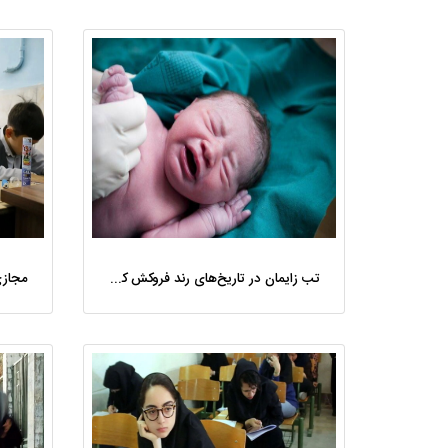
تب زایمان در تاریخ‌های رند فروکش کرد؛ تولدهای تقویمی دیگر متقاضی ندارند