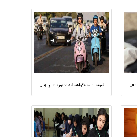
بازداشت «صلاح یکتا» قولنج‌ شکن معروف اینستاگرامی؛ وقتی پزشک‌نماها با زبان نسل Z نسخه می‌پیچند
نمونه اولیه «گواهینامه موتورسواری زنان» چاپ شد