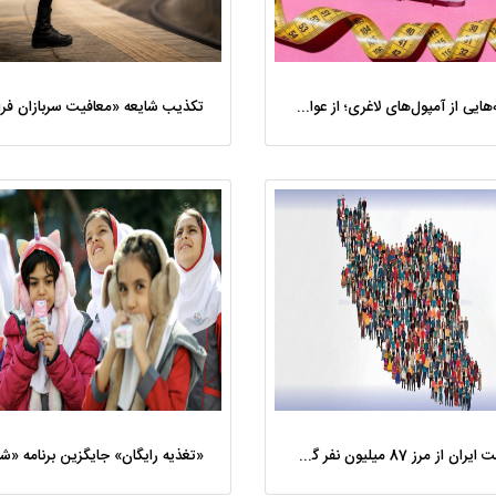
ناگفته‌هایی از آمپول‌های لاغری؛ از عوارض مرگبار تا زیبایی
تکذیب شایعه «معافیت سربازان فر
جمعیت ایران از مرز 87 میلیون نفر گذشت